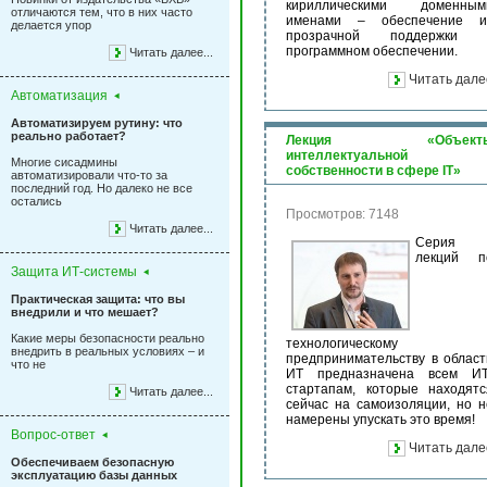
кириллическими доменным
отличаются тем, что в них часто
именами – обеспечение и
делается упор
прозрачной поддержки 
программном обеспечении.
Читать далее...
Читать дале
Автоматизация
Автоматизируем рутину: что
реально работает?
Лекция «Объект
интеллектуальной
Многие сисадмины
собственности в сфере IT»
автоматизировали что-то за
последний год. Но далеко не все
остались
Просмотров: 7148
Читать далее...
Серия
лекций п
Защита ИТ-системы
Практическая защита: что вы
внедрили и что мешает?
Какие меры безопасности реально
технологическому
внедрить в реальных условиях – и
предпринимательству в област
что не
ИТ предназначена всем ИТ
стартапам, которые находятс
Читать далее...
сейчас на самоизоляции, но н
намерены упускать это время!
Вопрос-ответ
Читать дале
Обеспечиваем безопасную
эксплуатацию базы данных