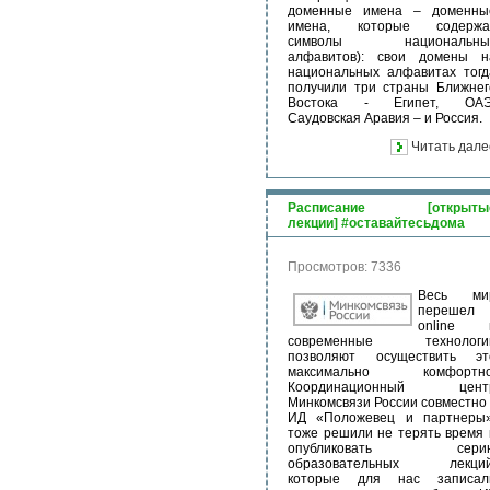
доменные имена – доменны
имена, которые содержа
символы национальны
алфавитов): свои домены н
национальных алфавитах тогд
получили три страны Ближнег
Востока - Египет, ОАЭ
Саудовская Аравия – и Россия.
Читать дале
Расписание [открыты
лекции] #оставайтесьдома
Просмотров: 7336
Весь ми
перешел 
online 
современные технологи
позволяют осуществить эт
максимально комфортно
Координационный цент
Минкомсвязи России совместно 
ИД «Положевец и партнеры»
тоже решили не терять время 
опубликовать сери
образовательных лекций
которые для нас записал