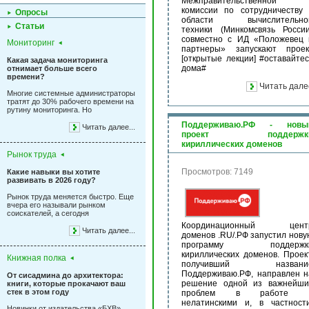
Межправительственной
комиссии по сотрудничеству 
Опросы
области вычислительно
Статьи
техники (Минкомсвязь России
совместно с ИД «Положевец 
Мониторинг
партнеры» запускают проек
[открытые лекции] #оставайтес
Какая задача мониторинга
дома#
отнимает больше всего
времени?
Читать дале
Многие системные администраторы
тратят до 30% рабочего времени на
рутину мониторинга. Но
Поддерживаю.РФ - новы
Читать далее...
проект поддержк
кириллических доменов
Рынок труда
Просмотров: 7149
Какие навыки вы хотите
развивать в 2026 году?
Рынок труда меняется быстро. Еще
вчера его называли рынком
соискателей, а сегодня
Координационный цент
Читать далее...
доменов .RU/.РФ запустил нову
программу поддержк
кириллических доменов. Проект
Книжная полка
получивший названи
Поддерживаю.РФ, направлен н
От сисадмина до архитектора:
решение одной из важнейши
книги, которые прокачают ваш
стек в этом году
проблем в работе 
нелатинскими и, в частности
Новинки от издательства «БХВ»