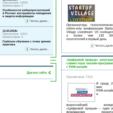
Просмотров: 14559
Комментарии: 0
Особенности киберпреступлений
в России: инструменты нападения
и защита информации
Читать далее...
Организаторы технологическо
online-only конференции Startu
12.03.2018г.
Village Livestream ‘20 сообщил
Просмотров: 12021
о более чем 130 00
Комментарии: 0
посетителей в первый день.
Глубокое обучение с точки зрения
практика
Читать дале
Читать далее...
«Цифровой прорыв» запускае
совместную онлайн-программ
с РИФ.онлайн
Друзья сайта
Просмотров: 7319
В среду, 2
мая,
РИФ.онлай
и
всероссийский конкур
«Цифровой прорыв» – один и
флагманских проекто