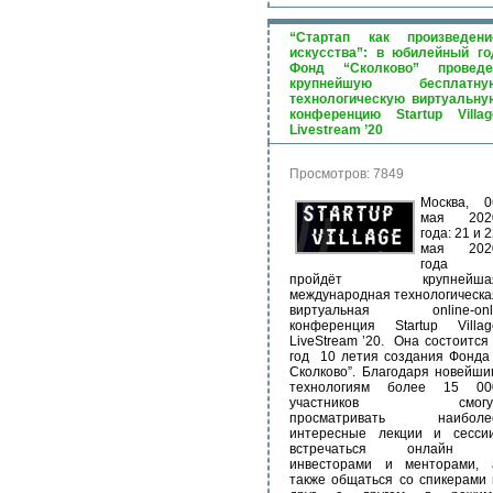
“Стартап как произведени
искусства”: в юбилейный го
Фонд “Сколково” проведе
крупнейшую бесплатну
технологическую виртуальну
конференцию Startup Villag
Livestream ’20
Просмотров: 7849
Москва, 0
мая 202
года: 21 и 
мая 202
года
пройдёт крупнейша
международная технологическа
виртуальная online-onl
конференция Startup Villag
LiveStream ’20. Она состоится 
год 10 летия создания Фонда 
Сколково”. Благодаря новейши
технологиям более 15 00
участников смогу
просматривать наиболе
интересные лекции и сессии
встречаться онлайн 
инвесторами и менторами, 
также общаться со спикерами 