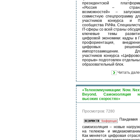
президентской платформ
«Россия – стран
возможностей» – запускаю
совместную спецпрограмму дл
участников конкурса и IT
сообщества РИФа. Специалист
IT-сферы со всей страны обсудя
ключевые темы развити
цифровой экономики: кадры в IT
профориентация, внедрени
цифровых решений
импортозамещение. Дл
участников конкурса «Цифрово
прорыв» подготовлен отдельны
образовательный блок.
Читать дале
«Телекоммуникации: Now. Next
Beyond. Самоизоляция н
высоких скоростях»
Просмотров: 7280
Пандемия 
самоизоляция – новые нагрузк
на телеком- и медиакомпании
Как меняется цифровая отрасл