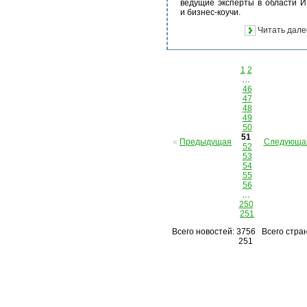
ведущие эксперты в области И
и бизнес-коучи.
Читать дале
1
2
…
46
47
48
49
50
51
«
Предыдущая
Следующа
52
53
54
55
56
…
250
251
Всего новостей: 3756 Всего стран
251