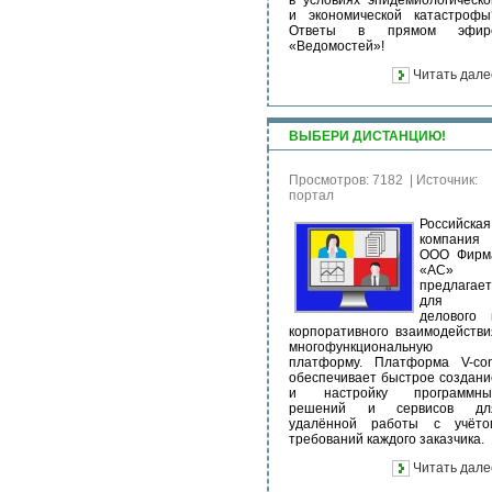
в условиях эпидемиологическо
и экономической катастрофы
Ответы в прямом эфир
«Ведомостей»!
Читать дале
ВЫБЕРИ ДИСТАНЦИЮ!
Просмотров: 7182
|
Источник:
портал
Российская
компания
ООО Фирм
«АС»
предлагает
для
делового 
корпоративного взаимодействи
многофункциональную
платформу. Платформа V-con
обеспечивает быстрое создани
и настройку программны
решений и сервисов дл
удалённой работы с учёто
требований каждого заказчика.
Читать дале