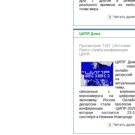
друг с другом в режим
реального времени из любо
точки мира.
Читать дале
ЦИПР Дома
Просмотров: 7187
|
Источник:
Пресс-служба конференции
ЦИПР
ЦИПР Дом
- сери
онлайн-
дискуссий
на
актуальны
темы,
связанные с влияние
коронавируса на цифрову
экономику России. Онлайн
дискуссии стали прологом 
конференции ЦИПР-2020
которая состоится 23-2
сентября в Нижнем Новгороде
Читать дале