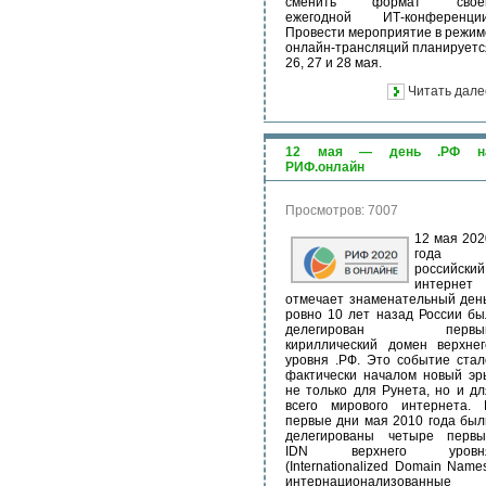
сменить формат свое
ежегодной ИТ-конференции
Провести мероприятие в режим
онлайн-трансляций планируетс
26, 27 и 28 мая.
Читать дале
12 мая — день .РФ н
РИФ.онлайн
Просмотров: 7007
12 мая 202
года
российский
интернет
отмечает знаменательный день
ровно 10 лет назад России бы
делегирован первы
кириллический домен верхнег
уровня .РФ. Это событие стал
фактически началом новый эр
не только для Рунета, но и дл
всего мирового интернета. 
первые дни мая 2010 года был
делегированы четыре первы
IDN верхнего уровн
(Internationalized Domain Name
интернационализованные