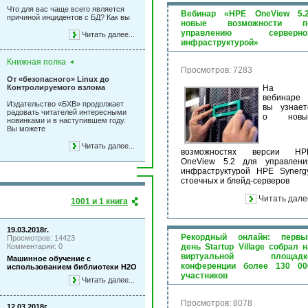
Что для вас чаще всего является
Вебинар «HPE OneView 5.2
причиной инцидентов с БД? Как вы
новые возможности п
управлению серверно
Читать далее...
инфраструктурой»
Книжная полка
Просмотров: 7283
От «безопасного» Linux до
Контролируемого взлома
На
вебинаре
Издательство «БХВ» продолжает
вы узнает
радовать читателей интересными
о новы
новинками и в наступившем году.
Вы можете
Читать далее...
возможностях версии HP
OneView 5.2 для управлени
инфраструктурой HPE Synergy
стоечных и блейд-серверов
Читать дале
1001 и 1 книга
19.03.2018г.
Рекордный онлайн: первы
Просмотров: 14423
Комментарии: 0
день Startup Village собрал н
виртуальной площадк
Машинное обучение с
конференции более 130 00
использованием библиотеки Н2О
участников
Читать далее...
Просмотров: 8078
12.03.2018г.