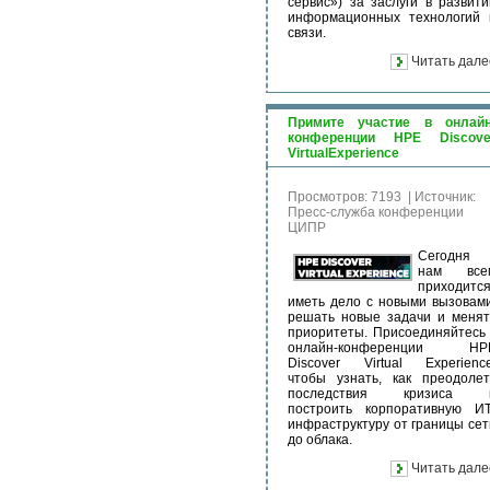
сервис») за заслуги в развити
информационных технологий 
связи.
Читать дале
Примите участие в онлайн
конференции HPE Discove
VirtualExperience
Просмотров: 7193
|
Источник:
Пресс-служба конференции
ЦИПР
Сегодня
нам все
приходитс
иметь дело с новыми вызовами
решать новые задачи и менят
приоритеты. Присоединяйтесь 
онлайн-конференции HP
Discover Virtual Experience
чтобы узнать, как преодолет
последствия кризиса 
построить корпоративную ИТ
инфраструктуру от границы сет
до облака.
Читать дале