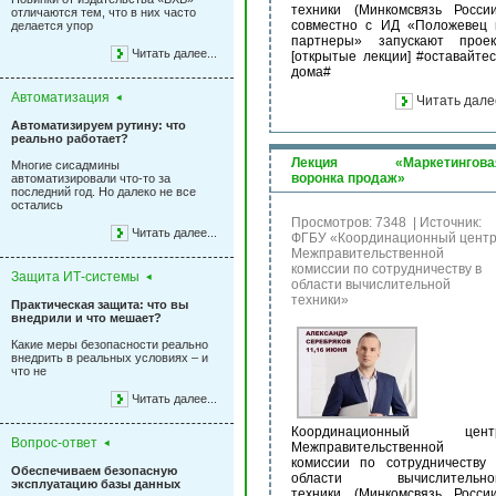
техники (Минкомсвязь России
отличаются тем, что в них часто
совместно с ИД «Положевец 
делается упор
партнеры» запускают проек
Читать далее...
[открытые лекции] #оставайтес
дома#
Автоматизация
Читать дале
Автоматизируем рутину: что
реально работает?
Лекция «Маркетингова
Многие сисадмины
воронка продаж»
автоматизировали что-то за
последний год. Но далеко не все
остались
Просмотров: 7348
|
Источник:
Читать далее...
ФГБУ «Координационный цент
Межправительственной
комиссии по сотрудничеству в
Защита ИТ-системы
области вычислительной
техники»
Практическая защита: что вы
внедрили и что мешает?
Какие меры безопасности реально
внедрить в реальных условиях – и
что не
Читать далее...
Координационный цент
Вопрос-ответ
Межправительственной
комиссии по сотрудничеству 
Обеспечиваем безопасную
области вычислительно
эксплуатацию базы данных
техники (Минкомсвязь России