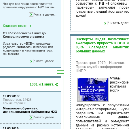
совместно с ИД «Положевец 
Что для вас чаще всего является
причиной инцидентов с БД? Как вы
партнеры» запускают проек
[открытые лекции] #оставайтес
Читать далее...
дома#
Читать дале
Книжная полка
От «безопасного» Linux до
Контролируемого взлома
Эксперты видят возможност
ежегодного прироста к ВВП н
Издательство «БХВ» продолжает
радовать читателей интересными
0,3% благодаря аналитик
новинками и в наступившем году.
больших данных
Вы можете
Читать далее...
Просмотров: 7079
|
Источник:
Пресс-служба конференции
ЦИПР
Чтобы
российские
1001 и 1 книга
компании
могли
19.03.2018г.
Просмотров: 14423
Комментарии: 0
конкурировать с зарубежным
Машинное обучение с
интернет-платформами, нужн
использованием библиотеки Н2О
разрешить им обрабатыват
обезличенные данны
Читать далее...
пользователей и объединят
данные из разных источников
12.03.2018г.