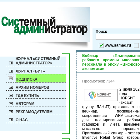
Поиск
www.samag.ru
Вебинар «Планировани
ЖУРНАЛ «СИСТЕМНЫЙ
рабочего времени массовог
АДМИНИСТРАТОР»
персонала в эпоху «Цифрово
экономики»
ЖУРНАЛ «БИТ»
ПОДПИСКА
Просмотров: 7344
АРХИВ НОМЕРОВ
2 июля 202
года
ГДЕ КУПИТЬ
НОРБИТ
(входит 
АВТОРАМ
группу ЛАНИТ) приглашает н
вебинар, посвященны
РЕКЛАМОДАТЕЛЯМ
современным WFM-система
О НАС
для планирования рабочи
графиков и учета времене
массового персонала
Приглашенный спикер - экспер
Inventive Retail Group, которы