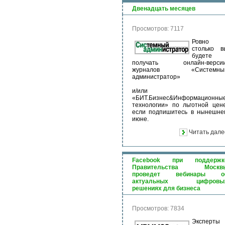
Двенадцать месяцев
Просмотров: 7117
Ровно
столько в
будете
получать онлайн-верси
журналов «Системны
администратор»
и/или
«БИТ.Бизнес&Информационны
технологии» по льготной цене
если подпишитесь в нынешне
июне.
Читать дале
Facebook при поддержк
Правительства Москв
проведет вебинары о
актуальных цифровы
решениях для бизнеса
Просмотров: 7834
Эксперты