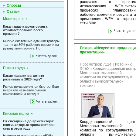
расскажет о практик
Опросы
использования WFM-систем
процессах планировани
Статьи
рабочего времени и результата
Мониторинг
применения WFM в торгово
сети Nike.
Какая задача мониторинга
отнимает больше всего
Читать дале
времени?
Многие системные администраторы
тратят до 30% рабочего времени на
Лекция «Искусство продающи
рутину мониторинга. Но
презентаций»
Читать далее...
Просмотров: 7124
|
Источник:
Рынок труда
ФГБУ «Координационный цент
Межправительственной
Какие навыки вы хотите
комиссии по сотрудничеству в
развивать в 2026 году?
области вычислительной
техники»
Рынок труда меняется быстро. Еще
вчера его называли рынком
соискателей, а сегодня
Читать далее...
Книжная полка
От сисадмина до архитектора:
Координационный цент
книги, которые прокачают ваш
Межправительственной
стек в этом году
комиссии по сотрудничеству 
области вычислительно
Новинки от издательства «БХВ»