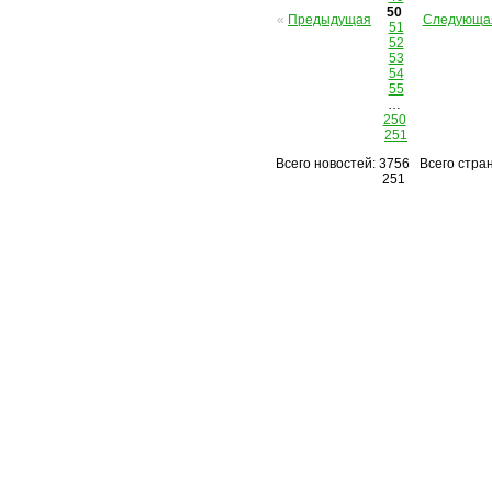
50
«
Предыдущая
Следующа
51
52
53
54
55
…
250
251
Всего новостей: 3756 Всего стран
251