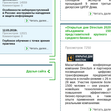
сообщили эксперты н
Просмотров: 14559
прошедшей 9 июня третье
Комментарии: 0
дискуссии ЦИПР Дома.
Особенности киберпреступлений
в России: инструменты нападения
Читать дале
и защита информации
Читать далее...
«Открытые дни Directum 2020
12.03.2018г.
объединили 150
Просмотров: 12021
представителей крупного 
Комментарии: 0
среднего бизнеса
Глубокое обучение с точки зрения
практика
Просмотров: 7250
Читать далее...
Масштабная конференци
компании Directum и партнеров
Друзья сайта
посвященная цифрово
трансформации предприятий
прошла в онлайн-режиме с 26 п
28 мая. Участие приняли боле
1500 человек — они узнали 
новейших технологиях дл
повышения эффективност
бизнес-процессов, а такж
опыте применения инноваци
реальными компаниями.
Читать дале