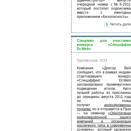
администратор» выпусти
очередной номер (№6-2011)
который поступит подписчика
вместе с ежегодны
приложением «Безопасность».
Читать дале
Спецприз для участнико
конкурса «Спецэффек
Dr.Web»
Просмотров: 7633
Компания «Доктор Веб
сообщает, что в рамках недавн
стартовавшего конкурс
«Спецэффект Dr.Web
запланировано промежуточно
подведение итогов. Авто
лучшей работы из присланны
до середины августа 2011 года
не тольк
получит
анонсированны
подарки
, но и отправится в Пра
— на семинар
«Обеспечени
информационной защит
компаний и организаци
различного типа в современны
условиях»
, который организуе