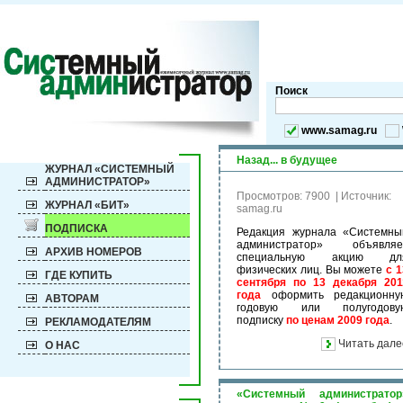
Поиск
www.samag.ru
Назад... в будущее
ЖУРНАЛ «СИСТЕМНЫЙ
АДМИНИСТРАТОР»
Просмотров: 7900
|
Источник:
ЖУРНАЛ «БИТ»
samag.ru
ПОДПИСКА
Редакция журнала «Системны
администратор» объявляе
АРХИВ НОМЕРОВ
специальную акцию дл
физических лиц. Вы можете
с 1
ГДЕ КУПИТЬ
сентября по 13 декабря 201
года
оформить редакционну
АВТОРАМ
годовую или полугодову
подписку
по ценам 2009 года
.
РЕКЛАМОДАТЕЛЯМ
Читать дале
О НАС
«Системный администратор