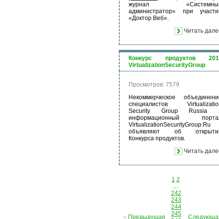
журнал «Системны
администратор» при участи
«Доктор Веб».
Читать дале
Конкурс продуктов 201
VirtualizationSecurityGroup
Просмотров: 7579
Некоммерческое объединени
специалистов Virtualizatio
Security Group Russia 
информационный порта
VirtualizationSecurityGroup.Ru
объявляют об открыти
Конкурса продуктов.
Читать дале
1
2
…
242
243
244
245
«
Предыдущая
Следующа