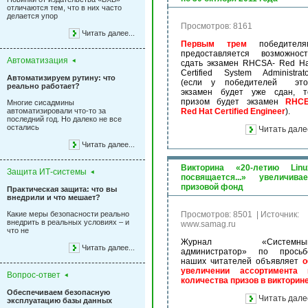
отличаются тем, что в них часто
делается упор
Просмотров: 8161
Читать далее...
Первым
трем
победителя
предоставляется возможност
Автоматизация
сдать экзамен RHCSA- Red Ha
Certified System Administrato
Автоматизируем рутину: что
(если у победителей это
реально работает?
экзамен будет уже сдан, т
призом будет экзамен
RHCE
Многие сисадмины
автоматизировали что-то за
Red Hat Certified Engineer
).
последний год. Но далеко не все
остались
Читать дале
Читать далее...
Викторина «20-летию Linu
Защита ИТ-системы
посвящается...» увеличивае
призовой фонд
Практическая защита: что вы
внедрили и что мешает?
Какие меры безопасности реально
Просмотров: 8501
|
Источник:
внедрить в реальных условиях – и
www.samag.ru
что не
Журнал «Системны
Читать далее...
администратор» по просьб
наших читателей объявляет
о
увеличении ассортимента 
Вопрос-ответ
количества призов в викторин
Обеспечиваем безопасную
Читать дале
эксплуатацию базы данных