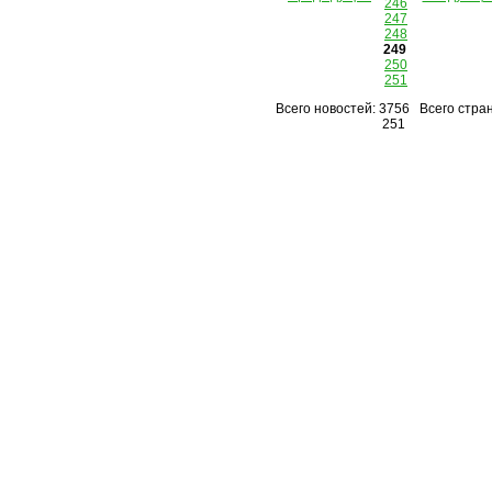
246
247
248
249
250
251
Всего новостей: 3756 Всего стран
251