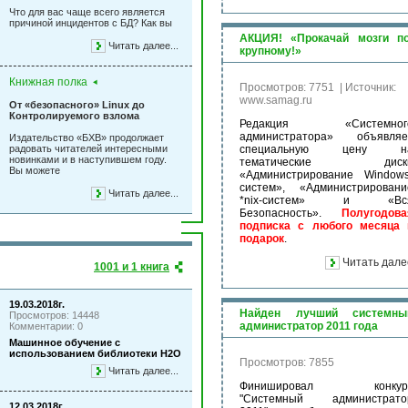
Что для вас чаще всего является
причиной инцидентов с БД? Как вы
АКЦИЯ! «Прокачай мозги по
Читать далее...
крупному!»
Книжная полка
Просмотров: 7751
|
Источник:
www.samag.ru
От «безопасного» Linux до
Контролируемого взлома
Редакция «Системног
администратора» объявляе
Издательство «БХВ» продолжает
радовать читателей интересными
специальную цену н
новинками и в наступившем году.
тематические диск
Вы можете
«Администрирование Windows
систем», «Администрировани
Читать далее...
*nix-систем» и «Вс
Безопасность».
Полугодова
подписка с любого месяца 
подарок
.
Читать дале
1001 и 1 книга
19.03.2018г.
Найден лучший системны
Просмотров: 14448
администратор 2011 года
Комментарии: 0
Машинное обучение с
использованием библиотеки Н2О
Просмотров: 7855
Читать далее...
Финишировал конкур
"Системный администрато
12.03.2018г.