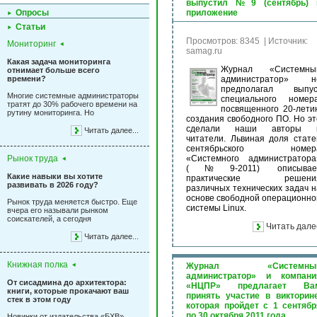
выпустил №9 (сентябрь) 
Опросы
приложение
Статьи
Просмотров: 8345
|
Источник:
Мониторинг
samag.ru
Какая задача мониторинга
Журнал «Системны
отнимает больше всего
времени?
администратор» н
предполагал выпус
Многие системные администраторы
специального номера
тратят до 30% рабочего времени на
посвященного 20-лети
рутину мониторинга. Но
создания свободного ПО. Но эт
сделали наши авторы 
Читать далее...
читатели. Львиная доля стате
сентябрьского номер
Рынок труда
«Системного администратора
(№9-2011) описывае
Какие навыки вы хотите
практические решени
развивать в 2026 году?
различных технических задач н
основе свободной операционно
Рынок труда меняется быстро. Еще
системы Linux.
вчера его называли рынком
соискателей, а сегодня
Читать дале
Читать далее...
Книжная полка
Журнал «Системны
администратор» и компани
От сисадмина до архитектора:
«НЦПР» предлагает Ва
книги, которые прокачают ваш
принять участие в викторине
стек в этом году
которая пройдет с 1 сентябр
по 30 октября 2011 года
Новинки от издательства «БХВ»