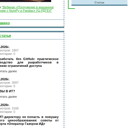
Статьи
о
"Вебинар «Погружение в машинное
ение с NumPy и Pandas» УЦ РДТЕХ"
видео
статьи
.2026г.
мотров: 1807
ентарии: 0
работать без GitHub: практическое
оводство для разработчиков в
виях ограничений доступа
итать далее
.2026г.
мотров: 3097
ентарии: 0
ВЫ В ИТ?
итать далее
.2026г.
мотров: 3168
ентарии: 0
ИТ-директору не попасть в ловушку
ого ценообразования: советы от
ерта «Оператор Газпром ИД»