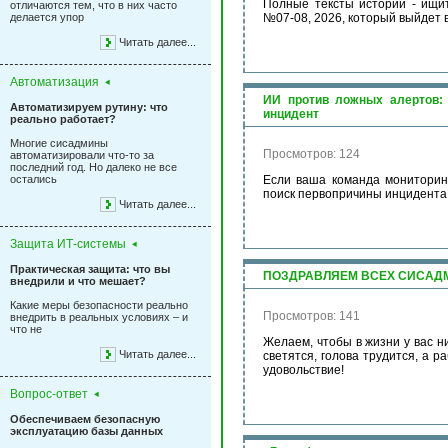
Полные тексты историй - ищи
отличаются тем, что в них часто
делается упор
№07-08, 2026, который выйдет в
Читать далее...
Автоматизация
ИИ против ложных алертов: 
Автоматизируем рутину: что
инцидент
реально работает?
Многие сисадмины
Просмотров: 124
автоматизировали что-то за
последний год. Но далеко не все
остались
Если ваша команда мониторинг
поиск первопричины инцидента
Читать далее...
Защита ИТ-системы
Практическая защита: что вы
ПОЗДРАВЛЯЕМ ВСЕХ СИСАД
внедрили и что мешает?
Какие меры безопасности реально
Просмотров: 141
внедрить в реальных условиях – и
что не
Желаем, чтобы в жизни у вас н
Читать далее...
светятся, голова трудится, а р
удовольствие!
Вопрос-ответ
Обеспечиваем безопасную
эксплуатацию базы данных