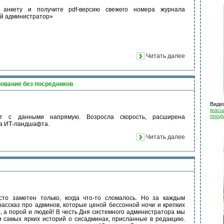
 анкету и получите pdf-версию свежего номера журнала
й администратор»
Читать далее
рование без посредников
Виде
масшт
прод
т с данными напрямую. Возросла скорость, расширена
та ИТ-ландшафта.
Читать далее
то заметен только, когда что-то сломалось. Но за каждым
рассказ про админов, которые ценой бессонной ночи и крепких
, а порой и людей! В честь Дня системного администратора мы
 самых ярких историй о сисадминах, присланные в редакцию.