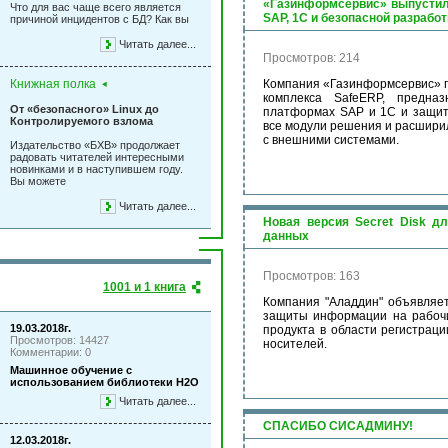
«Газинформсервис» выпустил 
Что для вас чаще всего является
SAP, 1С и безопасной разработ
причиной инцидентов с БД? Как вы
Читать далее...
Просмотров: 214
Книжная полка
Компания «Газинформсервис» п
комплекса SafeERP, предназ
От «безопасного» Linux до
платформах SAP и 1С и защиты
Контролируемого взлома
все модули решения и расширил
с внешними системами.
Издательство «БХВ» продолжает
радовать читателей интересными
новинками и в наступившем году.
Вы можете
Читать далее...
Новая версия Secret Disk д
данных
Просмотров: 163
1001 и 1 книга
Компания "Аладдин" объявляет 
защиты информации на рабочи
19.03.2018г.
продукта в области регистрац
Просмотров: 14427
носителей.
Комментарии: 0
Машинное обучение с
использованием библиотеки Н2О
Читать далее...
СПАСИБО СИСАДМИНУ!
12.03.2018г.