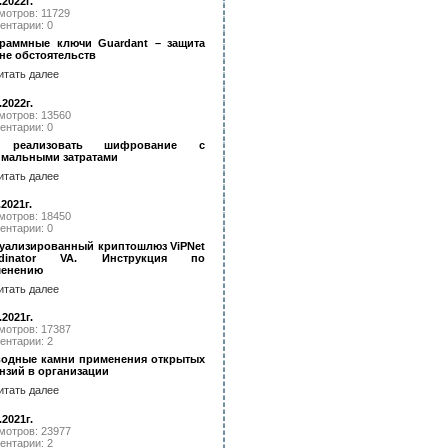
.2022г.
мотров: 11729
ентарии: 0
раммные ключи Guardant – защита
не обстоятельств
итать далее
.2022г.
мотров: 13560
ентарии: 0
 реализовать шифрование с
мальными затратами
итать далее
.2021г.
мотров: 18450
ентарии: 0
уализированный криптошлюз ViPNet
rdinator VA. Инструкция по
менению
итать далее
.2021г.
мотров: 17387
ентарии: 2
одные камни применения открытых
нзий в организации
итать далее
.2021г.
мотров: 23977
ентарии: 2