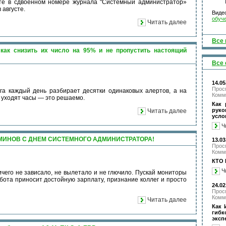
те в сдвоенном номере журнала "Системный администратор»
 августе.
Виде
обуч
Читать далее
Все 
как снизить их число на 95% и не пропустить настоящий
Все 
14.05
Прос
а каждый день разбирает десятки одинаковых алертов, а на
Комм
 уходят часы — это решаемо.
Как 
рук
Читать далее
усло
Ч
МИНОВ С ДНЕМ СИСТЕМНОГО АДМИНИСТРАТОРА!
13.03
Прос
Комм
КТО 
Ч
ичего не зависало, не вылетало и не глючило. Пускай мониторы
абота приносит достойную зарплату, признание коллег и просто
24.02
Прос
Комм
Читать далее
Как 
гибк
эксп