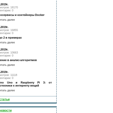
.2019г.
мотров: 18170
ентарии: 0
осервисы и контейнеры Docker
итать далее
.2019г.
мотров: 16855
ентарии: 0
go 2 в примерах
итать далее
.2019г.
мотров: 10663
ентарии: 0
ение в анализ алгоритмов
итать далее
.2019г.
мотров: 11118
ентарии: 0
uino Uno и Raspberry Pi 3: от
отехники к интернету вещей
итать далее
статьи
новости