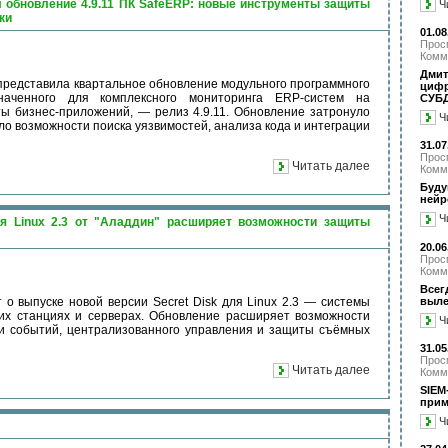
обновление 4.9.11 ПК SafeERP: новые инструменты защиты
Ч
ки
01.08
Прос
Комм
Дмит
редставила квартальное обновление модульного программного
циф
наченного для комплексного мониторинга ERP-систем на
СУБД
 бизнес-приложений, — релиз 4.9.11. Обновление затронуло
Ч
о возможности поиска уязвимостей, анализа кода и интеграции
31.07
Прос
Читать далее
Комм
Буд
нейр
Ч
ля Linux 2.3 от "Аладдин" расширяет возможности защиты
20.06
Прос
Комм
Все
выле
о выпуске новой версии Secret Disk для Linux 2.3 — системы
х станциях и серверах. Обновление расширяет возможности
Ч
ии событий, централизованного управления и защиты съёмных
31.05
Прос
Читать далее
Комм
SIE
при
Ч