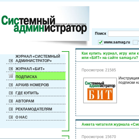
Поиск
www.samag.ru
Как купить журнал, игру или 
ЖУРНАЛ «СИСТЕМНЫЙ
или «БИТ» на сайте samag.ru?
АДМИНИСТРАТОР»
ЖУРНАЛ «БИТ»
Просмотров: 21585
ПОДПИСКА
Инструкци
подписки н
АРХИВ НОМЕРОВ
ГДЕ КУПИТЬ
АВТОРАМ
РЕКЛАМОДАТЕЛЯМ
О НАС
Анкета читателя журнала «С
Просмотров: 15670