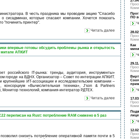
27.04
Прос
Комм
министратора. В честь праздника мы проводим акцию "Спасибо
Прог
ПО в
 о сисадминах, которые спасают компании. Хочется показать
то "починить принтер".
Ч
Читать далее
28.02
Прос
Комм
Как
ики впервые готовы обсудить проблемы рынка и открытость
мини
 митапе АПКИТ
Ч
29.11
Прос
Комм
ет российского IT-рынка: тренды, аудитория, инструменты»
Вирт
ном городе на ВДНХ. Организатор – Совет по интеграции АПКИТ.
Coo
 крупнейшие ИТ-ассоциации и исследовательские компании –
при
 консорциум «Вычислительная техника», J’son & Partners
Ч
й, Монитор технологий, компания-интегратор РДТЕХ.
Читать далее
17.03
Прос
Комм
Подв
22 переписан на Rust: потребление RAM снижено в 5 раз
лице
Ч
12.02
Прос
 позволил снизить потребление оперативной памяти почти в 5
Комм