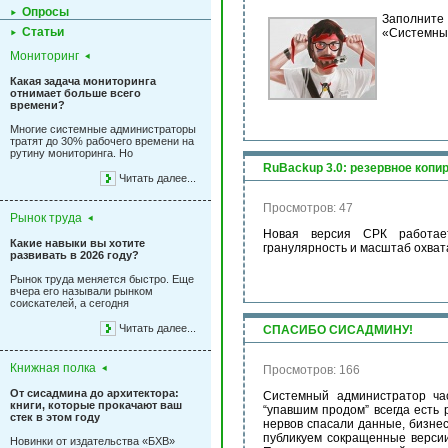
Опросы
Заполните
Статьи
«Системны
Мониторинг
Какая задача мониторинга
отнимает больше всего
времени?
Многие системные администраторы
тратят до 30% рабочего времени на
рутину мониторинга. Но
RuBackup 3.0: резервное копи
Читать далее...
Просмотров: 47
Рынок труда
Новая версия СРК работае
Какие навыки вы хотите
гранулярность и масштаб охва
развивать в 2026 году?
Рынок труда меняется быстро. Еще
вчера его называли рынком
соискателей, а сегодня
Читать далее...
СПАСИБО СИСАДМИНУ!
Книжная полка
Просмотров: 166
От сисадмина до архитектора:
Системный администратор час
книги, которые прокачают ваш
“упавшим продом” всегда есть 
стек в этом году
нервов спасали данные, бизнес
публикуем сокращенные версии
Новинки от издательства «БХВ»