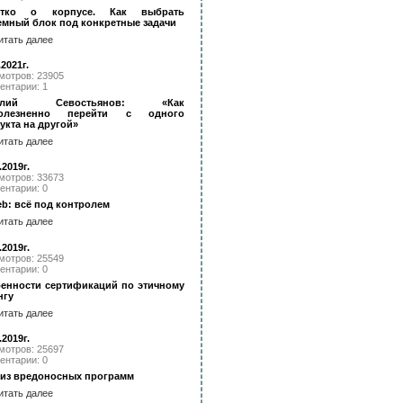
отко о корпусе. Как выбрать
емный блок под конкретные задачи
итать далее
.2021г.
мотров: 23905
ентарии: 1
илий Севостьянов: «Как
болезненно перейти с одного
укта на другой»
итать далее
.2019г.
мотров: 33673
ентарии: 0
eb: всё под контролем
итать далее
.2019г.
мотров: 25549
ентарии: 0
енности сертификаций по этичному
нгу
итать далее
.2019г.
мотров: 25697
ентарии: 0
из вредоносных программ
итать далее