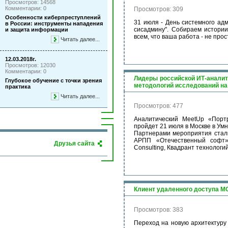
Просмотров: 14568
Комментарии: 0
Просмотров: 309
Особенности киберпреступлений
31 июля - День системного ад
в России: инструменты нападения
сисадмину". Собираем истории
и защита информации
всем, что ваша работа - не прос
Читать далее...
12.03.2018г.
Просмотров: 12030
Комментарии: 0
Лидеры российской ИТ-аналит
Глубокое обучение с точки зрения
методологий исследований на
практика
Читать далее...
Просмотров: 477
Аналитический MeetUp «Портр
пройдет 21 июля в Москве в Ум
Партнерами мероприятия стали
АРПП «Отечественный софт»,
Друзья сайта
Consulting, Квадрант технологи
Клиент удаленного доступа МС
Просмотров: 383
Переход на новую архитектуру