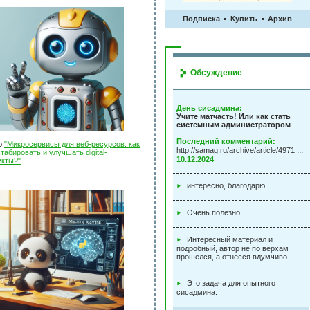
Подписка
Купить
Архив
Обсуждение
День сисадмина:
Учите матчасть! Или как стать
системным администратором
Последний комментарий:
о
"Микросервисы для веб-ресурсов: как
...
http://samag.ru/archive/article/4971
абировать и улучшать digital-
10.12.2024
укты?"
интересно, благодарю
Очень полезно!
Интересный материал и
подробный, автор не по верхам
прошелся, а отнесся вдумчиво
Это задача для опытного
сисадмина.