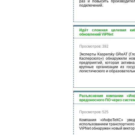
раз и повысить производите
подключений.
Идёт сложная целевая киб
обновлений ViPNet
Просмотров: 392
Эксперты Kaspersky GReAT (Гл
Касперского») обнаружили нов
предприятий, которая активн
крупные организации из госуд
логистического и образовательн
Разъяснения компании «Инф
вредоносного ПО через систем
Просмотров: 525
Компания «ИнфоТеКС» увед
использованием транспортного п
ViPNet обнаружен новый вектор 