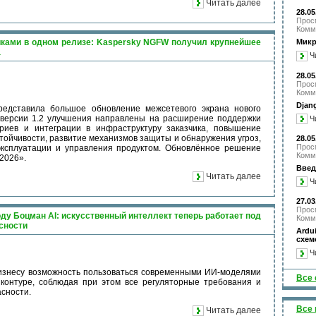
Читать далее
28.05
Прос
Комм
чиками в одном релизе: Kaspersky NGFW получил крупнейшее
Микр
а
Ч
28.05
Прос
Комм
Djan
редставила большое обновление межсетевого экрана нового
 версии 1.2 улучшения направлены на расширение поддержки
Ч
риев и интеграции в инфраструктуру заказчика, повышение
тойчивости, развитие механизмов защиты и обнаружения угроз,
28.05
Прос
эксплуатации и управления продуктом. Обновлённое решение
Комм
2026».
Введ
Читать далее
Ч
27.03
Прос
оду Боцман AI: искусственный интеллект теперь работает под
Комм
сности
Ard
схем
Ч
изнесу возможность пользоваться современными ИИ-моделями
Все 
контуре, соблюдая при этом все регуляторные требования и
сности.
Все 
Читать далее