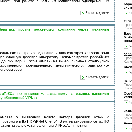
льность при работе с большим количеством одновременных
Кор
сист
Читать далее
Ч
11.02
Прос
Комм
ератака против российских компаний через механизм
Вас
без
прод
Ч
обального центра исследования и анализа угроз «Лаборатории
20.12
ую сложную целевую кибератаку HelloNet против российских
Прос
а до сих пор. С этой кампанией кибершпионажа столкнулись
Комм
арственного, промышленного, энергетического, транспортно-
Dr.W
ого секторов.
Ч
Читать далее
04.12
Прос
Комм
Особ
оТеКС» по инциденту, связанному с распространением
хаки
у обновлений ViPNet
Ч
28.05
Прос
омляет о выявлении нового вектора целевой атаки с
Комм
ротокола mftp ПК ViPNet Client 4. В эксплуатируемых сетях ПО
Анал
атаки на узле с установленным ViPNet Administrator.
Ч