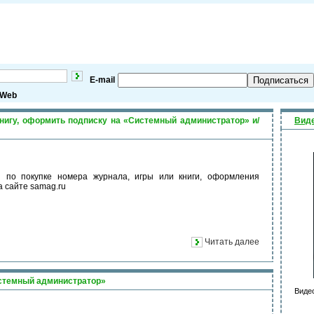
E-mail
Подписаться
Web
книгу, оформить подписку на «Системный администратор» и/
Вид
я по покупке номера журнала, игры или книги, оформления
а сайте samag.ru
Читать далее
истемный администратор»
Виде