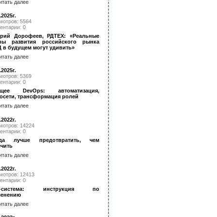
итать далее
.2025г.
мотров: 5564
ентарии: 0
рий Дорофеев, РДТЕХ: «Реальные
ры развития российского рынка
 в будущем могут удивить»
итать далее
.2025г.
мотров: 5369
ентарии: 0
ущее DevOps: автоматизация,
осети, трансформация ролей
итать далее
.2022г.
мотров: 14224
ентарии: 0
гда лучше предотвратить, чем
чить
итать далее
.2022г.
мотров: 12413
ентарии: 0
M-система: инструкция по
менению
итать далее