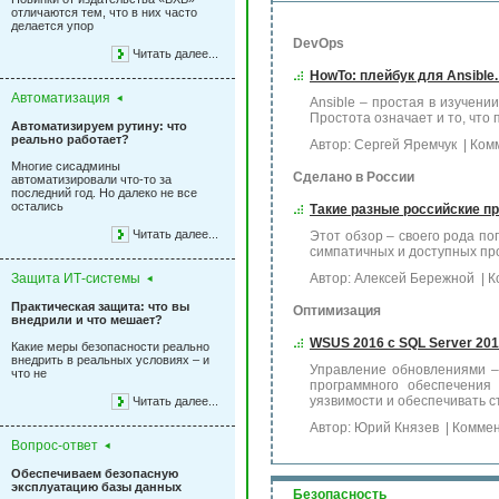
отличаются тем, что в них часто
делается упор
DevOps
Читать далее...
HowTo: плейбук для Ansible
Автоматизация
Ansible – простая в изучен
Простота означает и то, что
Автоматизируем рутину: что
реально работает?
Автор: Сергей Яремчук
| Ком
Многие сисадмины
Сделано в России
автоматизировали что-то за
последний год. Но далеко не все
остались
Такие разные российские п
Читать далее...
Этот обзор – своего рода п
симпатичных и доступных пр
Защита ИТ-системы
Автор: Алексей Бережной
| К
Практическая защита: что вы
Оптимизация
внедрили и что мешает?
WSUS 2016 с SQL Server 201
Какие меры безопасности реально
внедрить в реальных условиях – и
Управление обновлениями –
что не
программного обеспечения 
уязвимости и обеспечивать с
Читать далее...
Автор: Юрий Князев
| Коммен
Вопрос-ответ
Обеспечиваем безопасную
эксплуатацию базы данных
Безопасность