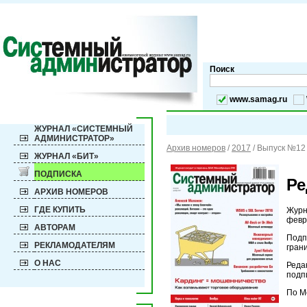
Поиск
www.samag.ru
ЖУРНАЛ «СИСТЕМНЫЙ
АДМИНИСТРАТОР»
Архив номеров
/
2017
/
Выпуск №12 
ЖУРНАЛ «БИТ»
ПОДПИСКА
Ре
АРХИВ НОМЕРОВ
ГДЕ КУПИТЬ
Журн
февра
АВТОРАМ
Подп
РЕКЛАМОДАТЕЛЯМ
гран
О НАС
Реда
подп
По М