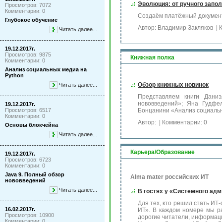
Эволюция: от ручного запол
Просмотров: 7072
Комментарии: 0
Создаём платёжный документ
Глубокое обучение
Автор: Владимир Закляков
| 
Читать далее...
19.12.2017г.
Просмотров: 9875
Книжная полка
Комментарии: 0
Анализ социальных медиа на
Python
Обзор книжных новинок
Читать далее...
Представляем книги Дани
нововведений»; Яна Гудфе
19.12.2017г.
Просмотров: 6517
Бонцанини «Анализ социальн
Комментарии: 0
Автор:
| Комментарии: 0
Основы блокчейна
Читать далее...
Карьера/Образование
19.12.2017г.
Просмотров: 6723
Комментарии: 0
Java 9. Полный обзор
Alma mater российских ИТ
нововведений
Читать далее...
В гостях у «Системного адм
Для тех, кто решил стать ИТ
16.02.2017г.
ИТ». В каждом номере мы ра
Просмотров: 10900
дорогие читатели, информац
Комментарии: 0