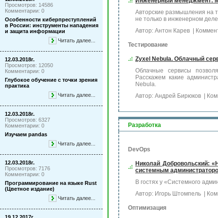
Инженерный менеджмент: M
Просмотров: 14586
Комментарии: 0
Авторские размышления на те
не только в инженерном деле
Особенности киберпреступлений
в России: инструменты нападения
Автор: Антон Карев
| Коммен
и защита информации
Читать далее...
Тестирование
Zyxel Nebula. Облачный се
12.03.2018г.
Просмотров: 12050
Облачные сервисы позволя
Комментарии: 0
Расскажем какие админист
Глубокое обучение с точки зрения
Nebula.
практика
Читать далее...
Автор: Андрей Бирюков
| Ком
12.03.2018г.
Просмотров: 6327
Разработка
Комментарии: 0
Изучаем pandas
Читать далее...
DevOps
12.03.2018г.
Николай Добровольский: «
Просмотров: 7176
системным администратор
Комментарии: 0
В гостях у «Системного адми
Программирование на языке Rust
(Цветное издание)
Автор: Игорь Штомпель
| Ком
Читать далее...
Оптимизация
19.12.2017г.