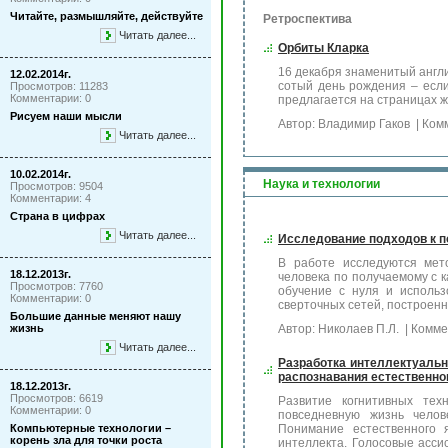
Читайте, размышляйте, действуйте
Ретроспектива
Читать далее...
Орбиты Кларка
16 декабря знаменитый англи
12.02.2014г.
сотый день рождения – если
Просмотров: 11283
Комментарии: 0
предлагается на страницах ж
Рисуем наши мысли
Автор: Владимир Гаков
| Ком
Читать далее...
10.02.2014г.
Наука и технологии
Просмотров: 9504
Комментарии: 4
Страна в цифрах
Читать далее...
Исследование подходов к п
В работе исследуются мет
18.12.2013г.
человека по получаемому с 
Просмотров: 7760
обучение с нуля и использ
Комментарии: 0
сверточных сетей, построен
Большие данные меняют нашу
жизнь
Автор: Николаев П.Л.
| Комме
Читать далее...
Разработка интеллектуальн
распознавания естественно
18.12.2013г.
Просмотров: 6619
Развитие когнитивных тех
Комментарии: 0
повседневную жизнь челов
Компьютерные технологии –
Понимание естественного 
корень зла для точки роста
интеллекта. Голосовые асси