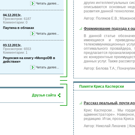
других интеллектуальных си
Читать далее...
описываются основные недо
развития данной технологии.
04.12.2013г.
Автор: Поляков Е.В.; Мажанов
Просмотров: 6187
Комментарии: 0
Паутина в облаках
Формирование подхода к оц
Читать далее...
В данной статье обозначе
имеющиеся и приведены
телекоммуникационных услу
03.12.2013г.
оптимального провайдера, 
Просмотров: 6553
Комментарии: 1
предлагается проанализиров
их конкурентные преимущест
Рецензия на книгу «MongoDB в
данных услуг. Также рассмот
действии»
Читать далее...
Автор: Белова Т.А.; Поначугин
Памяти Криса Касперски
Друзья сайта
Рассказ реальный, почти д
Крис Касперски… Мы гордил
администраторе». Наверное,
редакцию. Итак, проза Криса
Автор: Николай Лихачев
| Ко