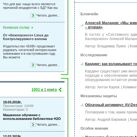
Что для вас чаще всего является
причиной инцидентов с БД? Как вы
Блокчейн
Читать далее...
Алексей Маланов: «Мы живе
– вторая»
Книжная полка
В гостях у «Системного ад
От «безопасного» Linux до
Касперского» Алексей Малан
Контролируемого взлома
Автор: Владимир Лукин
| Ком
Издательство «БХВ» продолжает
радовать читателей интересными
новинками и в наступившем году.
Исследование
Вы можете
Кардинг: как взламывают т
Читать далее...
Кардинг существует уже мног
подходе к обеспечению кибе
оборудование остается уязв
Автор: Антон Карев
| Коммен
1001 и 1 книга
Механизмы защиты
19.03.2018г.
Облачный антивирус AV-Des
Просмотров: 14449
Комментарии: 0
Поговорим о том, какие преи
Машинное обучение с
использованием библиотеки Н2О
Автор: Андрей Бирюков
| Ком
Читать далее...
Особое мнение
12.03.2018г.