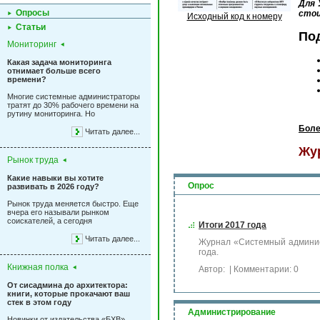
Для 
Опросы
стои
Исходный код к номеру
Статьи
По
Мониторинг
Какая задача мониторинга
отнимает больше всего
времени?
Многие системные администраторы
тратят до 30% рабочего времени на
рутину мониторинга. Но
Боле
Читать далее...
Жу
Рынок труда
Какие навыки вы хотите
Опрос
развивать в 2026 году?
Рынок труда меняется быстро. Еще
вчера его называли рынком
соискателей, а сегодня
Итоги 2017 года
Читать далее...
Журнал «Системный админист
года.
Книжная полка
Автор:
| Комментарии: 0
От сисадмина до архитектора:
книги, которые прокачают ваш
стек в этом году
Администрирование
Новинки от издательства «БХВ»