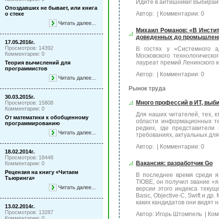
Идите в айтишники! Выбирайте
Опоздавших не бывает, или книга
Автор:
| Комментарии: 0
о стеке
Читать далее...
Михаил Романов: «В Инстит
доведенных до промышленн
17.05.2016г.
Просмотров: 14392
В гостях у «Системного а
Комментарии: 0
Московского технологическо
лауреат премий Ленинского 
Теория вычислений для
программистов
Автор:
| Комментарии: 0
Читать далее...
Рынок труда
30.03.2015г.
Много профессий в ИТ, выби
Просмотров: 15808
Комментарии: 0
Для наших читателей, тех, к
От математики к обобщенному
области информационных те
программированию
редких, где представители
Читать далее...
требованиях, актуальных для 
Автор:
| Комментарии: 0
18.02.2014г.
Просмотров: 18448
Вакансия: разработчик Go
Комментарии: 0
Рецензия на книгу «Читаем
В последнее время среди я
Тьюринга»
TIOBE, он получил звание «я
Читать далее...
версии этого индекса текуще
Basic, Objective-C, Swift и 
каких кандидатов они видят н
13.02.2014г.
Просмотров: 13287
Автор: Игорь Штомпель
| Ком
Комментарии: 0