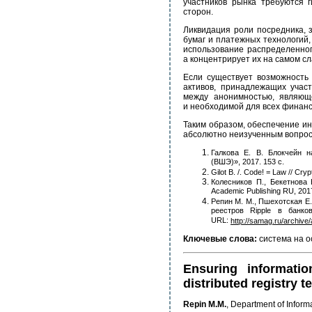
участников рынка требуются 
сторон.
Ликвидация роли посредника,
бумаг и платежных технологий,
использование распределенног
а концентрирует их на самом с
Если существует возможность
активов, принадлежащих учас
между анонимностью, являющ
и необходимой для всех финанс
Таким образом, обеспечение и
абсолютно неизученным вопрос
Галкова Е. В. Блокчейн 
(ВШЭ)», 2017. 153 с.
Gilot B. /. Code! = Law // C
Колесников П., Бекетнова
Academic Publishing RU, 2017
Репин М. М., Пшехотская Е
реестров Ripple в банк
URL:
http://samag.ru/archive/
Ключевые слова:
система на о
Ensuring informati
distributed registry 
Repin M.M.
, Department of Inform