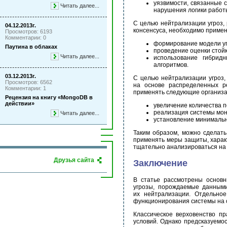
уязвимости, связанные 
Читать далее...
нарушения логики работ
С целью нейтрализации угроз,
04.12.2013г.
консенсуса, необходимо приме
Просмотров: 6193
Комментарии: 0
формирование модели уг
Паутина в облаках
проведение оценки стой
Читать далее...
использование гибрид
алгоритмов.
03.12.2013г.
С целью нейтрализации угроз,
Просмотров: 6562
на основе распределенных р
Комментарии: 1
применять следующие организа
Рецензия на книгу «MongoDB в
действии»
увеличение количества 
реализация системы мон
Читать далее...
установление минимальн
Таким образом, можно сделать
применять меры защиты, харак
тщательно анализироваться на
Друзья сайта
Заключение
В статье рассмотрены основн
угрозы, порождаемые данными
их нейтрализации. Отдельно
функционирования системы на 
Классическое верховенство п
условий. Однако предсказуемос