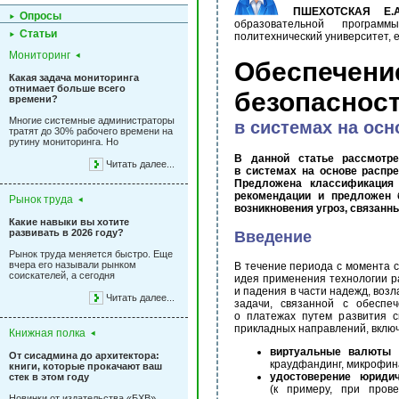
ПШЕХОТСКАЯ Е.А
Опросы
образовательной программ
Статьи
политехнический университет, e
Мониторинг
Обеспеч
Какая задача мониторинга
отнимает больше всего
безопасност
времени?
Многие системные администраторы
в системах на ос
тратят до 30% рабочего времени на
рутину мониторинга. Но
В данной статье рассмотре
Читать далее...
в системах на основе распр
Предложена классификация 
рекомендации и предложен 
Рынок труда
возникновения угроз, связанн
Какие навыки вы хотите
развивать в 2026 году?
Введение
Рынок труда меняется быстро. Еще
вчера его называли рынком
В течение периода с момента с
соискателей, а сегодня
идея применения технологии 
и падения в части надежд, воз
Читать далее...
задачи, связанной с обеспе
о платежах путем развития с
прикладных направлений, включ
Книжная полка
виртуальные валюты
–
От сисадмина до архитектора:
краудфандинг, микрофин
книги, которые прокачают ваш
удостоверение юриди
стек в этом году
(к примеру, при пров
Новинки от издательства «БХВ»