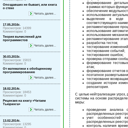
формирование детальн
Опоздавших не бывает, или книга
в рамках которых функци
о стеке
обеспечение модульности
Читать далее...
использование актуальн
выделение в коде см
соответствующего наиме
17.05.2016г.
регламентирование проц
Просмотров: 14399
использование автомати
Комментарии: 0
использование механизм
Теория вычислений для
регламентирование этап
программистов
разработка тестов;
Читать далее...
тестирование изменений
тестирование событий;
тестирование ошибок;
30.03.2015г.
проверка отправки сооб
Просмотров: 15815
формирование тестовых
Комментарии: 0
атак;
От математики к обобщенному
формирование отчетов о
программированию
поэтапное развертывани
Читать далее...
тестирование возвращаю
создание истории изме
репозитория.
18.02.2014г.
Просмотров: 18453
С целью нейтрализации угроз,
Комментарии: 0
системы на основе распределе
Рецензия на книгу «Читаем
меры:
Тьюринга»
проведение анализа с
Читать далее...
распределенных реестро
учет особенностей я
13.02.2014г.
распределенных реестро
Просмотров: 13295
контроль наличия време
Комментарии: 0