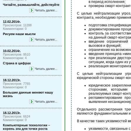
в период исполнения;
Читайте, размышляйте, действуйте
проверка смарт-контракто
Читать далее...
С целью нейтрализации угроз
контракта, необходимо примен
12.02.2014г.
подготовка спецификаци
Просмотров: 11288
Комментарии: 0
документирование проце
контроль за соответств
Рисуем наши мысли
на данный смарт-контрак
Читать далее...
введение ограничений 
вызовов и функций;
ограничение на возможно
10.02.2014г.
введение принципа «мин
Просмотров: 9510
при реализации двустор
Комментарии: 4
ситуации, когда один из 
Страна в цифрах
реализация мониторинга
Читать далее...
С целью нейтрализации угро
юридической стороны смарт-ко
18.12.2013г.
Просмотров: 7765
юридическое закреплени
Комментарии: 0
сторонами, которыми 
Большие данные меняют нашу
реализуемых смарт-конт
жизнь
регламентирование про
выявления несанкциони
Читать далее...
Отдельного рассмотрения тре
18.12.2013г.
являются фундаментальными и, к
Просмотров: 6624
Комментарии: 0
В качестве таких уязвимостей 
Компьютерные технологии –
уязвимости, связанные с
корень зла для точки роста