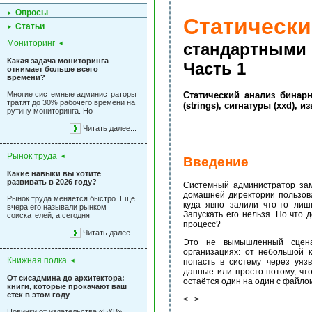
Опросы
Статически
Статьи
Мониторинг
стандартными 
Какая задача мониторинга
Часть 1
отнимает больше всего
времени?
Многие системные администраторы
Статический анализ бинар
тратят до 30% рабочего времени на
(strings), сигнатуры (xxd),
рутину мониторинга. Но
Читать далее...
Рынок труда
Введение
Какие навыки вы хотите
развивать в 2026 году?
Системный администратор зам
домашней директории пользова
Рынок труда меняется быстро. Еще
куда явно залили что-то лиш
вчера его называли рынком
Запускать его нельзя. Но что
соискателей, а сегодня
процесс?
Читать далее...
Это не вымышленный сцена
организациях: от небольшой 
Книжная полка
попасть в систему через уяз
данные или просто потому, чт
От сисадмина до архитектора:
остаётся один на один с файлом
книги, которые прокачают ваш
стек в этом году
<...>
Новинки от издательства «БХВ»