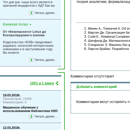
теория аналитики, формализац
Что для вас чаще всего является
причиной инцидентов с БД? Как вы
Читать далее...
Книжная полка
Минин А., Токмачев К. Об а
От «безопасного» Linux до
Мартин Дж. Организация баз
Контролируемого взлома
Codd E., Relational Complete
Шенфилд Дж. Математическая
Издательство «БХВ» продолжает
Озкарахан Э. Машины баз да
радовать читателей интересными
Ларсон Брайан. Разработка б
новинками и в наступившем году.
Вы можете
Читать далее...
Комментарии отсутствуют
1001 и 1 книга
Добавить комментарий
19.03.2018г.
Просмотров: 14406
Комментарии могут оставлять т
Комментарии: 0
Машинное обучение с
использованием библиотеки Н2О
Читать далее...
12.03.2018г.