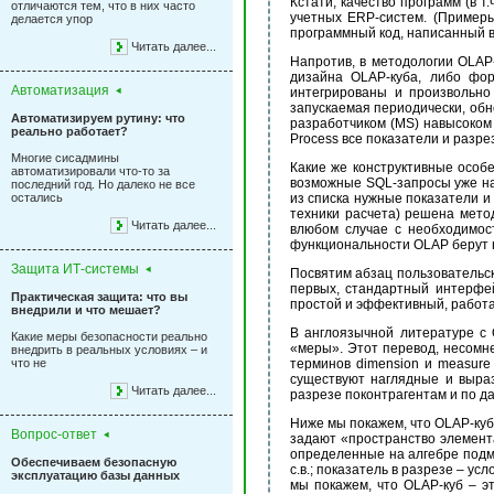
Кстати, качество программ (в 
отличаются тем, что в них часто
учетных ERP-систем. (Примеры
делается упор
программный код, написанный в
Читать далее...
Напротив, в методологии OLAP
дизайна OLAP-куба, либо фор
Автоматизация
интегрированы и произвольно 
запускаемая периодически, обн
Автоматизируем рутину: что
разработчиком (MS) навысоком
реально работает?
Process все показатели и разр
Многие сисадмины
Какие же конструктивные особ
автоматизировали что-то за
возможные SQL-запросы уже нап
последний год. Но далеко не все
остались
из списка нужные показатели и
техники расчета) решена мето
Читать далее...
влюбом случае с необходимос
функциональности OLAP берут н
Защита ИТ-системы
Посвятим абзац пользовательск
первых, стандартный интерфей
Практическая защита: что вы
простой и эффективный, работа
внедрили и что мешает?
В англоязычной литературе с 
Какие меры безопасности реально
«меры». Этот перевод, несомне
внедрить в реальных условиях – и
что не
терминов dimension и measure 
существуют наглядные и выраз
Читать далее...
разрезе поконтрагентам и по да
Ниже мы покажем, что OLAP-куб
Вопрос-ответ
задают «пространство элемент
определенные на алгебре подм
Обеспечиваем безопасную
с.в.; показатель в разрезе – у
эксплуатацию базы данных
мы покажем, что OLAP-куб – э