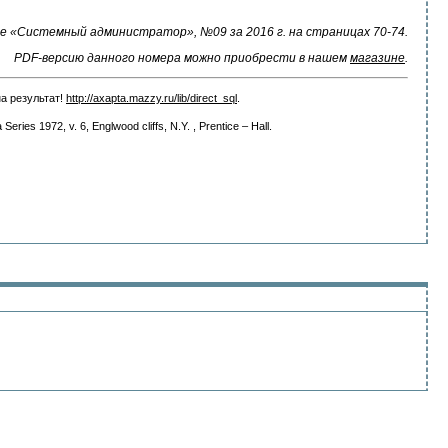
 «Системный администратор», №09 за 2016 г. на страницах 70-74.
PDF-версию данного номера можно приобрести в нашем
магазине
.
а результат!
http://axapta.mazzy.ru/lib/direct_sql
.
es 1972, v. 6, Englwood cliffs, N.Y. , Prentice – Hall.