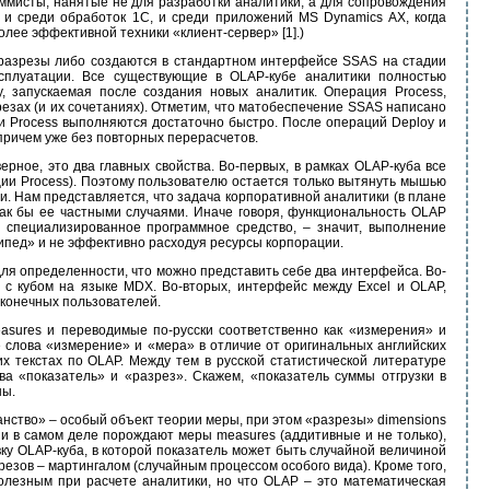
раммисты, нанятые не для разработки аналитики, а для сопровождения
и среди обработок 1С, и среди приложений MS Dynamics AX, когда
лее эффективной техники «клиент-сервер» [1].)
и разрезы либо создаются в стандартном интерфейсе SSAS на стадии
сплуатации. Все существующие в OLAP-кубе аналитики полностью
, запускаемая после создания новых аналитик. Операция Process,
резах (и их сочетаниях). Отметим, что матобеспечение SSAS написано
и Process выполняются достаточно быстро. После операций Deploy и
 причем уже без повторных перерасчетов.
ное, это два главных свойства. Во-первых, в рамках OLAP-куба все
ции Process). Поэтому пользователю остается только вытянуть мышью
и. Нам представляется, что задача корпоративной аналитики (в плане
ак бы ее частными случаями. Иначе говоря, функциональность OLAP
 специализированное программное средство, – значит, выполнение
ипед» и не эффективно расходуя ресурсы корпорации.
ля определенности, что можно представить себе два интерфейса. Во-
с кубом на языке MDX. Во-вторых, интерфейс между Excel и OLAP,
 конечных пользователей.
asures и переводимые по-русски соответственно как «измерения» и
ие слова «измерение» и «мера» в отличие от оригинальных английских
их текстах по OLAP. Между тем в русской статистической литературе
а «показатель» и «разрез». Скажем, «показатель суммы отгрузки в
ны.
нство» – особый объект теории меры, при этом «разрезы» dimensions
и в самом деле порождают меры measures (аддитивные и не только),
у OLAP-куба, в которой показатель может быть случайной величиной
зрезов – мартингалом (случайным процессом особого вида). Кроме того,
олезным при расчете аналитики, но что OLAP – это математическая