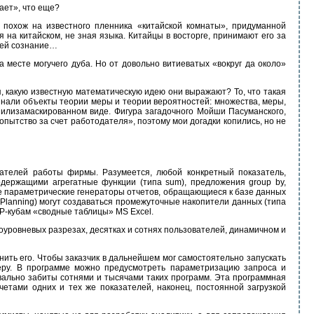
тает», что еще?
, похож на известного пленника «китайской комнаты», придуманной
на китайском, не зная языка. Китайцы в восторге, принимают его за
ющей сознание…
 месте могучего дуба. Но от довольно витиеватых «вокруг да около»
ся, какую известную математическую идею они выражают? То, что такая
минали объекты теории меры и теории вероятностей: множества, меры,
 илизамаскированном виде. Фигура загадочного Мойши Пасуманского,
опытство за счет работодателя», поэтому мои догадки копились, но не
ателей работы фирмы. Разумеется, любой конкретный показатель,
держащими агрегатные функции (типа sum), предложения group by,
аже параметрические генераторы отчетов, обращающиеся к базе данных
 Planning) могут создаваться промежуточные накопители данных (типа
AP-кубам «сводные таблицы» MS Excel.
гоуровневых разрезах, десятках и сотнях пользователей, динамичном и
нить его. Чтобы заказчик в дальнейшем мог самостоятельно запускать
еру. В программе можно предусмотреть параметризацию запроса и
вально забиты сотнями и тысячами таких программ. Эта программная
четами одних и тех же показателей, наконец, постоянной загрузкой