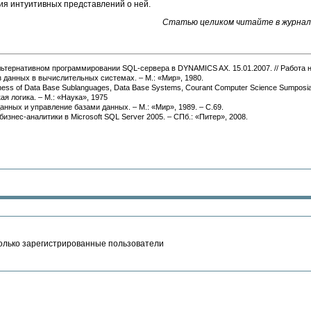
ия интуитивных представлений о ней.
Статью целиком читайте в журнале
льтернативном программировании SQL-сервера в DYNAMICS AX. 15.01.2007. // Работа н
 данных в вычислительных системах. – М.: «Мир», 1980.
ness of Data Base Sublanguages, Data Base Systems, Courant Computer Science Sumposia Seri
 логика. – М.: «Наука», 1975
нных и управление базами данных. – М.: «Мир», 1989. – С.69.
изнес-аналитики в Microsoft SQL Server 2005. – СПб.: «Питер», 2008.
олько зарегистрированные пользователи