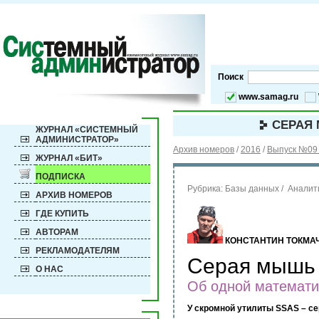
Поиск
www.samag.ru
СЕРАЯ 
ЖУРНАЛ «СИСТЕМНЫЙ
АДМИНИСТРАТОР»
Архив номеров
/
2016
/
Выпуск №09 
ЖУРНАЛ «БИТ»
ПОДПИСКА
Рубрика:
Базы данных / Аналит
АРХИВ НОМЕРОВ
ГДЕ КУПИТЬ
АВТОРАМ
КОНСТАНТИН ТОКМА
РЕКЛАМОДАТЕЛЯМ
Серая мышь 
О НАС
Об одной математи
У скромной утилиты SSAS – с