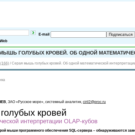
E-mail
Подписаться
Web
МЫШЬ ГОЛУБЫХ КРОВЕЙ. ОБ ОДНОЙ МАТЕМАТИЧЕ
(166)
/
Серая мышь голубых кровей. Об одной математической интерпретаци
ика
ЧЕВ
, ЗАО «Русское море», системный аналитик,
ciril2@proc.ru
голубых кровей
ческой интерпретации OLAP-кубов
ерой мыши программного обеспечения SQL-сервера – обнаруживаются зам