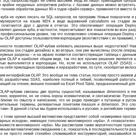
т.ч. SQL-запросов) будет не очень высоким. Ведь их пишут прикладные прог
 крайне неудачных алгоритмов работы с базами данных можно встретить 
 технике обработки данных 90-х годов «файл-сервер», применяется вместо бо
-куба не нужно писать ни SQL-запросов, ни программ. Новые показатели 
мулируются на языке MDX в виде выражений calculations на стадии эк
сочетаются друг с другом в отчетах. Это обеспечивает операция Deploy
овляет данные куба, в частности, пересчитывает все показатели во всех раз
 профессиональном уровне, так что головоломно сложные операции Deploy 
езы OLAP доступны пользователям корпорации (всоответствии с их правами),
енности позволяют OLAP-кубам избежать указанных выше недостатков? Навер
исаны (на стадии дизайна) и, во-вторых, они уже вычислены (после опера
 нужные разрезы – и на экране появится соответствующая таблица с данным
дом OLAP в наиболее общем виде, так что все прочие решения являются к
тью выполняется в корпорации. Но, если не используется OLAP (SSAS) –
а себя прикладные программы и ихразработчики, по сути, «изобретая велос
им интерфейсам OLAP. Это вообще не тема статьи, поэтому просто укажем д
с разработчика SSAS, наиболее полный и гибкий, позволяющий работать 
ющий на чтение, внешне похожий на Excel Pivot Table, предназначенный для
OLAP-кубами связаны две группы сущностей, называемые dimensions и me
нно, корректен, но не очень хорош исемантически, и синтаксически. Русск
близки по смыслу и написанию, что не редко приводит к путанице в русск
ительные термины, релевантные понятиям measure и dimension. Это слов
там». В данной статье мы будем использовать и русские, и английские терми
 с точки зрения высшей математики представляет собой «измеримое простра
арных исходов», имеющее топологию многомерного «куба». А «показатели» 
ножеств многомерного «куба». Мы рассмотрим также вероятностную трактовк
словным математическим ожиданием с.в.; показатель в последовательности ра
то не просто некий стихийно сложившийся инструментарий, оказавшийся п