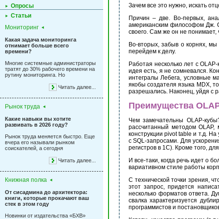
Зачем все это нужно, искать от
Опросы
Статьи
Причин – две. Во-первых, ана
американским философом Дж. Се
Мониторинг
своего. Сам же он не понимает
Какая задача мониторинга
Во-вторых, забыв о корнях, мы
отнимает больше всего
перейдем к делу.
времени?
Многие системные администраторы
Работая несколько лет с OLAP-к
тратят до 30% рабочего времени на
идея есть, я не сомневался. К
рутину мониторинга. Но
интегралы Лебега, условные м
якобы создателя языка MDX, тол
Читать далее...
разрешались. Наконец, уйдя с р
Преимущества OLA
Рынок труда
Какие навыки вы хотите
Чем замечательны OLAP-кубы?
развивать в 2026 году?
рассчитанный методом OLAP, м
конструкции pivot table и т.д
Рынок труда меняется быстро. Еще
с SQL-запросами. Для ускорени
вчера его называли рынком
регистров в 1С). Кроме того, 
соискателей, а сегодня
И все-таки, когда речь идет о 
Читать далее...
вариативном стиле работы кор
Книжная полка
С технической точки зрения, ч
этот запрос, придется напис
От сисадмина до архитектора:
несколько форматов ответа. Д
книги, которые прокачают ваш
свалка характеризуется дубли
стек в этом году
программистов и постановщиков
Новинки от издательства «БХВ»