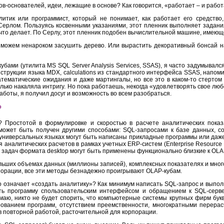
цов-основателей, идеи, лежащие в основе? Как говорится, «работает – и рабо
литик или программист, который не понимает, как работает его средство
рлом. Пользуясь косвенными указаниями, этот пленник выполняет задания 
, что делает. По Серлу, этот пленник подобен вычислительной машине, име
 можем ненароком засушить дерево. Или вырастить декоративный бонсай на
убами (утилита MS SQL Server Analysis Services, SSAS), я часто задумывал
онструкции языка MDX, calculations из стандартного интерфейса SSAS, напо
атематические ожидания и даже мартингалы, но все это в каком-то стертом
ько накаляла интригу. Но пока работаешь, некогда «удовлетворять свое люб
аботы, я получил досуг и возможность во всем разобраться.
P
 Простотой в формулировке и скоростью в расчете аналитических показ
ожет быть получен другими способами: SQL-запросами к базе данных, со
. На универсальных языках могут быть написаны прикладные программы или д
я аналитических расчетов в рамках учетных ERP-систем (Enterprise Resource
для задач формата desktop могут быть применены функционально близкие к OL
больших объемах данных (миллионы записей), комплексных показателях и мно
порации, все эти методы безнадежно проигрывают OLAP-кубам.
то означает «создать аналитику»? Как минимум написать SQL-запрос и выпол
ать программу спользовательским интерфейсом и обращением к SQL-серв
умаю, никто не будет спорить, что компьютерные системы крупных фирм бук
рованием программ, отсутствием преемственности, многократными перерас
 повторной работой, расточительной для корпорации.