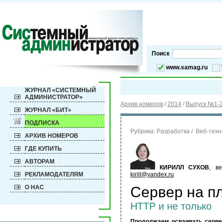
Поиск
www.samag.ru
ЖУРНАЛ «СИСТЕМНЫЙ
АДМИНИСТРАТОР»
Архив номеров
/
2014
/
Выпуск №1-2
ЖУРНАЛ «БИТ»
ПОДПИСКА
Рубрика:
Разработка / Веб-тех
АРХИВ НОМЕРОВ
ГДЕ КУПИТЬ
АВТОРАМ
КИРИЛЛ СУХОВ
, в
РЕКЛАМОДАТЕЛЯМ
kirill@yandex.ru
О НАС
Сервер на п
HTTP и не только
Продолжаем осваивать сервер