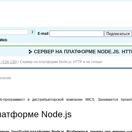
E-mail
Подписаться
Web
СЕРВЕР НА ПЛАТФОРМЕ NODE.JS. HTT
 (134-135)
/
Сервер на платформе Node.js. HTTP и не только
нологии
еб-программист в дистрибьюторской компании MICS. Занимается проек
латформе Node.js
ную JavaScript-платформу Node.js. Разберемся, почему она именно «се