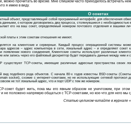
ое, можно прочитать во врезке. Мне слишком часто приходилось встречать н
то я имею в виду.
О сокетах
рактный объект, представляющий собой программный интерфейс для обеспечения об
а данными, о котором договорились два процесса, столкнувшиеся с необходимостью 
сылает его на ваш сокет, определяемый номером почтового отделения и вашими ли
ской платы к этим сокетам отношения не имеют.
лятся на клиентские и серверные. Каждый процесс операционной системы может
пара адресов – адрес компьютера в сети, локальный адрес – и определяют сокет
ри появлении нового соединения. Клиентские сокеты используют различные клиентс
ие или запись через его файловый дескриптор будет передавать данные между ним и 
IP существуют TCP-сокеты, имеющие различные адресные пространства своих лок
й вид подобного рода объектов. С начала 80-х годов известны BSD-сокеты (Сокеты
domain socket), схожие с интернет-сокетами, но не использующие сетевой протокол
овсем не тот локальный адрес, что и порт UDP с тем же номером.
-сокет будет жить, пока мы его явным образом не уничтожим, при этом б
у и не положено напрямую общаться с TCP-сокетами, но кое-что для него мы 
Статью целиком читайте в журнале «С