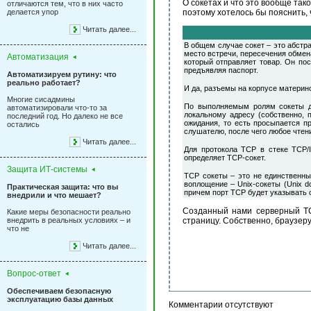
О сокетах и что это вообще так
отличаются тем, что в них часто
делается упор
поэтому хотелось бы пояснить, ч
Читать далее...
В общем случае сокет – это абст
место встречи, пересечения обмен
Автоматизация
который отправляет товар. Он по
предъявляя паспорт.
Автоматизируем рутину: что
реально работает?
И да, разъемы на корпусе материн
Многие сисадмины
По выполняемым ролям сокеты де
автоматизировали что-то за
локальному адресу (собственно, 
последний год. Но далеко не все
ожидания, то есть просыпается п
остались
слушателю, после чего любое чтен
Читать далее...
Для протокола TCP в стеке TCP/
определяет TCP-сокет.
Защита ИТ-системы
TCP сокеты – это не единственны
воплощение – Unix-сокеты (Unix 
Практическая защита: что вы
причем порт TCP будет указывать с
внедрили и что мешает?
Созданный нами серверный TCP
Какие меры безопасности реально
внедрить в реальных условиях – и
страницу. Собственно, браузер
что не
Читать далее...
Вопрос-ответ
Обеспечиваем безопасную
эксплуатацию базы данных
Комментарии отсутствуют