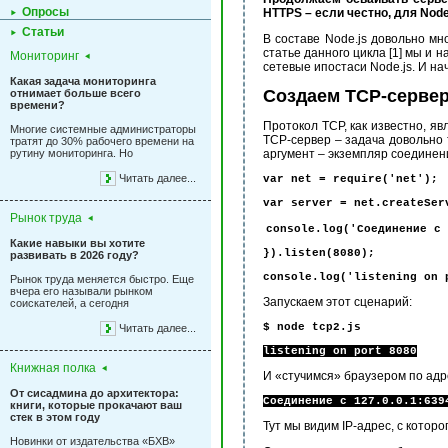
Опросы
HTTPS – если честно, для Nod
Статьи
В составе Node.js довольно мн
статье данного цикла [1] мы и
Мониторинг
сетевые ипостаси Node.js. И н
Какая задача мониторинга
Создаем TCP-серве
отнимает больше всего
времени?
Протокол TCP, как известно, я
Многие системные администраторы
TCP-сервер – задача довольно
тратят до 30% рабочего времени на
рутину мониторинга. Но
аргумент – экземпляр соединени
Читать далее...
var net = require('net');
var server = net.createSer
Рынок труда
console.log('Соединение с 
Какие навыки вы хотите
}).listen(8080);
развивать в 2026 году?
console.log('listening on 
Рынок труда меняется быстро. Еще
вчера его называли рынком
Запускаем этот сценарий:
соискателей, а сегодня
$ node tcp2.js
Читать далее...
listening on port 8080
Книжная полка
И «стучимся» браузером по адрес
От сисадмина до архитектора:
Соединение с 127.0.0.1:639
книги, которые прокачают ваш
стек в этом году
Тут мы видим IP-адрес, с котор
Новинки от издательства «БХВ»