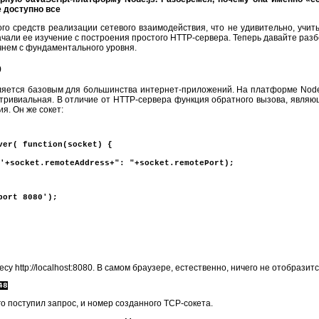
e доступно все
ого средств реализации сетевого взаимодействия, что не удивительно, учи
 начали ее изучение с построения простого HTTP-сервера. Теперь давайте ра
ачнем с фундаментального уровня.
р
вляется базовым для большинства интернет-приложений. На платформе Node.
 тривиальная. В отличие от HTTP-сервера функция обратного вызова, являю
я. Он же сокет:
ver( function(socket) {
'+socket.remoteAddress+": "+socket.remotePort);
port 8080');
у http://localhost:8080. В самом браузере, естественно, ничего не отобразитс
48
ого поступил запрос, и номер созданного TCP-сокета.