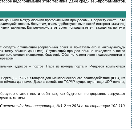
екоторое недопонимание этого термина, даже среди веб-программистов,
мена данными между любыми программными процессами. Попросту сокет – это
взаимодействовать.Допустим, взаимодействуете вы и некий интернет-магазин,
чными данными. Вы регулярно этот сокет «опрашиваете», заходя на почту и
 создать слушающий (серверный) сокет и привязать его к какому-нибудь
 как точку обмена данными). Слушающий процесс обычно находится в цикле
кие приложения (например, браузер). Обычно клиент явно подсоединяется к
сервером.
альных адресов – портов. Пара из номера порта и IP-адреса компьютера
 Беркли) – POSIX-стандарт для межпроцессорного взаимодействия (IPC), их
 для обмена данными. Даже в семействе TCP/IP существуют еще UDP-сокеты,
раузер станет вести себя так, как будто он непрерывно загружает
сделать можем.
истемный администратор», №1-2 за 2014 г. на страницах 102-110.