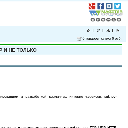
0 товаров
, сумма
0 руб.
P И НЕ ТОЛЬКО
тированием и разработкой различных интернет-сервисов,
sukhov-
рверная» и насколько справляется с этой ролью. TCP, UDP, HTTP,