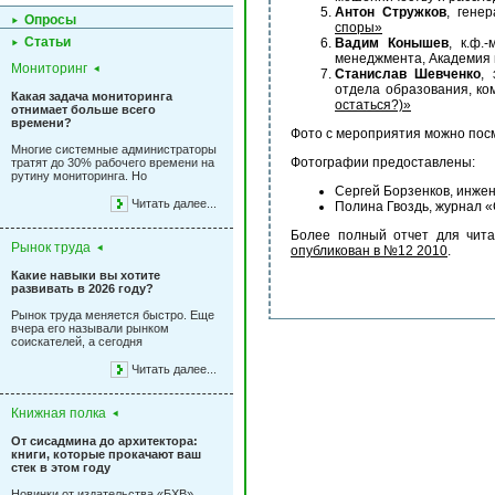
Антон Стружков
, гене
Опросы
споры»
Статьи
Вадим Конышев
, к.ф.
менеджмента, Академия 
Мониторинг
Станислав Шевченко
,
отдела образования, ко
Какая задача мониторинга
остаться?)»
отнимает больше всего
времени?
Фото с мероприятия можно пос
Многие системные администраторы
Фотографии предоставлены:
тратят до 30% рабочего времени на
рутину мониторинга. Но
Сергей Борзенков, инжен
Читать далее...
Полина Гвоздь, журнал 
Более полный отчет для чита
Рынок труда
опубликован в №12 2010
.
Какие навыки вы хотите
развивать в 2026 году?
Рынок труда меняется быстро. Еще
вчера его называли рынком
соискателей, а сегодня
Читать далее...
Книжная полка
От сисадмина до архитектора:
книги, которые прокачают ваш
стек в этом году
Новинки от издательства «БХВ»