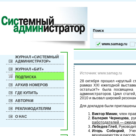
Поиск
www.samag.ru
ЖУРНАЛ «СИСТЕМНЫЙ
АДМИНИСТРАТОР»
ЖУРНАЛ «БИТ»
Источник: www.samag.ru
ПОДПИСКА
28 октября прошел «круглый с
АРХИВ НОМЕРОВ
рамках XXI ежегодной выставк
остаться?» была посвящена
ГДЕ КУПИТЬ
администраторов. Цикл статей
2010 и вызвал широкий резонан
АВТОРАМ
Для докладов были приглашены
РЕКЛАМОДАТЕЛЯМ
Виктор Минин
, член пр
О НАС
Валерия Чернецова
, р
работодателей — ожида
Лебедев Глеб
, Руководи
Игорь Собецкий
, Уче
мошенничеству и рассле