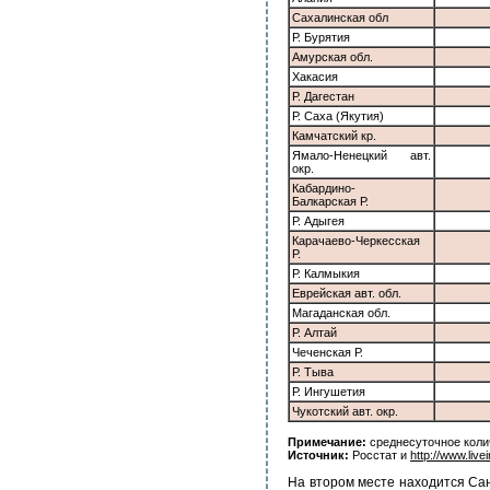
Сахалинская обл
Р. Бурятия
Амурская обл.
Хакасия
Р. Дагестан
Р. Саха (Якутия)
Камчатский кр.
Ямало-Ненецкий авт.
окр.
Кабардино-
Балкарская Р.
Р. Адыгея
Карачаево-Черкесская
Р.
Р. Калмыкия
Еврейская авт. обл.
Магаданская обл.
Р. Алтай
Чеченская Р.
Р. Тыва
Р. Ингушетия
Чукотский авт. окр.
Примечание:
среднесуточное коли
Источник:
Росстат и
http://www.livei
На втором месте находится Сан