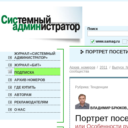
Поиск
www.samag.ru
ПОРТРЕТ ПОСЕТ
ЖУРНАЛ «СИСТЕМНЫЙ
АДМИНИСТРАТОР»
ЖУРНАЛ «БИТ»
Архив номеров
/
2011
/
Выпуск 
сообщества
ПОДПИСКА
АРХИВ НОМЕРОВ
Рубрика:
Тенденции
ГДЕ КУПИТЬ
АВТОРАМ
РЕКЛАМОДАТЕЛЯМ
ВЛАДИМИР БРЮКОВ,
О НАС
Портрет посе
или Особенности р