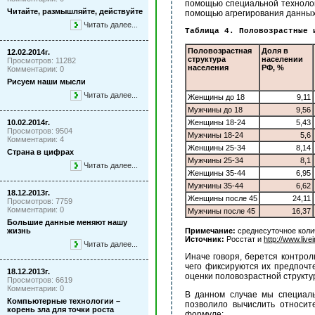
помощью специальной технолог
Читайте, размышляйте, действуйте
помощью агрегирования данных о
Читать далее...
Таблица 4. Половозрастные 
Половозрастная
Доля в
12.02.2014г.
структура
населении
Просмотров: 11282
населения
РФ, %
Комментарии: 0
Рисуем наши мысли
Читать далее...
Женщины до 18
9,11
Мужчины до 18
9,56
10.02.2014г.
Женщины 18-24
5,43
Просмотров: 9504
Мужчины 18-24
5,6
Комментарии: 4
Женщины 25-34
8,14
Страна в цифрах
Мужчины 25-34
8,1
Читать далее...
Женщины 35-44
6,95
Мужчины 35-44
6,62
18.12.2013г.
Женщины после 45
24,11
Просмотров: 7759
Комментарии: 0
Мужчины после 45
16,37
Большие данные меняют нашу
жизнь
Примечание:
среднесуточное коли
Источник:
Росстат и
http://www.livei
Читать далее...
Иначе говоря, берется контрол
чего фиксируются их предпочт
18.12.2013г.
оценки половозрастной структу
Просмотров: 6619
Комментарии: 0
В данном случае мы специаль
Компьютерные технологии –
позволило вычислить относит
корень зла для точки роста
формуле: