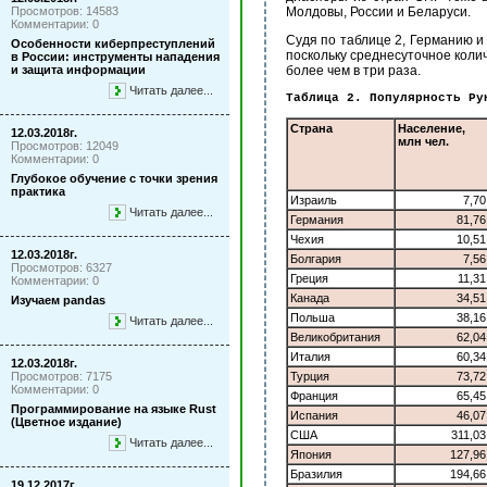
Просмотров: 14583
Молдовы, России и Беларуси.
Комментарии: 0
Судя по таблице 2, Германию и
Особенности киберпреступлений
поскольку среднесуточное колич
в России: инструменты нападения
и защита информации
более чем в три раза.
Читать далее...
Таблица 2. Популярность Ру
Страна
Население,
12.03.2018г.
млн чел.
Просмотров: 12049
Комментарии: 0
Глубокое обучение с точки зрения
практика
Израиль
7,70
Читать далее...
Германия
81,76
Чехия
10,51
12.03.2018г.
Болгария
7,56
Просмотров: 6327
Греция
11,31
Комментарии: 0
Канада
34,51
Изучаем pandas
Польша
38,16
Читать далее...
Великобритания
62,04
Италия
60,34
12.03.2018г.
Просмотров: 7175
Турция
73,72
Комментарии: 0
Франция
65,45
Программирование на языке Rust
Испания
46,07
(Цветное издание)
США
311,03
Читать далее...
Япония
127,96
Бразилия
194,66
19.12.2017г.