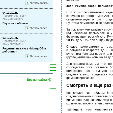
Читать далее...
доля группы среди пользова
При этом относительный индек
04.12.2013г.
Просмотров: 6187
величина которого в мае 2011 
Комментарии: 0
свидетельствует о том, что д
Рунетом, чем остальные полов
Паутина в облаках
Читать далее...
За исключением девушек в груп
год несколько повысился, а 
феминизации российского Рун
03.12.2013г.
50,1% до 51,7% при общей их д
Просмотров: 6552
Комментарии: 1
Следует также заметить, что за
Рецензия на книгу «MongoDB в
и девушек в возрасте до 18 л
действии»
рунетчика (его мы подсчитал
Читать далее...
группе, «взвешенной» на ее дол
Для справки заметим, что, по
сообщество пока остается б
половозрастная структура р
следовательно, среднестат
феминизироваться.
Друзья сайта
Смотреть и еще раз
Как следует из таблицы 5, 
среднесуточного количества пос
браузеров, идентифицируемых 
количество посетителей с мень
Таблица 5. Рост количества