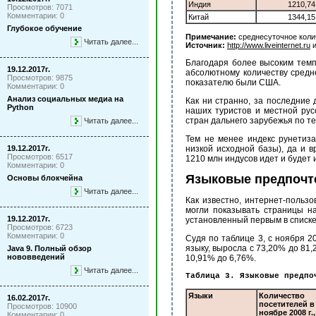
Индия
1210,74
Просмотров: 7071
Комментарии: 0
Китай
1344,15
Глубокое обучение
Примечание:
среднесуточное коли
Читать далее...
Источник:
http://www.liveinternet.ru
и
Благодаря более высоким темп
19.12.2017г.
абсолютному количеству средн
Просмотров: 9875
показателю были США.
Комментарии: 0
Анализ социальных медиа на
Как ни странно, за последние 
Python
наших туристов и местной рус
стран дальнего зарубежья по т
Читать далее...
Тем не менее индекс рунетиз
19.12.2017г.
низкой исходной базы), да и 
Просмотров: 6517
1210 млн индусов идет и будет
Комментарии: 0
Языковые предпочт
Основы блокчейна
Читать далее...
Как известно, интернет-польз
могли показывать страницы на
19.12.2017г.
установленный первым в списк
Просмотров: 6723
Комментарии: 0
Судя по таблице 3, с ноября 2
языку, выросла с 73,20% до 81,
Java 9. Полный обзор
нововведений
10,91% до 6,76%.
Читать далее...
Таблица 3. Языковые предпо
Языки
Количество
16.02.2017г.
посетителей в
Просмотров: 10900
ноябре 2008 г.,
Комментарии: 0