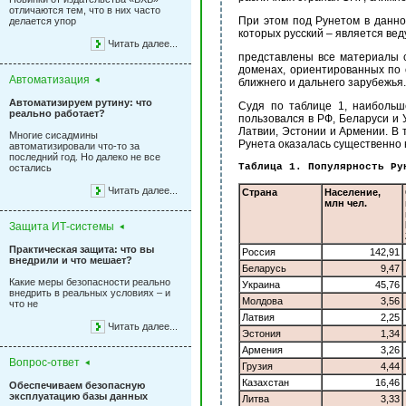
отличаются тем, что в них часто
При этом под Рунетом в данно
делается упор
которых русский – является вед
Читать далее...
представлены все материалы са
доменах, ориентированных по 
Автоматизация
ближнего и дальнего зарубежья.
Автоматизируем рутину: что
Судя по таблице 1, наибольш
реально работает?
пользовался в РФ, Беларуси и
Латвии, Эстонии и Армении. В т
Многие сисадмины
Рунета оказалась существенно 
автоматизировали что-то за
последний год. Но далеко не все
Таблица 1. Популярность Ру
остались
Читать далее...
Страна
Население,
млн чел.
Защита ИТ-системы
Практическая защита: что вы
Россия
142,91
внедрили и что мешает?
Беларусь
9,47
Какие меры безопасности реально
Украина
45,76
внедрить в реальных условиях – и
Молдова
3,56
что не
Латвия
2,25
Читать далее...
Эстония
1,34
Армения
3,26
Вопрос-ответ
Грузия
4,44
Казахстан
16,46
Обеспечиваем безопасную
эксплуатацию базы данных
Литва
3,33