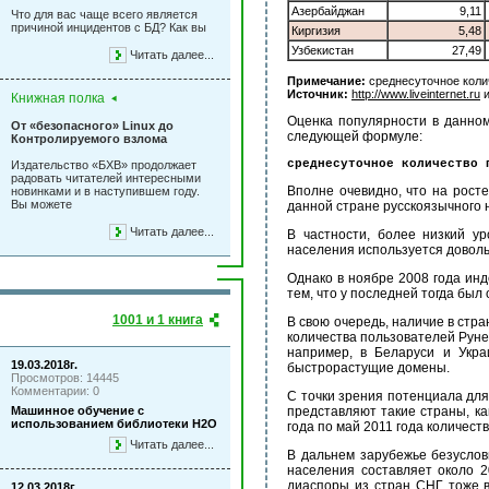
Азербайджан
9,11
Что для вас чаще всего является
причиной инцидентов с БД? Как вы
Киргизия
5,48
Узбекистан
27,49
Читать далее...
Примечание:
среднесуточное коли
Источник:
http://www.liveinternet.ru
и
Книжная полка
Оценка популярности в данном
От «безопасного» Linux до
следующей формуле:
Контролируемого взлома
среднесуточное количество 
Издательство «БХВ» продолжает
радовать читателей интересными
Вполне очевидно, что на рост
новинками и в наступившем году.
Вы можете
данной стране русскоязычного 
Читать далее...
В частности, более низкий ур
населения используется доволь
Однако в ноябре 2008 года инд
тем, что у последней тогда был
1001 и 1 книга
В свою очередь, наличие в стр
количества пользователей Руне
например, в Беларуси и Укра
19.03.2018г.
быстрорастущие домены.
Просмотров: 14445
Комментарии: 0
С точки зрения потенциала дл
Машинное обучение с
представляют такие страны, ка
использованием библиотеки Н2О
года по май 2011 года количест
Читать далее...
В дальнем зарубежье безуслов
населения составляет около 2
диаспоры из стран СНГ тоже в
12.03.2018г.