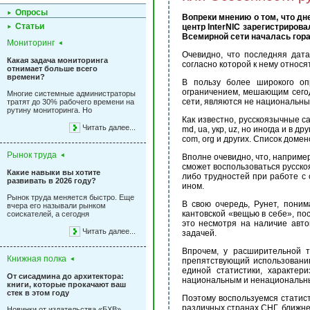
Опросы
Вопреки мнению о том, что дн
Статьи
центр InterNIC зарегистриров
Всемирной сети началась гора
Мониторинг
Очевидно, что последняя дат
Какая задача мониторинга
согласно которой к нему относ
отнимает больше всего
времени?
В пользу более широкого оп
ограничением, мешающим сего
Многие системные администраторы
сети, являются не национальны
тратят до 30% рабочего времени на
рутину мониторинга. Но
Как известно, русскоязычные сай
Читать далее...
md, ua, укр, uz, но иногда и в
com, org и других. Список домено
Рынок труда
Вполне очевидно, что, наприме
сможет воспользоваться русскоя
Какие навыки вы хотите
либо трудностей при работе с 
развивать в 2026 году?
ином.
Рынок труда меняется быстро. Еще
В свою очередь, Рунет, поним
вчера его называли рынком
кантовской «вещью в себе», по
соискателей, а сегодня
это несмотря на наличие авто
Читать далее...
задачей.
Впрочем, у расширительной т
Книжная полка
препятствующий использованию
единой статистики, характер
От сисадмина до архитектора:
национальным и ненациональн
книги, которые прокачают ваш
стек в этом году
Поэтому воспользуемся статис
различных странах СНГ, ближне
Новинки от издательства «БХВ»