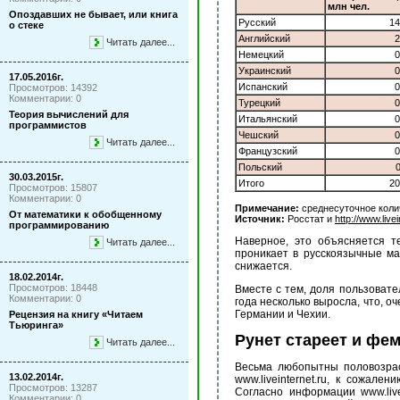
млн чел.
Опоздавших не бывает, или книга
Русский
14
о стеке
Английский
2
Читать далее...
Немецкий
0
Украинский
0
17.05.2016г.
Испанский
0
Просмотров: 14392
Комментарии: 0
Турецкий
0
Теория вычислений для
Итальянский
0
программистов
Чешский
0
Читать далее...
Французский
0
Польский
0
30.03.2015г.
Итого
20
Просмотров: 15807
Комментарии: 0
Примечание:
среднесуточное коли
От математики к обобщенному
Источник:
Росстат и
http://www.livei
программированию
Наверное, это объясняется т
Читать далее...
проникает в русскоязычные ма
снижается.
18.02.2014г.
Просмотров: 18448
Вместе с тем, доля пользовате
Комментарии: 0
года несколько выросла, что, 
Германии и Чехии.
Рецензия на книгу «Читаем
Тьюринга»
Рунет стареет и фе
Читать далее...
Весьма любопытны половозрас
13.02.2014г.
www.liveinternet.ru, к сожале
Просмотров: 13287
Согласно информации www.live
Комментарии: 0