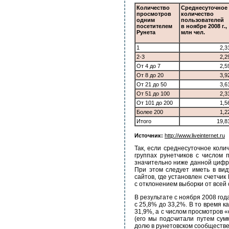
Количество
Среднесуточное
просмотров
количество
одним
пользователей
посетителем
в ноябре 2008 г.,
Рунета
млн чел.
1
2,3
2-3
2,2
От 4 до 7
2,5
От 8 до 20
3,9
От 21 до 50
3,6
От 51 до 100
2,3
От 101 до 200
1,5
Более 200
1,2
Итого
19,8
Источник:
http://www.liveinternet.ru
Так, если среднесуточное коли
группах рунетчиков с числом 
значительно ниже данной цифры
При этом следует иметь в вид
сайтов, где установлен счетчик
с отклонением выборки от всей 
В результате с ноября 2008 год
с 25,8% до 33,2%. В то время к
31,9%, а с числом просмотров 
(его мы подсчитали путем сум
долю в рунетовском сообществе)