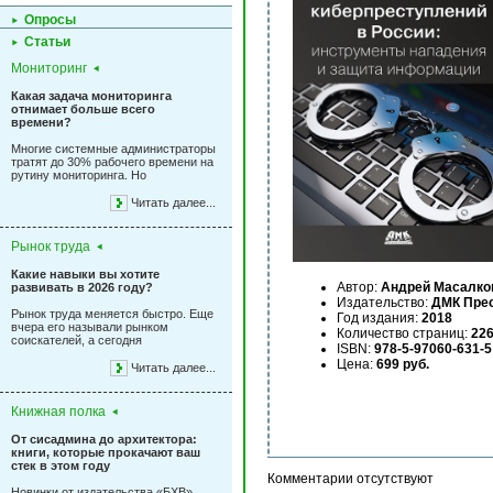
Опросы
Статьи
Мониторинг
Какая задача мониторинга
отнимает больше всего
времени?
Многие системные администраторы
тратят до 30% рабочего времени на
рутину мониторинга. Но
Читать далее...
Рынок труда
Какие навыки вы хотите
Автор:
Андрей Масалко
развивать в 2026 году?
Издательство:
ДМК Пре
Рынок труда меняется быстро. Еще
Год издания:
2018
вчера его называли рынком
Количество страниц:
22
соискателей, а сегодня
ISBN:
978-5-97060-631-5
Цена:
699 руб.
Читать далее...
Книжная полка
От сисадмина до архитектора:
книги, которые прокачают ваш
стек в этом году
Комментарии отсутствуют
Новинки от издательства «БХВ»