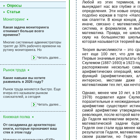
Любой из этих терминов, в
Опросы
вынуждает нас все глубже и г
определения. Эти новые опред
Статьи
подобно коржам в торте «Напо
Мониторинг
как спагетти. В конце концов, 
иначе, связано с математикой
Какая задача мониторинга
система, и формализм, и вы
отнимает больше всего
математика. Правда, не школ
времени?
скуку на большинство школь
которая называется теорией в
Многие системные администраторы
тратят до 30% рабочего времени на
Теория вычислимости – это ср
рутину мониторинга. Но
нет еще 100 лет, что для ма
Читать далее...
Первые значимые результаты 
Скулемом (1887-1693) в 1923 год
распоряжении несколько са
Рынок труда
арифметических операций, мо
функций (арифметических, а
Какие навыки вы хотите
интересно, местами даже 
развивать в 2026 году?
математиками тех лет, как нечт
Рынок труда меняется быстро. Еще
Однако, менее чем 10 лет, в 1
вчера его называли рынком
соискателей, а сегодня
1978) подхватил идеи Скул
поразительные и неожиданные 
Читать далее...
арифметике существуют истин
самой арифметики утвержден
революция, после которой мате
Книжная полка
До Геделя математики верили,
математической задачи буде
От сисадмина до архитектора:
Геделя они стали куда менее к
книги, которые прокачают ваш
результатов Геделя, математик
стек в этом году
своем развитии, но Геделю 
Новинки от издательства «БХВ»