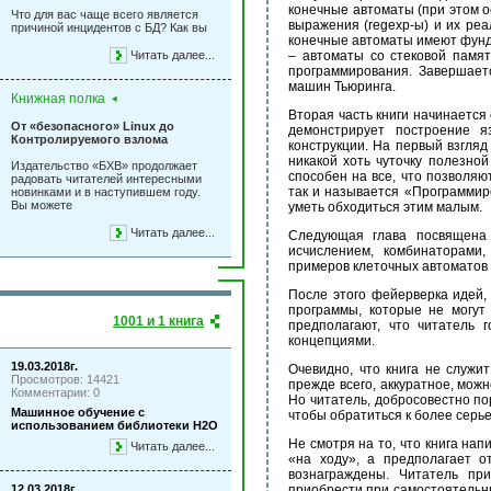
конечные автоматы (при этом 
Что для вас чаще всего является
выражения (regexp-ы) и их реал
причиной инцидентов с БД? Как вы
конечные автоматы имеют фунд
Читать далее...
– автоматы со стековой памят
программирования. Завершает
машин Тьюринга.
Книжная полка
Вторая часть книги начинается
От «безопасного» Linux до
демонстрирует построение я
Контролируемого взлома
конструкции. На первый взгля
никакой хоть чуточку полезно
Издательство «БХВ» продолжает
способен на все, что позволя
радовать читателей интересными
так и называется «Программиро
новинками и в наступившем году.
Вы можете
уметь обходиться этим малым.
Читать далее...
Следующая глава посвящена 
исчислением, комбинаторами,
примеров клеточных автоматов 
После этого фейерверка идей,
программы, которые не могут
1001 и 1 книга
предполагают, что читатель 
концепциями.
19.03.2018г.
Очевидно, что книга не служи
Просмотров: 14421
прежде всего, аккуратное, мож
Комментарии: 0
Но читатель, добросовестно по
Машинное обучение с
чтобы обратиться к более серье
использованием библиотеки Н2О
Не смотря на то, что книга на
Читать далее...
«на ходу», а предполагает о
вознаграждены. Читатель пр
12.03.2018г.
приобрести при самостоятельн