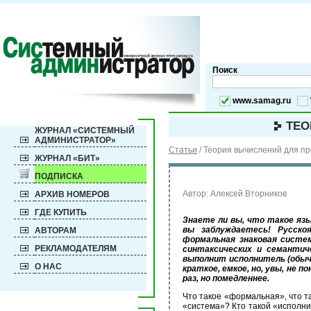
Поиск
www.samag.ru
ТЕО
ЖУРНАЛ «СИСТЕМНЫЙ
АДМИНИСТРАТОР»
Статьи
/
Теория вычислений для п
ЖУРНАЛ «БИТ»
ПОДПИСКА
Автор: Алексей Вторников
АРХИВ НОМЕРОВ
ГДЕ КУПИТЬ
Знаете ли вы, что такое яз
вы заблуждаетесь! Русско
АВТОРАМ
формальная знаковая систем
РЕКЛАМОДАТЕЛЯМ
синтаксических и семантич
выполнит исполнитель (обычн
О НАС
краткое, емкое, но, увы, не
раз, но помедленнее.
Что такое «формальная», что та
«система»? Кто такой «исполни