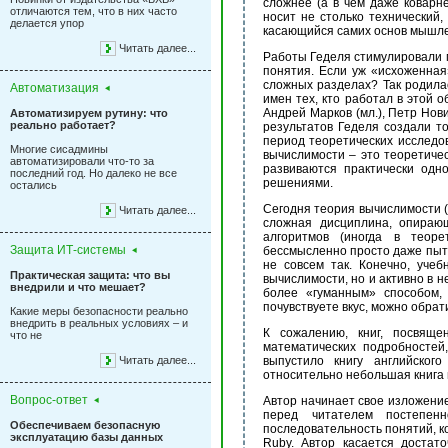
сложнее (а в чем даже коварне
отличаются тем, что в них часто
носит не столько технический,
делается упор
касающийся самих основ мышлен
Читать далее...
Работы Геделя стимулировали 
понятия. Если уж «исхоженная
сложных разделах? Так родила
Автоматизация
имен тех, кто работал в этой 
Андрей Марков (мл.), Петр Нов
Автоматизируем рутину: что
реально работает?
результатов Геделя создали то
период теоретических исследо
Многие сисадмины
вычислимости – это теоретичес
автоматизировали что-то за
развиваются практически одн
последний год. Но далеко не все
решениями.
остались
Сегодня теория вычислимости (
Читать далее...
сложная дисциплина, опираю
алгоритмов (иногда в теоре
Защита ИТ-системы
бессмысленно просто даже пыта
не совсем так. Конечно, уче
Практическая защита: что вы
вычислимости, но и активно в 
внедрили и что мешает?
более «гуманным» способом, 
почувствуете вкус, можно обрат
Какие меры безопасности реально
внедрить в реальных условиях – и
К сожалению, книг, посвящ
что не
математических подробностей
Читать далее...
выпустило книгу английског
относительно небольшая книга 
Вопрос-ответ
Автор начинает свое изложение
перед читателем постепенн
Обеспечиваем безопасную
последовательность понятий, 
эксплуатацию базы данных
Ruby. Автор касается достат