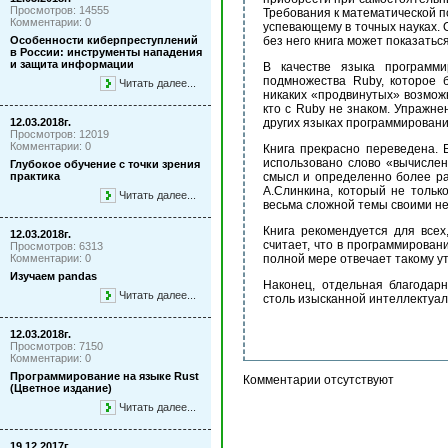
Просмотров: 14555
Требования к математической п
Комментарии: 0
успевающему в точных науках. 
Особенности киберпреступлений
без него книга может показать
в России: инструменты нападения
и защита информации
В качестве языка программ
подмножества Ruby, которое 
Читать далее...
никаких «продвинутых» возмож
кто с Ruby не знаком. Упражн
12.03.2018г.
других языках программировани
Просмотров: 12019
Комментарии: 0
Книга прекрасно переведена. 
использовано слово «вычислен
Глубокое обучение с точки зрения
практика
смысл и определенно более ра
А.Слинкина, который не тольк
Читать далее...
весьма сложной темы своими н
Книга рекомендуется для всех
12.03.2018г.
считает, что в программировани
Просмотров: 6313
Комментарии: 0
полной мере отвечает такому ут
Изучаем pandas
Наконец, отдельная благодар
Читать далее...
столь изысканной интеллектуал
12.03.2018г.
Просмотров: 7150
Комментарии: 0
Программирование на языке Rust
Комментарии отсутствуют
(Цветное издание)
Читать далее...
19.12.2017г.