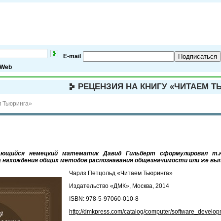
E-mail
Подписаться
Web
РЕЦЕНЗИЯ НА КНИГУ «ЧИТАЕМ Т
м Тьюринга»
ющийся немецкий математик Давид Гильберт сформулировал т.н. 
ма нахождения общих методов распознавания общезначимости или же вы
Чарлз Петцольд «Читаем Тьюринга»
Издательство «ДМК», Москва, 2014
ISBN: 978-5-97060-010-8
http://dmkpress.com/catalog/computer/software_develo