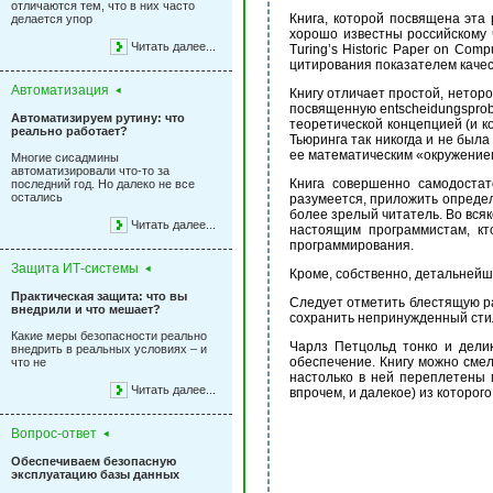
отличаются тем, что в них часто
Книга, которой посвящена эта
делается упор
хорошо известны российскому ч
Читать далее...
Turing’s Historic Paper on Comp
цитирования показателем качес
Автоматизация
Книгу отличает простой, неторо
посвященную entscheidungspro
Автоматизируем рутину: что
теоретической концепцией (и к
реально работает?
Тьюринга так никогда и не была
ее математическим «окружение
Многие сисадмины
автоматизировали что-то за
Книга совершенно самодостат
последний год. Но далеко не все
остались
разумеется, приложить определ
более зрелый читатель. Во вся
Читать далее...
настоящим программистам, кт
программирования.
Защита ИТ-системы
Кроме, собственно, детальнейш
Практическая защита: что вы
Следует отметить блестящую ра
внедрили и что мешает?
сохранить непринужденный стил
Какие меры безопасности реально
Чарлз Петцольд тонко и дели
внедрить в реальных условиях – и
обеспечение. Книгу можно сме
что не
настолько в ней переплетены 
Читать далее...
впрочем, и далекое) из которо
Вопрос-ответ
Обеспечиваем безопасную
эксплуатацию базы данных