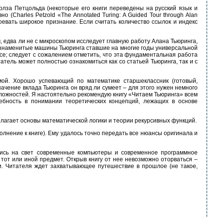
рлза Петцольда (некоторые его книги переведены на русский язык и
(Charles Petzold «The Annotated Turing: A Guided Tour through Alan
 завоевать широкое признание. Если считать количество ссылок и индекс
, едва ли не с микроскопом исследует главную работу Алана Тьюринга,
 знаменитые машины Тьюринга ставшие на многие годы универсальной
ce; следует с сожалением отметить, что эта фундаментальная работа
атель может полностью ознакомиться как со статьей Тьюринга, так и с
ой. Хорошо успевающий по математике старшеклассник (готовый,
ачение вклада Тьюринга он вряд ли сумеет – для этого нужен немного
сложностей. Я настоятельно рекомендую книгу «Читаем Тьюринга» всем
ебность в понимании теоретических концепций, лежащих в основе
злагает основы математической логики и теории рекурсивных функций.
лнение к книге). Ему удалось точно передать все нюансы оригинала и
лись на свет современные компьютеры и современное программное
от или иной предмет. Открыв книгу от нее невозможно оторваться –
и. Читателя ждет захватывающее путешествие в прошлое (не такое,