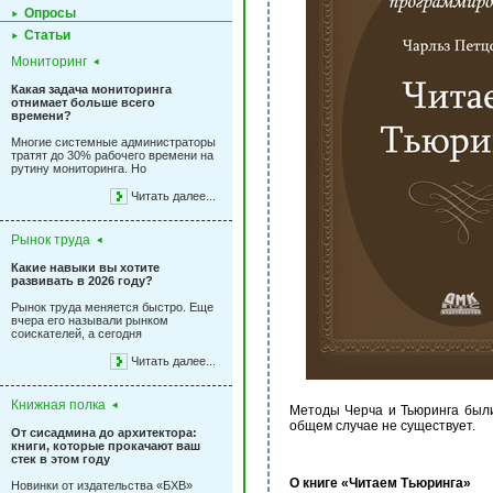
Опросы
Статьи
Мониторинг
Какая задача мониторинга
отнимает больше всего
времени?
Многие системные администраторы
тратят до 30% рабочего времени на
рутину мониторинга. Но
Читать далее...
Рынок труда
Какие навыки вы хотите
развивать в 2026 году?
Рынок труда меняется быстро. Еще
вчера его называли рынком
соискателей, а сегодня
Читать далее...
Книжная полка
Методы Черча и Тьюринга были
общем случае не существует.
От сисадмина до архитектора:
книги, которые прокачают ваш
стек в этом году
О книге «Читаем Тьюринга»
Новинки от издательства «БХВ»