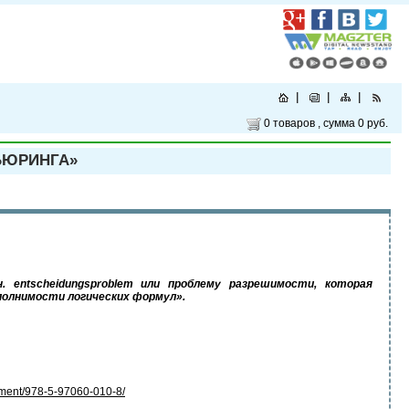
0 товаров
, сумма
0 руб.
ЬЮРИНГА»
entscheidungsproblem или проблему разрешимости, которая
полнимости логических формул».
pment/978-5-97060-010-8/