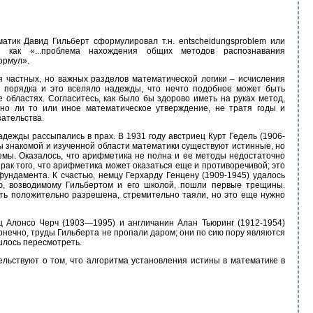
тик Давид Гильберт сформулировал т.н. entscheidungsproblem или
я как «...проблема нахождения общих методов распознавания
ормул».
частных, но важных разделов математической логики – исчисления
о порядка и это вселяло надежды, что нечто подобное может быть
 областях. Согласитесь, как было бы здорово иметь на руках метод,
но ли то или иное математическое утверждение, не тратя годы и
зательства.
надежды рассыпались в прах. В 1931 году австриец Курт Гедель (1906-
 бы знакомой и изученной области математики существуют истинные, но
мы. Оказалось, что арифметика не полна и ее методы недостаточно
ак того, что арифметика может оказаться еще и противоречивой; это
фундамента. К счастью, немцу Герхарду Генцену (1909-1945) удалось
ию, возводимому Гильбертом и его школой, пошли первые трещины.
ыть положительно разрешена, стремительно таяли, но это еще нужно
ц Алонсо Черч (1903—1995) и англичанин Алан Тьюринг (1912-1954)
Конечно, труды Гильберта не пропали даром; они по сию пору являются
шлось пересмотреть.
льствуют о том, что алгоритма установления истины в математике в