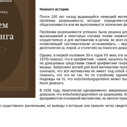
Немного истории
Почти 100 лет назад выдающийся немецкий матема
проблему разрешимости, которая определяетс
общезначимости или же выполнимости логических ф
Проблема разрешимости успешно была решена для 
высказываний и некоторых случаев логики первог
осуществлено и для математики в целом, во всех ее
позволяющий систематически устанавливать – вер
десятилетия (а, порой, и столетия) на поиск его дока
Однако, в первой половине 30-х годов XX века эти 
1978) показал, что в арифметике - самой, казалось
не доказуемые средствами самой арифметики теоре
мощны. Забрезжил жуткий для всей математики призр
означало, что вся математика не имеет под собой 
показать, что это не так. Но по стройному здан
Надежды на то, что entscheidungsproblem может б
было доказать.
В 1936 году, практически одновременно американе
доказали, что entscheidungsproblem не разрешима. 
фундаментом оснований математики, но многое при
 существенно различными, но выводы к которым они пришли четко свидете