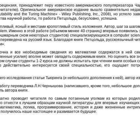
 рецензия, принадлежит перу известного американского популяризатора Ча
итателю). Оригинальное американское издание вышло сравнительно недавно 
utability and the Turing Machine» - Wiley Publishing, Inc., 2008), но успело
тва научной работы, то работа Петцольда, безусловно, успешна.
пливый, ясный и местами кропотливый стиль изложения. Автор, шаг за шагом
blem. Именно в этой работе (объемом менее 40 страниц) впервые появились
ошмарным сном некоторых студентов) специализирующихся в computer scien
 переведена на русский язык. Благодаря книге Петцольда, русскоязычный чит
м».
очна и все необходимые сведения из математики содержатся в ней сам
енные усилия) вполне может овладеть содержимым книги. Но оценить все зн
ком случае студенты 1-2 курса не должны испытать при чтении книги особых 
о действительно интересуется своей специальностью, кто ощущает потр
его исследования статьи Тьюринга (и небольшого дополнения к ней), автор и
боту переводчика Л.Н.Чернышова (написавшего, кроме того, небольшое допо
ь автора книги.
катно проводит читателя по самым потаенным уголкам из которых роди
ло отнести к лучшим образцам научной литературы для впервые изучающих т
математика, логика, программирование, история и даже жизненные интриг
го получилось наше настоящее и развивается будущее.