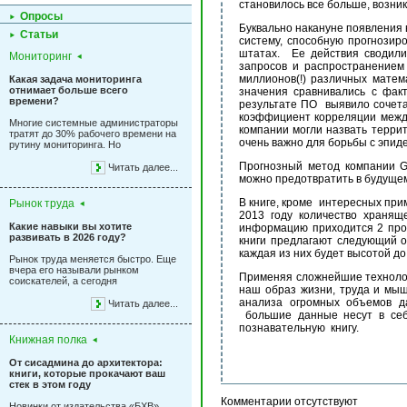
становилось все больше, возн
Опросы
Буквально накануне появления 
Статьи
систему, способную прогнозир
штатах. Ее действия сводили
Мониторинг
запросов и распространением
миллионов(!) различных матем
Какая задача мониторинга
отнимает больше всего
значения сравнивались с фак
времени?
результате ПО выявило сочета
коэффициент корреляции межд
Многие системные администраторы
компании могли назвать террит
тратят до 30% рабочего времени на
очень важно для борьбы с эпид
рутину мониторинга. Но
Прогнозный метод компании Go
Читать далее...
можно предотвратить в будуще
В книге, кроме интересных при
Рынок труда
2013 году количество хранящ
Какие навыки вы хотите
информацию приходится 2 про
развивать в 2026 году?
книги предлагают следующий об
каждая из них будет высотой д
Рынок труда меняется быстро. Еще
вчера его называли рынком
Применяя сложнейшие технолог
соискателей, а сегодня
наш образ жизни, труда и м
анализа огромных объемов д
Читать далее...
большие данные несут в себе
познавательную книгу.
Книжная полка
От сисадмина до архитектора:
книги, которые прокачают ваш
стек в этом году
Комментарии отсутствуют
Новинки от издательства «БХВ»