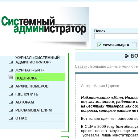
Поиск
www.samag.ru
БО
ЖУРНАЛ «СИСТЕМНЫЙ
АДМИНИСТРАТОР»
Статьи
/
Большие данные меняют 
ЖУРНАЛ «БИТ»
ПОДПИСКА
Автор: Мария Царева
АРХИВ НОМЕРОВ
ГДЕ КУПИТЬ
Издательство «Манн, Иванов
то, как мы живем, работаем 
АВТОРАМ
на десятках примеров, как с
РЕКЛАМОДАТЕЛЯМ
вопросы, которые раньше не
О НАС
Вот только один из примеров в 
В США в 2009 году был обнару
против нового вируса еще не
успевали лишь констатировать