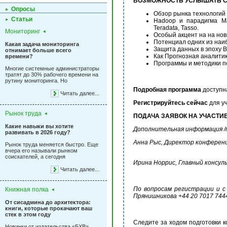
ВОЗМОЖНОСТЬ УСЛЫШАТЬ С
Опросы
Обзор рынка технологий
Статьи
Hadoop и парадигма Ma
Teradata, Tasso.
Мониторинг
Особый акцент на на новы
Потенциал одних из наиб
Какая задача мониторинга
Защита данных в эпоху Bi
отнимает больше всего
Как Прогнозная аналитик
времени?
Программы и методики п
Многие системные администраторы
тратят до 30% рабочего времени на
рутину мониторинга. Но
Подробная программа
доступн
Читать далее...
Регистрируйтесь сейчас
для у
Рынок труда
ПОДАЧА ЗАЯВОК НА УЧАСТИ
Какие навыки вы хотите
Дополнительная информация /п
развивать в 2026 году?
Анна Рыс, Директор конферен
Рынок труда меняется быстро. Еще
вчера его называли рынком
соискателей, а сегодня
Ирина Норрис, Главный консул
Читать далее...
По вопросам регистрации и с
Книжная полка
Прянишникова +44 20 7017 7444
От сисадмина до архитектора:
книги, которые прокачают ваш
стек в этом году
Следите за ходом подготовки
Новинки от издательства «БХВ»