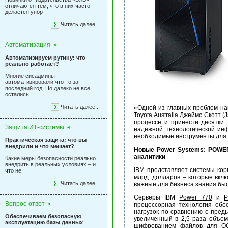
отличаются тем, что в них часто
делается упор
Читать далее...
Автоматизация
Автоматизируем рутину: что
реально работает?
Многие сисадмины
автоматизировали что-то за
последний год. Но далеко не все
остались
Читать далее...
«Одной из главных проблем н
Toyota Australia Джеймс Скотт 
процессе и принести десятки
Защита ИТ-системы
надежной технологической ин
необходимые инструменты для 
Практическая защита: что вы
внедрили и что мешает?
Новые
Power
Systems:
POWER
аналитики
Какие меры безопасности реально
внедрить в реальных условиях – и
IBM представляет
системы кор
что не
млрд. долларов – которые вкл
Читать далее...
важные для бизнеса знания быс
Серверы IBM
Power 770
и
P
Вопрос-ответ
процессорная технология обе
нагрузок по сравнению с пред
Обеспечиваем безопасную
увеличенный в 2,5 раза объем
эксплуатацию базы данных
шифрованием файлов для ОС