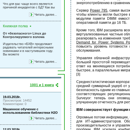
энергопотреблению в сравнени
Что для вас чаще всего является
причиной инцидентов с БД? Как вы
Сервер
Power 795
, самая высо
чтобы клиенты могли быстрее 
Читать далее...
модулям памяти DIMM емкост
оперативной памяти до 16 ТБ.
Книжная полка
Кроме того, IBM расширила во
От «безопасного» Linux до
виртуализованные частные обл
Контролируемого взлома
реагировать на изменения треб
Demand for Power Systems Po
Издательство «БХВ» продолжает
повысить уровень готовности 
радовать читателей интересными
обслуживания.
новинками и в наступившем году.
Вы можете
Управляя облачной инфрастр
Читать далее...
большей простотой перемещать
ответ на меняющиеся потребн
быстрее, а параллельные мигра
[3]
Среднестатистическая корпорати
1001 и 1 книга
средний суммарный ущерб от у
безопасность одним из главны
соответствующих регуляцион
19.03.2018г.
Surveyor: теперь они опове
Просмотров: 14452
улучшенную отчетность для рег
Комментарии: 0
Машинное обучение с
IBM совершенствует функции 
использованием библиотеки Н2О
Огромные потоки информации, 
Читать далее...
для ИТ-администраторов. Об
производительности и управляе
проблем, IBM усилила конфиг
12.03.2018г.