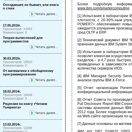
Более подробную информ
Опоздавших не бывает, или книга
www.ibm.com/smartercomputing
.
о стеке
Читать далее...
[1] Испытания в лаборатории 
плотности, с 20-30%-ным улу
POWER7+ обеспечивают повыш
17.05.2016г.
ожидается улучшение производи
Просмотров: 14393
сред OLTP и ERP.
Комментарии: 0
Теория вычислений для
[2] Технический документ IBM 
программистов
хранения данных IBM System Sto
Читать далее...
[3] Испытания в лаборатории IB
позволит клиентам осуществлят
30.03.2015г.
разделов – в 4,7 раза быстрее
Просмотров: 15810
приведенных в зависимости от
Комментарии: 0
количества серверов VIOS.
От математики к обобщенному
программированию
[4] IBM Managed Security Ser
Читать далее...
анализе группы IBM X-Force.
[5] Отчет организации Ponemo
18.02.2014г.
конфиденциальной информации в
Просмотров: 18449
Комментарии: 0
[6] Отчет Совета по производи
Full Disclosure Report IBM Corp
Рецензия на книгу «Читаем
Тьюринга»
системы хранения данных IBM 
2012 года. Более подробную и
Читать далее...
на Web-сайте организации по 
[7] Данные основаны на математ
13.02.2014г.
Просмотров: 13288
IBM,
AIX,
DB2,
DS8870,
GPFS
Комментарии: 0