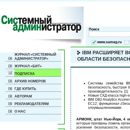
Поиск
www.samag.ru
IBM РАСШИРЯЕТ В
ЖУРНАЛ «СИСТЕМНЫЙ
ОБЛАСТИ БЕЗОПАСН
АДМИНИСТРАТОР»
ЖУРНАЛ «БИТ»
ПОДПИСКА
АРХИВ НОМЕРОВ
Системы семейства I
безопасность, быстрая 
ГДЕ КУПИТЬ
производительность. [1]
Новые СХД класса high-e
АВТОРАМ
IBM DB2 Analytics Accel
EC12; функционал zSecu
РЕКЛАМОДАТЕЛЯМ
злоумышленниками.
О НАС
АРМОНК, штат Нью-Йорк, 4 о
которые призваны помочь орган
усиления безопасности, испо