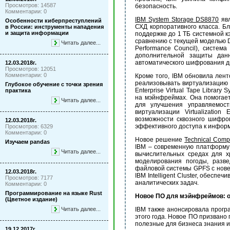
Просмотров: 14587
безопасность.
Комментарии: 0
IBM System Storage DS8870
явл
Особенности киберпреступлений
СХД корпоративного класса. 
в России: инструменты нападения
и защита информации
поддержке до 1 ТБ системной 
сравнению с текущей моделью D
Читать далее...
Performance Council), систем
дополнительной защиты дан
автоматического шифрования д
12.03.2018г.
Просмотров: 12051
Комментарии: 0
Кроме того, IBM обновила лен
реализовывать виртуализацию 
Глубокое обучение с точки зрения
Enterprise Virtual Tape Librar
практика
на мэйнфреймах. Она помогае
Читать далее...
для улучшения управляемос
виртуализации Virtualizatio
возможности сквозного шифро
12.03.2018г.
эффективного доступа к информ
Просмотров: 6329
Комментарии: 0
Новое решение
Technical Compu
Изучаем pandas
IBM – современную платформу 
Читать далее...
вычислительных средах для х
моделирования погоды, разве
файловой системы GPFS с нове
12.03.2018г.
IBM Intelligent Cluster, обес
Просмотров: 7177
аналитических задач.
Комментарии: 0
Программирование на языке Rust
Новое ПО для мэйнфреймов: о
(Цветное издание)
Читать далее...
IBM также анонсировала прог
этого года. Новое ПО призвано
полезные для бизнеса знания и
19.12.2017г.