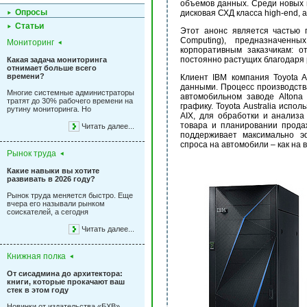
объемов данных. Среди новых 
Опросы
дисковая СХД класса high-end,
Статьи
Этот анонс является частью 
Computing), предназначенн
Мониторинг
корпоративным заказчикам: о
постоянно растущих благодаря
Какая задача мониторинга
отнимает больше всего
времени?
Клиент IBM компания Toyota 
данными. Процесс производств
Многие системные администраторы
автомобильном заводе Altona
тратят до 30% рабочего времени на
графику. Toyota Australia исп
рутину мониторинга. Но
AIX, для обработки и анализа
товара и планировании продаж
Читать далее...
поддерживает максимально э
спроса на автомобили – как на 
Рынок труда
Какие навыки вы хотите
развивать в 2026 году?
Рынок труда меняется быстро. Еще
вчера его называли рынком
соискателей, а сегодня
Читать далее...
Книжная полка
От сисадмина до архитектора:
книги, которые прокачают ваш
стек в этом году
Новинки от издательства «БХВ»