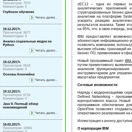
Просмотров: 7074
zEC12 – одна из первых си
Комментарии: 0
аналитических приложений 
Глубокое обучение
структурированные бизнес-дан
аналитики на платформе Syst
Читать далее...
ускорить реакцию аналитич
результатов анализа. Также э
на 95%, что, в свою очередь, з
19.12.2017г.
Просмотров: 9877
Комментарии: 0
IBM предоставляет возможнос
абонентскую информационно-
Анализ социальных медиа на
позволить компаниям, использу
Python
высокие объемы транзакций их к
Читать далее...
бизнес ПО, применяемое в сфер
Новый программный пакет
IBM 
19.12.2017г.
путем превентивного выявлени
Просмотров: 6518
анализом функционирования 
Комментарии: 0
инструментарием для управле
Основы блокчейна
масштабах предприятия.
Читать далее...
Сетевые возможности
19.12.2017г.
Наряду с модернизациями серв
Просмотров: 6724
Defined Networking – програ
Комментарии: 0
корпоративного класса. Новый
Java 9. Полный обзор
программное обеспечение для
нововведений
OpenFlow позволяет создават
Читать далее...
оперативного реагирования на 
Иллюстрация к анонсу доступна
16.02.2017г.
Просмотров: 10902
О корпорации
IBM
Комментарии: 0