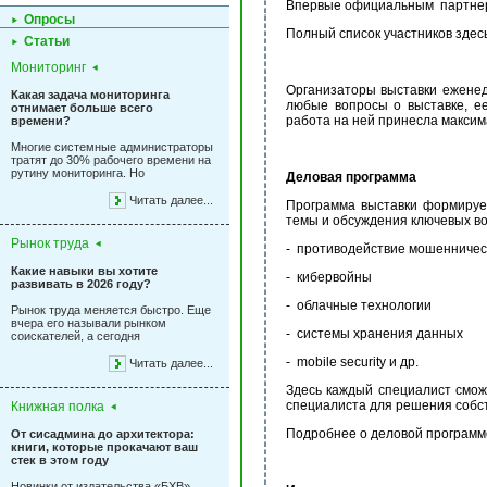
Впервые официальным партнеро
Опросы
Полный список участников здес
Статьи
Мониторинг
Организаторы выставки еженед
Какая задача мониторинга
любые вопросы о выставке, ее
отнимает больше всего
работа на ней принесла максим
времени?
Многие системные администраторы
тратят до 30% рабочего времени на
рутину мониторинга. Но
Деловая программа
Читать далее...
Программа выставки формирует
темы и обсуждения ключевых во
Рынок труда
- противодействие мошенничес
Какие навыки вы хотите
- кибервойны
развивать в 2026 году?
- облачные технологии
Рынок труда меняется быстро. Еще
вчера его называли рынком
- системы хранения данных
соискателей, а сегодня
- mobile security и др.
Читать далее...
Здесь каждый специалист смож
специалиста для решения собс
Книжная полка
Подробнее о деловой програм
От сисадмина до архитектора:
книги, которые прокачают ваш
стек в этом году
Новинки от издательства «БХВ»