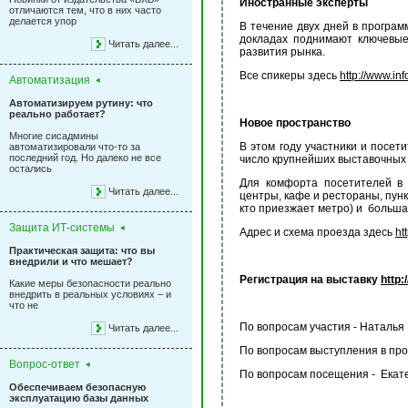
Иностранные эксперты
отличаются тем, что в них часто
делается упор
В течение двух дней в програм
докладах поднимают ключевые
Читать далее...
развития рынка.
Все спикеры здесь
http://www.inf
Автоматизация
Автоматизируем рутину: что
реально работает?
Новое пространство
Многие сисадмины
В этом году участники и посети
автоматизировали что-то за
последний год. Но далеко не все
число крупнейших выставочных
остались
Для комфорта посетителей в 
Читать далее...
центры, кафе и рестораны, пунк
кто приезжает метро) и большая
Защита ИТ-системы
Адрес и схема проезда здесь
ht
Практическая защита: что вы
внедрили и что мешает?
Регистрация на выставку
http:
Какие меры безопасности реально
внедрить в реальных условиях – и
что не
По вопросам участия - Наталья 
Читать далее...
По вопросам выступления в про
Вопрос-ответ
По вопросам посещения - Екат
Обеспечиваем безопасную
эксплуатацию базы данных