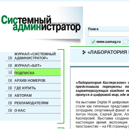
Поиск
www.samag.ru
«ЛАБОРАТОРИЯ 
ЖУРНАЛ «СИСТЕМНЫЙ
АДМИНИСТРАТОР»
ЖУРНАЛ «БИТ»
ПОДПИСКА
АРХИВ НОМЕРОВ
«Лаборатория Касперского» о
представила портреты по
ГДЕ КУПИТЬ
характеризующих каждого г
пропуск в цифровой мир, где 
АВТОРАМ
На выставке Digital Я цифрова
РЕКЛАМОДАТЕЛЯМ
стали как типичные представи
сотрудник, спортивный фанат и
О НАС
Антон Носик, Сергей Доля, Ал
Касперский. Выставка создан
настоящее время экспозиция
пространство – на FB страницу