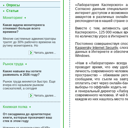
«Лаборатория Касперского» а
Опросы
Согласно данным специальног
Статьи
интернет-доступом и возможно
аккаунтов в различных онлайн
Мониторинг
респондентов в нашей стране с
Какая задача мониторинга
Вместе с тем, активность ци
отнимает больше всего
времени?
Касперского», 125 000 новых в
по количеству угроз в Интернет
Многие системные администраторы
тратят до 30% рабочего времени на
Постоянно совершенствуя спос
рутину мониторинга. Но
Kaspersky Internet Security
, сло
данных в Интернете и обеспече
Читать далее...
Windows.
«Нам в «Лаборатории» всегда 
Рынок труда
проводит время, что ему удоб
личность современного человек
Какие навыки вы хотите
развивать в 2026 году?
пространство – обживаем уют
сообщаем, что съели на завтр
Рынок труда меняется быстро. Еще
оплатить счет через онлайн-бан
вчера его называли рынком
выборы-то оффлайн ходить не з
соискателей, а сегодня
и генеральный директор «Лабо
современного человека. И чей 
Читать далее...
каждом из них нашлось место пе
Книжная полка
От сисадмина до архитектора:
книги, которые прокачают ваш
стек в этом году
Новинки от издательства «БХВ»