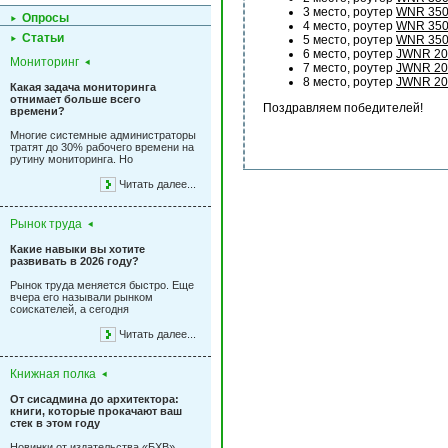
3 место, роутер
WNR 35
Опросы
4 место, роутер
WNR 35
Статьи
5 место, роутер
WNR 35
6 место, роутер
JWNR 20
Мониторинг
7 место, роутер
JWNR 20
8 место, роутер
JWNR 20
Какая задача мониторинга
отнимает больше всего
Поздравляем победителей!
времени?
Многие системные администраторы
тратят до 30% рабочего времени на
рутину мониторинга. Но
Читать далее...
Рынок труда
Какие навыки вы хотите
развивать в 2026 году?
Рынок труда меняется быстро. Еще
вчера его называли рынком
соискателей, а сегодня
Читать далее...
Книжная полка
От сисадмина до архитектора:
книги, которые прокачают ваш
стек в этом году
Новинки от издательства «БХВ»