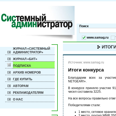
Поиск
www.samag.ru
ИТОГИ
ЖУРНАЛ «СИСТЕМНЫЙ
АДМИНИСТРАТОР»
ЖУРНАЛ «БИТ»
Источник: www.samag.ru
ПОДПИСКА
Итоги конкурса
АРХИВ НОМЕРОВ
Благодарим всех за учас
ГДЕ КУПИТЬ
NETGEAR!».
АВТОРАМ
В конкурсе приняло участие 9
чисел составила 3225.
РЕКЛАМОДАТЕЛЯМ
На все вопросы правильно отве
О НАС
Победителями стали:
1 место, сетевое храни
2 место, роутер
WNR 35