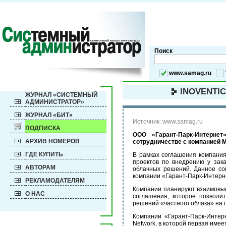
Поиск
www.samag.ru
INOVENTI
ЖУРНАЛ «СИСТЕМНЫЙ
АДМИНИСТРАТОР»
ЖУРНАЛ «БИТ»
Источник: www.samag.ru
ПОДПИСКА
ООО «Гарант-Парк-Интерне
АРХИВ НОМЕРОВ
сотрудничестве с компанией M
ГДЕ КУПИТЬ
В рамках соглашения компания
проектов по внедрению у зака
АВТОРАМ
облачных решений. Данное со
компании «Гарант-Парк-Интерн
РЕКЛАМОДАТЕЛЯМ
Компании планируют взаимовыг
О НАС
соглашения, которое позволи
решений «частного облака» на п
Компании «Гарант-Парк-Интерн
Network, в которой первая име