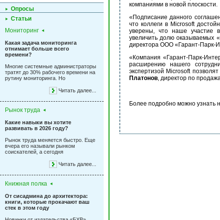
компаниями в новой плоскости.
Опросы
«Подписание данного соглашен
Статьи
что коллеги в Microsoft дост
Мониторинг
уверены, что наше участие в
увеличить долю оказываемых «о
Какая задача мониторинга
директора ООО «Гарант-Парк-
отнимает больше всего
времени?
«Компания «Гарант-Парк-Интер
расширению нашего сотрудни
Многие системные администраторы
экспертизой Microsoft позволя
тратят до 30% рабочего времени на
Платонов
, директор по продаж
рутину мониторинга. Но
Читать далее...
Более подробно можно узнать на 
Рынок труда
Какие навыки вы хотите
развивать в 2026 году?
Рынок труда меняется быстро. Еще
вчера его называли рынком
соискателей, а сегодня
Читать далее...
Книжная полка
От сисадмина до архитектора:
книги, которые прокачают ваш
стек в этом году
Новинки от издательства «БХВ»