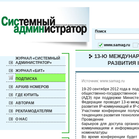
Поиск
www.samag.ru
13-Ю МЕЖДУНАР
ЖУРНАЛ «СИСТЕМНЫЙ
РАЗВИТИЯ 
АДМИНИСТРАТОР»
ЖУРНАЛ «БИТ»
ПОДПИСКА
Источник: www.samag.ru
АРХИВ НОМЕРОВ
19-20 сентября 2012 года в п
общественно-государственное
ГДЕ КУПИТЬ
(АДЭ) при поддержке Министе
Федерации проводит 13-ю меж
АВТОРАМ
развития IP-коммуникаций и IP-
Участники конференции получ
РЕКЛАМОДАТЕЛЯМ
тенденциях развития технологи
О НАС
Проведение
барьеров для доступа органи
коммуникациям и информацио
номенклатуры
Во время конференции будет 