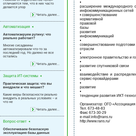
•
отличаются тем, что в них часто
расширение международного с
делается упор
инфокоммуникационных сетей
Читать далее...
• совершенствование
нормативной
правовой
Автоматизация
базы
развития
Автоматизируем рутину: что
инфокоммуникаций
реально работает?
•
совершенствование подготовки
Многие сисадмины
отрасли
автоматизировали что-то за
последний год. Но далеко не все
•
остались
электронное правительство и г
•
Читать далее...
развитие спутниковой связи
•
взаимодействие и распределе
Защита ИТ-системы
сервис-провайдерами
•
Практическая защита: что вы
развитие
внедрили и что мешает?
•
Какие меры безопасности реально
тенденции развития ИКТ-техно
внедрить в реальных условиях – и
что не
Организатор: ОГО «Ассоциация
Тел. 673-48-83
Читать далее...
Факс 673-30-29
e-mail:info@rans.ru
http://www.rans.ru/
Вопрос-ответ
Обеспечиваем безопасную
эксплуатацию базы данных