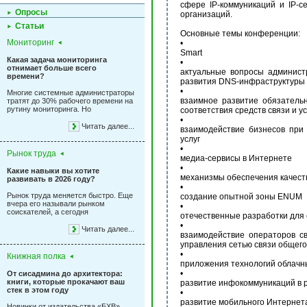
сфере IP-коммуникаций и IP-
Опросы
организаций.
Статьи
Основные темы конференции:
Мониторинг
•
Smart
Какая задача мониторинга
•
отнимает больше всего
актуальные вопросы админист
времени?
развития DNS-инфраструктуры
•
Многие системные администраторы
взаимное развитие обязатель
тратят до 30% рабочего времени на
рутину мониторинга. Но
соответствия средств связи и ус
•
Читать далее...
взаимодействие бизнесов пр
услуг
•
Рынок труда
медиа-сервисы в Интернете
•
Какие навыки вы хотите
механизмы обеспечения качеств
развивать в 2026 году?
•
Рынок труда меняется быстро. Еще
создание опытной зоны ENUM
вчера его называли рынком
•
соискателей, а сегодня
отечественные разработки для
•
Читать далее...
взаимодействие операторов с
управления сетью связи общег
•
Книжная полка
приложения технологий облачн
•
От сисадмина до архитектора:
книги, которые прокачают ваш
развитие инфокоммуникаций в 
стек в этом году
•
развитие мобильного Интернет
Новинки от издательства «БХВ»