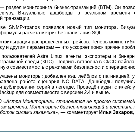
— раздел мониторинга бизнес-транзакций (BTM). Он позв
ектуру. Визуальные дашборды в реальном времени о
й транзакции.
ове SNMP-трапов появился новый тип монитора. Визуал
 формулы расчёта метрик без написания SQL.
фильтрации распределённых трейсов. Теперь можно гибко
усу и другим параметрам — что ускоряет поиск причин про
пользователей Astra Linux: агенты, экспортёры и бина
граммной среды (ЗПС). Подпись встроена в CI/CD-пайпла
лную совместимость с режимами безопасности операционно
лучшены мониторы: добавлен кэш лейблов с пагинацией, у
правлена работа сценария NO DATA. Дашборды получили
я дублирования серий в легенде. Проведён аудит стилей:
ackup для совместимости с версией 2.4 и выше.
.0 «Астра Мониторинг» становится не просто системой
ьном времени. Мониторинг бизнес-транзакций и алерти
боток силами заказчика
», — комментирует
Илья Захаров