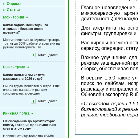
Опросы
Главное нововведение 
Статьи
микросервисную архит
Мониторинг
длительность) для каждо
Какая задача мониторинга
Для алертинга на осн
отнимает больше всего
времени?
фильтры, группировки и
Многие системные администраторы
Расширены возможности 
тратят до 30% рабочего времени на
рутину мониторинга. Но
сервису, операции, стат
Читать далее...
Важное улучшение для 
режиме защищённой про
Рынок труда
сборке, обеспечивая по
Какие навыки вы хотите
В версии 1.5.0 также у
развивать в 2026 году?
поиск по лейблам, ис
Рынок труда меняется быстро. Еще
раскладку и исправлени
вчера его называли рынком
соискателей, а сегодня
Обновлён экспортёр RuB
Читать далее...
«
С выходом версии 1.5
бизнес-логикой в реал
Книжная полка
раньше требовали дора
От сисадмина до архитектора:
книги, которые прокачают ваш
стек в этом году
Новинки от издательства «БХВ»