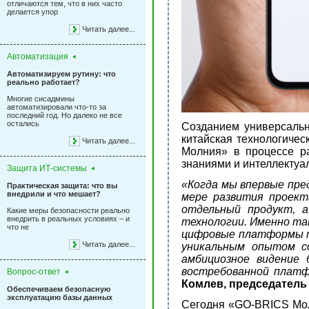
отличаются тем, что в них часто
делается упор
Читать далее...
Автоматизация
Автоматизируем рутину: что
реально работает?
Многие сисадмины
автоматизировали что-то за
последний год. Но далеко не все
остались
Созданием универсаль
китайская технологичес
Читать далее...
Молния» в процессе р
знаниями и интеллектуа
Защита ИТ-системы
«Когда мы впервые пре
Практическая защита: что вы
внедрили и что мешает?
мере развития проект
отдельный продукт, 
Какие меры безопасности реально
внедрить в реальных условиях – и
технологии. Именно та
что не
цифровые платформы т
Читать далее...
уникальным опытом с
амбициозное видение
востребованной платф
Вопрос-ответ
Комлев, председатель
Обеспечиваем безопасную
эксплуатацию базы данных
Сегодня «GО-BRICS Мол