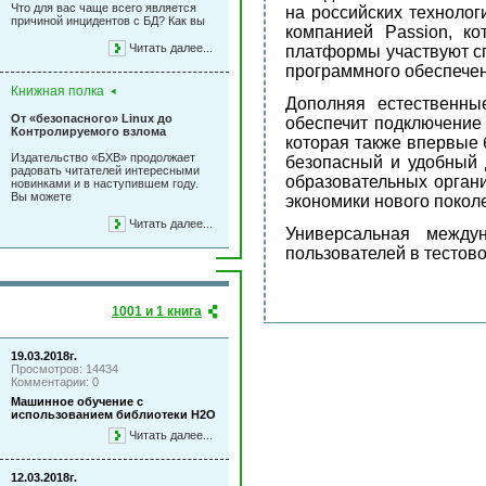
Что для вас чаще всего является
на российских технолог
причиной инцидентов с БД? Как вы
компанией Passion, к
Читать далее...
платформы участвуют с
программного обеспече
Книжная полка
Дополняя естественн
От «безопасного» Linux до
обеспечит подключение
Контролируемого взлома
которая также впервые
Издательство «БХВ» продолжает
безопасный и удобный 
радовать читателей интересными
образовательных органи
новинками и в наступившем году.
Вы можете
экономики нового покол
Читать далее...
Универсальная между
пользователей в тестов
1001 и 1 книга
19.03.2018г.
Просмотров: 14434
Комментарии: 0
Машинное обучение с
использованием библиотеки Н2О
Читать далее...
12.03.2018г.