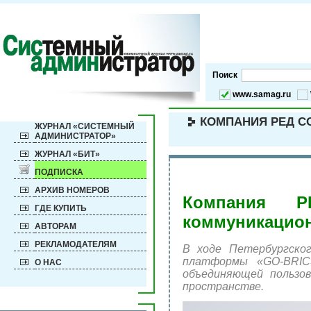
Поиск
www.samag.ru
КОМПАНИЯ РЕД С
ЖУРНАЛ «СИСТЕМНЫЙ
АДМИНИСТРАТОР»
ЖУРНАЛ «БИТ»
ПОДПИСКА
АРХИВ НОМЕРОВ
Компания Р
ГДЕ КУПИТЬ
коммуникацио
АВТОРАМ
РЕКЛАМОДАТЕЛЯМ
В ходе Петербургско
платформы «GO-BRICS
О НАС
объединяющей пользов
пространстве.