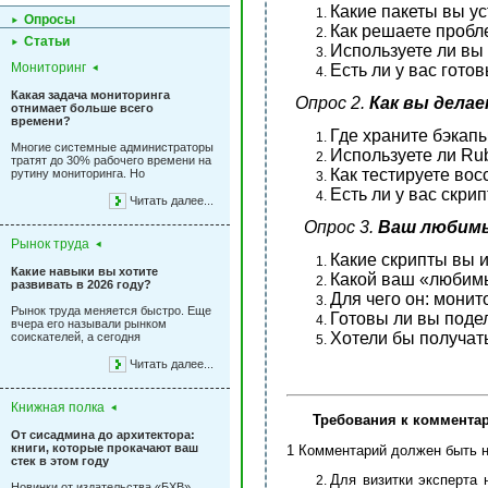
Какие пакеты вы ус
Опросы
Как решаете пробле
Статьи
Используете ли вы F
Мониторинг
Есть ли у вас гото
Какая задача мониторинга
Опрос 2.
Как вы делае
отнимает больше всего
времени?
Где храните бэкапы
Многие системные администраторы
Используете ли Rub
тратят до 30% рабочего времени на
Как тестируете вос
рутину мониторинга. Но
Есть ли у вас скри
Читать далее...
Опрос 3.
Ваш любим
Рынок труда
Какие скрипты вы 
Какие навыки вы хотите
Какой ваш «любимы
развивать в 2026 году?
Для чего он: монит
Рынок труда меняется быстро. Еще
Готовы ли вы поде
вчера его называли рынком
Хотели бы получат
соискателей, а сегодня
Читать далее...
Книжная полка
Требования к коммента
От сисадмина до архитектора:
книги, которые прокачают ваш
1 Комментарий должен быть н
стек в этом году
Для визитки эксперта
Новинки от издательства «БХВ»