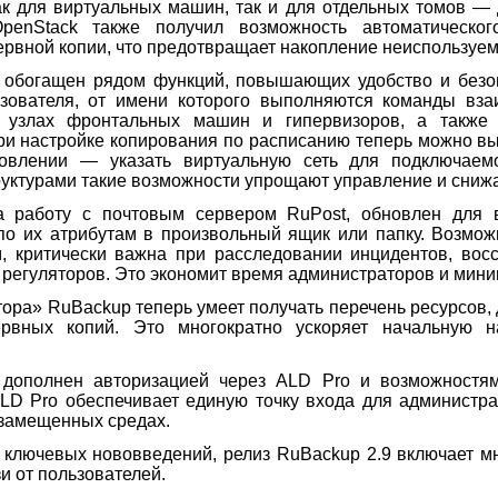
к для виртуальных машин, так и для отдельных томов —
penStack также получил возможность автоматическог
ервной копии, что предотвращает накопление неиспользуем
обогащен рядом функций, повышающих удобство и безоп
зователя, от имени которого выполняются команды вза
 узлах фронтальных машин и гипервизоров, а также 
и настройке копирования по расписанию теперь можно выб
овлении — указать виртуальную сеть для подключае
уктурами такие возможности упрощают управление и снижа
а работу с почтовым сервером RuPost, обновлен для в
по их атрибутам в произвольный ящик или папку. Возмож
, критически важна при расследовании инцидентов, вос
регуляторов. Это экономит время администраторов и мини
ра» RuBackup теперь умеет получать перечень ресурсов, д
ервных копий. Это многократно ускоряет начальную 
 дополнен авторизацией через ALD Pro и возможност
LD Pro обеспечивает единую точку входа для администр
озамещенных средах.
ключевых нововведений, релиз RuBackup 2.9 включает м
и от пользователей.