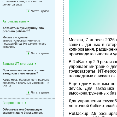
отличаются тем, что в них часто
делается упор
Читать далее...
Автоматизация
Автоматизируем рутину: что
реально работает?
Многие сисадмины
Москва, 7 апреля 2026
автоматизировали что-то за
последний год. Но далеко не все
защиты данных в гетер
остались
копирования, расширен
Читать далее...
производительности и у
В RuBackup 2.9 реализо
Защита ИТ-системы
упрощает миграцию для
Практическая защита: что вы
трудозатраты ИТ-перс
внедрили и что мешает?
площадками снижает окн
Какие меры безопасности реально
внедрить в реальных условиях – и
Еще одним важным ново
что не
device. Для заказчик
Читать далее...
высоконагруженных баз 
Для управления служеб
Вопрос-ответ
ленточной библиотекой 
Обеспечиваем безопасную
эксплуатацию базы данных
RuBackup 2.9 расширя