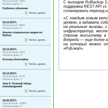
Просмотров: 7059
С выходом RuBackup 2.9
Комментарии: 0
поддержка REST API v1 
Глубокое обучение
спланировать переход н
Читать далее...
«
С каждым новым рели
уровню, а задавать со
19.12.2017г.
Просмотров: 9862
на реальные вызовы, 
Комментарии: 0
инфраструктур, жестк
Анализ социальных медиа на
строим экосистему, в
Python
Впереди — еще более а
Читать далее...
на который можно оп
«РуБэкап».
19.12.2017г.
Просмотров: 6503
Комментарии: 0
Основы блокчейна
Читать далее...
19.12.2017г.
Просмотров: 6715
Комментарии: 0
Java 9. Полный обзор
нововведений
Читать далее...
16.02.2017г.
Просмотров: 10883
Комментарии: 0