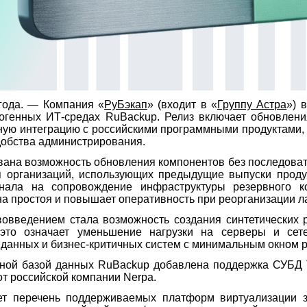
 года. — Компания «
РуБэкап
» (входит в «
Группу Астра
») 
огенных ИТ-средах RuBackup. Релиз включает обновлен
ную интеграцию с российскими программными продуктами,
добства администрирования.
вана возможность обновления компонентов без последоват
 организаций, использующих предыдущие выпуски проду
онала на сопровождение инфраструктуры резервного 
а простоя и повышает оперативность при реорганизации л
введением стала возможность создания синтетических р
а это означает уменьшение нагрузки на серверы и сет
данных и бизнес-критичных систем с минимальным окном р
ной базой данных RuBackup добавлена поддержка СУБД Ta
от российской компании Nerpa.
ет перечень поддерживаемых платформ виртуализации з