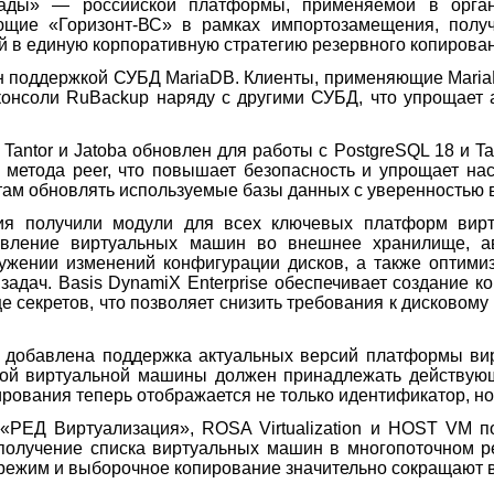
ды» — российской платформы, применяемой в органа
ующие «Горизонт-ВС» в рамках импортозамещения, полу
 в единую корпоративную стратегию резервного копирова
 поддержкой СУБД MariaDB. Клиенты, применяющие MariaD
 консоли RuBackup наряду с другими СУБД, что упрощает
Tantor и Jatoba обновлен для работы с PostgreSQL 18 и Ta
 метода peer, что повышает безопасность и упрощает на
там обновлять используемые базы данных с уверенностью 
ия получили модули для всех ключевых платформ вирту
овление виртуальных машин во внешнее хранилище, а
ужении изменений конфигурации дисков, а также оптим
адач. Basis DynamiX Enterprise обеспечивает создание к
 секретов, что позволяет снизить требования к дисковому
добавлена поддержка актуальных версий платформы вирт
ой виртуальной машины должен принадлежать действующ
ирования теперь отображается не только идентификатор, н
t, «РЕД Виртуализация», ROSA Virtualization и HOST VM 
получение списка виртуальных машин в многопоточном ре
режим и выборочное копирование значительно сокращают 