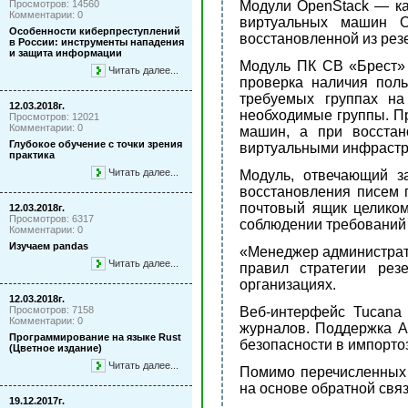
Просмотров: 14560
Модули OpenStack — ка
Комментарии: 0
виртуальных машин O
Особенности киберпреступлений
восстановленной из рез
в России: инструменты нападения
и защита информации
Модуль ПК СВ «Брест» 
Читать далее...
проверка наличия поль
требуемых группах на
12.03.2018г.
необходимые группы. Пр
Просмотров: 12021
Комментарии: 0
машин, а при восстан
Глубокое обучение с точки зрения
виртуальными инфрастр
практика
Читать далее...
Модуль, отвечающий з
восстановления писем 
почтовый ящик целиком
12.03.2018г.
Просмотров: 6317
соблюдении требований 
Комментарии: 0
Изучаем pandas
«Менеджер администрато
Читать далее...
правил стратегии рез
организациях.
12.03.2018г.
Просмотров: 7158
Веб-интерфейс Tucana
Комментарии: 0
журналов. Поддержка A
Программирование на языке Rust
безопасности в импорт
(Цветное издание)
Читать далее...
Помимо перечисленных 
на основе обратной связ
19.12.2017г.