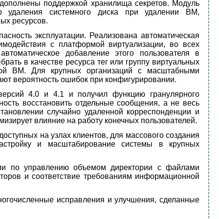
 дополнены поддержкой хранилища секретов. Модуль
о удаления системного диска при удалении ВМ,
ых ресурсов.
асность эксплуатации. Реализована автоматическая
имодействия с платформой виртуализации, во всех
автоматическое добавление этого пользователя в
рать в качестве ресурса тег или группу виртуальных
мой ВМ. Для крупных организаций с масштабными
ют вероятность ошибок при конфигурировании.
ерсий 4.0 и 4.1 и получил функцию гранулярного
ность восстановить отдельные сообщения, а не весь
становлении случайно удаленной корреспонденции и
мизирует влияние на работу конечных пользователей.
оступных на узлах клиентов, для массового создания
настройку и масштабирование системы в крупных
ями по управлению объемом директории с файлами
аторов и соответствие требованиям информационной
ногочисленные исправления и улучшения, сделанные