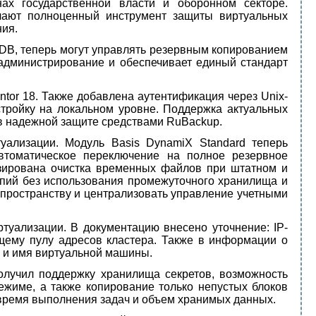
х государственной власти и оборонном секторе.
чают полноценный инструмент защиты виртуальных
ния.
B, теперь могут управлять резервным копированием
 администрирование и обеспечивает единый стандарт
ntor 18. Также добавлена аутентификация через Unix-
стройку на локальном уровне. Поддержка актуальных
в надежной защите средствами RuBackup.
ализации. Модуль Basis DynamiX Standard теперь
втоматическое переключение на полное резервное
изирована очистка временных файлов при штатном и
опий без использования промежуточного хранилища и
 пространству и централизовать управление учетными
уализации. В документацию внесено уточнение: IP-
ему пулу адресов кластера. Также в информации о
о и имя виртуальной машины.
получил поддержку хранилища секретов, возможность
жиме, а также копирование только непустых блоков
время выполнения задач и объем хранимых данных.