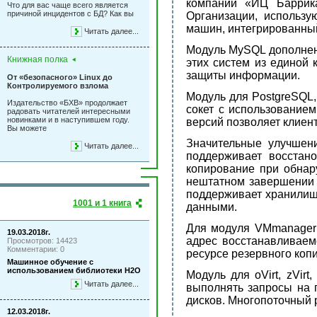
компании «ИЦ Баррика
Что для вас чаще всего является
причиной инцидентов с БД? Как вы
Организации, использ
машин, интегрированный
Читать далее...
Модуль MySQL дополнен
Книжная полка
этих систем из единой
защиты информации.
От «безопасного» Linux до
Контролируемого взлома
Модуль для PostgreSQL, 
Издательство «БХВ» продолжает
сокет с использованием
радовать читателей интересными
новинками и в наступившем году.
версий позволяет клиен
Вы можете
Значительные улучшен
Читать далее...
поддерживает восстан
копирование при обнар
нештатном завершении з
поддерживает хранилище
1001 и 1 книга
данными.
Для модуля VMmanager 
19.03.2018г.
адрес восстанавливаем
Просмотров: 14423
Комментарии: 0
ресурсе резервного коп
Машинное обучение с
использованием библиотеки Н2О
Модуль для oVirt, zVir
Читать далее...
выполнять запросы на 
дисков. Многопоточный 
12.03.2018г.