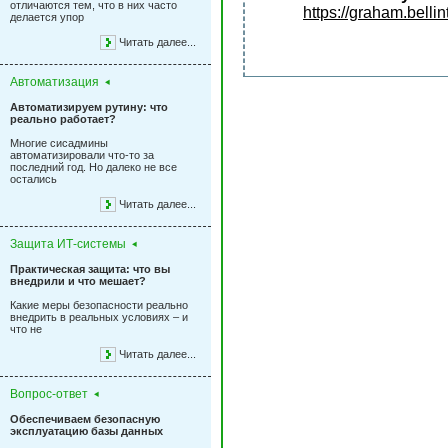
отличаются тем, что в них часто
https://graham.belli
делается упор
Читать далее...
Автоматизация
Автоматизируем рутину: что
реально работает?
Многие сисадмины
автоматизировали что-то за
последний год. Но далеко не все
остались
Читать далее...
Защита ИТ-системы
Практическая защита: что вы
внедрили и что мешает?
Какие меры безопасности реально
внедрить в реальных условиях – и
что не
Читать далее...
Вопрос-ответ
Обеспечиваем безопасную
эксплуатацию базы данных