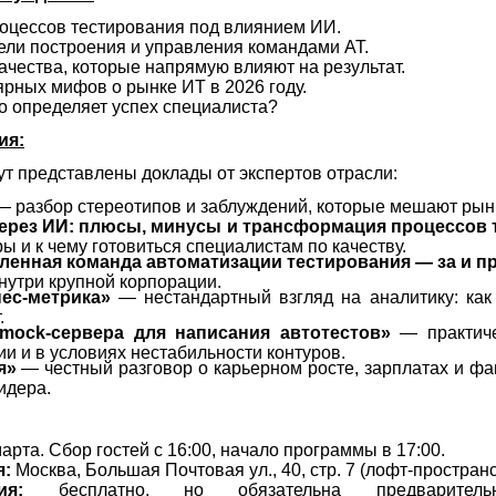
оцессов тестирования под влиянием ИИ.
ли построения и управления командами AT.
ачества, которые напрямую влияют на результат.
рных мифов о рынке ИT в 2026 году.
то определяет успех специалиста?
ия:
ут представлены доклады от экспертов отрасли:
 разбор стереотипов и заблуждений, которые мешают рынк
через ИИ: плюсы, минусы и трансформация процессов 
ы и к чему готовиться специалистам по качеству.
енная команда автоматизации тестирования — за и п
нутри крупной корпорации.
нес-метрика»
— нестандартный взгляд на аналитику: ка
.
mock-сервера для написания автотестов»
— практиче
и и в условиях нестабильности контуров.
я»
— честный разговор о карьерном росте, зарплатах и фа
идера.
арта. Сбор гостей с 16:00, начало программы в 17:00.
я:
Москва, Большая Почтовая ул., 40, стр. 7 (лофт-пространс
ия:
бесплатно, но обязательна предварител