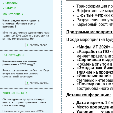
Опросы
Трансформация пр
Статьи
Эффективные моде
Мониторинг
Скрытые метрики к
Разрушение популя
Какая задача мониторинга
отнимает больше всего
Карьерный рост: ч
времени?
Программа мероприят
Многие системные администраторы
тратят до 30% рабочего времени на
рутину мониторинга. Но
В ходе мероприятия буд
Читать далее...
«Мифы ИT 2026»
—
«Разработка ПО 
Рынок труда
меняет правила игр
«Сервисная выдел
Какие навыки вы хотите
и обмена опытом в
развивать в 2026 году?
«Эмодзи как биз
Рынок труда меняется быстро. Еще
влияние на продукт
вчера его называли рынком
«Использование
соискателей, а сегодня
степенью интеграци
Читать далее...
«Почему он, а не 
востребованного л
Книжная полка
Детали конференции:
От сисадмина до архитектора:
Дата и время:
12 м
книги, которые прокачают ваш
стек в этом году
Место проведени
Условия участ
Новинки от издательства «БХВ»