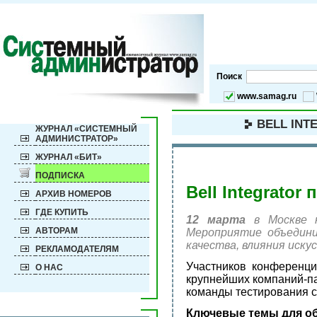
Поиск
www.samag.ru
BELL INT
ЖУРНАЛ «СИСТЕМНЫЙ
АДМИНИСТРАТОР»
ЖУРНАЛ «БИТ»
ПОДПИСКА
Bell Integrato
АРХИВ НОМЕРОВ
ГДЕ КУПИТЬ
12 марта
в Москве 
АВТОРАМ
Мероприятие объедини
качества, влияния иску
РЕКЛАМОДАТЕЛЯМ
Участников конференции
О НАС
крупнейших компаний-па
команды тестирования с
Ключевые темы для о