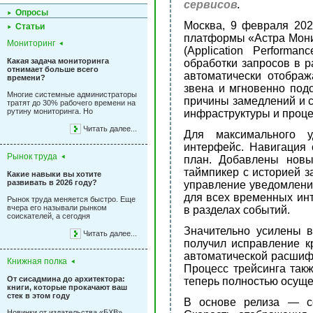
сервисов
.
Опросы
Москва, 9 февраля 202
Статьи
платформы «Астра Мони
Мониторинг
(Application Performa
Какая задача мониторинга
обработки запросов в р
отнимает больше всего
автоматически отображ
времени?
звена и мгновенно под
Многие системные администраторы
причины замедлений и с
тратят до 30% рабочего времени на
рутину мониторинга. Но
инфраструктуры и проце
Читать далее...
Для максимального у
интерфейс. Навигация 
Рынок труда
план. Добавлены новые
таймпикер с историей 
Какие навыки вы хотите
развивать в 2026 году?
управление уведомлени
для всех временных ин
Рынок труда меняется быстро. Еще
вчера его называли рынком
в разделах событий.
соискателей, а сегодня
Значительно усилены 
Читать далее...
получил исправление к
автоматической расшифр
Книжная полка
Процесс трейсинга так
От сисадмина до архитектора:
теперь полностью осуще
книги, которые прокачают ваш
стек в этом году
В основе релиза — се
Новинки от издательства «БХВ»