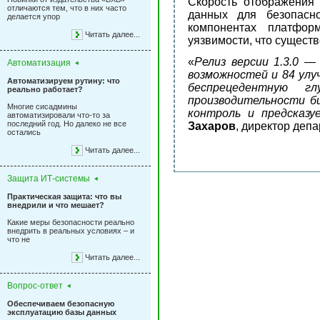
Скорость отображения 
отличаются тем, что в них часто
данных для безопасн
делается упор
компонентах платфор
Читать далее...
уязвимости, что сущест
«
Релиз версии 1.3.0 
Автоматизация
возможностей и 84 ул
Автоматизируем рутину: что
беспрецедентную 
реально работает?
производительности би
Многие сисадмины
контроль и предсказ
автоматизировали что-то за
последний год. Но далеко не все
Захаров
, директор деп
остались
Читать далее...
Защита ИТ-системы
Практическая защита: что вы
внедрили и что мешает?
Какие меры безопасности реально
внедрить в реальных условиях – и
что не
Читать далее...
Вопрос-ответ
Обеспечиваем безопасную
эксплуатацию базы данных