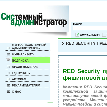
Поиск
www.samag.ru
RED SECURITY ПР
ЖУРНАЛ «СИСТЕМНЫЙ
АДМИНИСТРАТОР»
ЖУРНАЛ «БИТ»
ПОДПИСКА
АРХИВ НОМЕРОВ
RED
Security
пр
ГДЕ КУПИТЬ
фишинговой ат
АВТОРАМ
РЕКЛАМОДАТЕЛЯМ
Компания RED Securi
комплексной защит
О НАС
многоступенчатой ф
устройств. Мошенн
маркетплейсы и сист