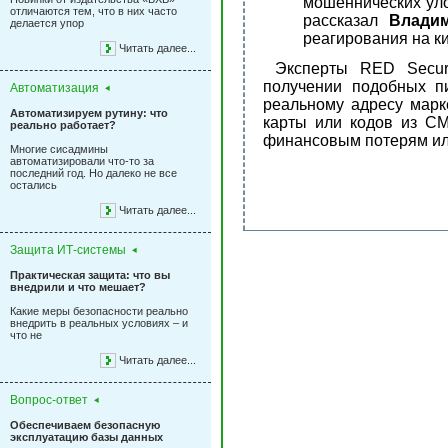
мошеннических улов
отличаются тем, что в них часто
рассказал
Владим
делается упор
реагирования на к
Читать далее...
Эксперты RED Securi
получении подобных пи
Автоматизация
реальному адресу марк
Автоматизируем рутину: что
карты или кодов из СМ
реально работает?
финансовым потерям ил
Многие сисадмины
автоматизировали что-то за
последний год. Но далеко не все
остались
Читать далее...
Защита ИТ-системы
Практическая защита: что вы
внедрили и что мешает?
Какие меры безопасности реально
внедрить в реальных условиях – и
что не
Читать далее...
Вопрос-ответ
Обеспечиваем безопасную
эксплуатацию базы данных