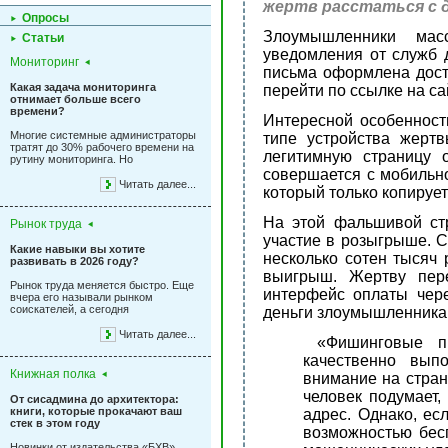
жертв расстаться с 
Опросы
Злоумышленники мас
Статьи
уведомления от служб д
Мониторинг
письма оформлена доста
Какая задача мониторинга
перейти по ссылке на са
отнимает больше всего
времени?
Интересной особенност
Многие системные администраторы
типе устройства жерт
тратят до 30% рабочего времени на
легитимную страницу 
рутину мониторинга. Но
совершается с мобильно
Читать далее...
который только копирует
На этой фальшивой стр
Рынок труда
участие в розыгрыше. С
Какие навыки вы хотите
несколько сотен тысяч 
развивать в 2026 году?
выигрыш. Жертву пер
Рынок труда меняется быстро. Еще
интерфейс оплаты чере
вчера его называли рынком
соискателей, а сегодня
деньги злоумышленникам
Читать далее...
«Фишинговые п
качественно вып
Книжная полка
внимание на стран
человек подумает,
От сисадмина до архитектора:
книги, которые прокачают ваш
адрес. Однако, ес
стек в этом году
возможностью бесп
Новинки от издательства «БХВ»