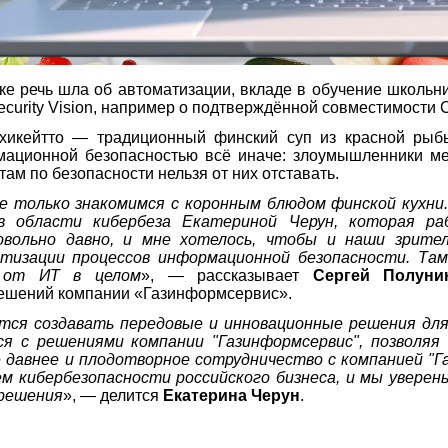
е речь шла об автоматизации, вкладе в обучение школьни
curity Vision, например о подтверждённой совместимости 
хикейтто — традиционный финский суп из красной ры
ационной безопасностью всё иначе: злоумышленники ме
там по безопасности нельзя от них отставать.
е только знакомимся с коронным блюдом финской кухни.
в области кибербеза Екатериной Черун, которая ра
вольно давно, и мне хотелось, чтобы и наши зрите
тизации процессов информационной безопасности. Там
и от ИТ в целом
», — рассказывает
Сергей Полуни
ешений компании «Газинформсервис».
мится создавать передовые и инновационные решения д
я с решениями компании "Газинформсервис", позволя
е давнее и плодотворное сотрудничество с компанией "
м кибербезопасности российского бизнеса, и мы увере
 решения
», — делится
Екатерина Черун
.