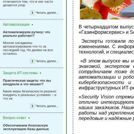
отличаются тем, что в них часто
делается упор
Читать далее...
Автоматизация
В четырнадцатом выпуск
«Газинформсервис» и Se
Автоматизируем рутину: что
реально работает?
Эксперты готовили ло
Многие сисадмины
изменениями. С информ
автоматизировали что-то за
последний год. Но далеко не все
технологий, и специалис
остались
«
В этом выпуске мы н
Читать далее...
знакомой, экспертом 
сотрудничаем тоже до
Защита ИТ-системы
автоматизации и робо
Практическая защита: что вы
кибербезопасности 
внедрили и что мешает?
инфраструктурных ИТ-р
Какие меры безопасности реально
внедрить в реальных условиях – и
«
Security Vision стре
что не
отлично интегрируютс
Читать далее...
наших заказчиков. Наш
работы над укрепление
Вопрос-ответ
передовые и надёжные
Обеспечиваем безопасную
эксплуатацию базы данных