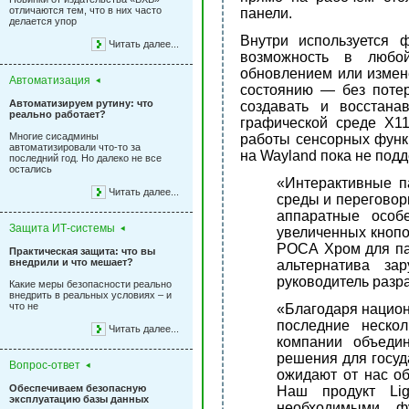
отличаются тем, что в них часто
панели.
делается упор
Внутри используется 
Читать далее...
возможность в любо
обновлением или измен
Автоматизация
состоянию — без потер
Автоматизируем рутину: что
создавать и восстана
реально работает?
графической среде X1
Многие сисадмины
работы сенсорных функц
автоматизировали что-то за
на Wayland пока не под
последний год. Но далеко не все
остались
«Интерактивные п
Читать далее...
среды и переговор
аппаратные особ
Защита ИТ-системы
увеличенных кнопо
РОСА Хром для па
Практическая защита: что вы
внедрили и что мешает?
альтернатива з
руководитель разр
Какие меры безопасности реально
внедрить в реальных условиях – и
что не
«Благодаря национ
последние нескол
Читать далее...
компании объеди
решения для госуд
Вопрос-ответ
ожидают от нас о
Обеспечиваем безопасную
Наш продукт Li
эксплуатацию базы данных
необходимыми ф