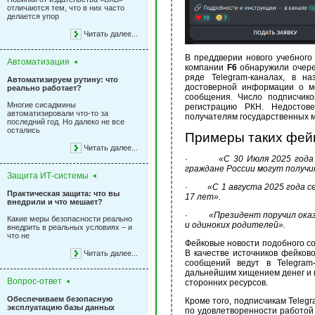
отличаются тем, что в них часто
делается упор
Читать далее...
В преддверии нового учебного
Автоматизация
компании
F
6
обнаружили очере
ряде
Telegram
-каналах, в на
Автоматизируем рутину: что
достоверной информации о м
реально работает?
сообщения. Число подписчико
Многие сисадмины
регистрацию РКН. Недостов
автоматизировали что-то за
получателям государственных 
последний год. Но далеко не все
остались
Примеры таких фей
Читать далее...
·
«С 30 Июля 2025 год
граждане России могут получи
Защита ИТ-системы
·
«С 1 августа 2025 года с
Практическая защита: что вы
17 лет».
внедрили и что мешает?
·
«Президент поручил оказ
Какие меры безопасности реально
и одиноких родителей».
внедрить в реальных условиях – и
что не
Фейковые новости подобного с
В качестве источников фейков
Читать далее...
сообщений ведут в
Telegram
дальнейшим хищением денег и 
Вопрос-ответ
сторонних ресурсов.
Обеспечиваем безопасную
Кроме того, подписчикам
Teleg
эксплуатацию базы данных
по удовлетворенности работой 