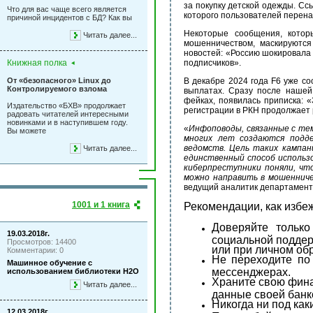
за покупку детской одежды. Сс
Что для вас чаще всего является
которого пользователей перена
причиной инцидентов с БД? Как вы
Некоторые сообщения, кото
Читать далее...
мошенничеством, маскируются
новостей: «Россию шокировала 
Книжная полка
подписчиков».
От «безопасного» Linux до
В декабре 2024 года
F
6 уже с
Контролируемого взлома
выплатах. Сразу после нашей 
фейках, появилась приписка: 
Издательство «БХВ» продолжает
регистрации в РКН продолжает
радовать читателей интересными
новинками и в наступившем году.
«
Инфоповоды, связанные с те
Вы можете
многих лет создаются подд
ведомств. Цель таких кампан
Читать далее...
единственный способ использ
киберпреступники поняли, ч
можно направить в мошенниче
ведущий аналитик департамен
1001 и 1 книга
Рекомендации, как избеж
Доверяйте тольк
19.03.2018г.
социальной поддер
Просмотров: 14400
или при личном об
Комментарии: 0
Не переходите по
Машинное обучение с
мессенджерах.
использованием библиотеки Н2О
Храните свою фина
Читать далее...
данные своей банко
Никогда ни под ка
12.03.2018г.