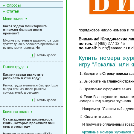
Опросы
Статьи
Мониторинг
Какая задача мониторинга
отнимает больше всего
порядковое число номера и г
времени?
Внимание! Юридические лиц
Многие системные администраторы
по тел.
: 8 (499) 277-12-45
тратят до 30% рабочего времени на
рутину мониторинга. Но
по e-mail:
buch@samag.ru
и
c
Читать далее...
Купить номера журн
игру "Локалка" или к
Рынок труда
1. Введите в
Строку поиска
сс
Какие навыки вы хотите
развивать в 2026 году?
2. Выберите на
Главной стран
Рынок труда меняется быстро. Еще
вчера его называли рынком
3. Правильно оформите заказ.
соискателей, а сегодня
4. Если Вы покупаете только од
Читать далее...
номера и год выпуска журнала..
Например: "Системный админи
Книжная полка
5. Оплатите заказ.
От сисадмина до архитектора:
книги, которые прокачают ваш
И получите оплаченный товар
стек в этом году
Архивные номера журналов "С
Новинки от издательства «БХВ»