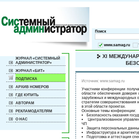
Поиск
www.samag.ru
XI МЕЖДУНАР
ЖУРНАЛ «СИСТЕМНЫЙ
БЕЗ
АДМИНИСТРАТОР»
ЖУРНАЛ «БИТ»
ПОДПИСКА
Источник: www.samag.ru
АРХИВ НОМЕРОВ
Участники конференции получа
области обеспечения доверия 
ГДЕ КУПИТЬ
зарубежных и международных о
стратегии совершенствования 
АВТОРАМ
в этой области проектах.
Основные темы конференции:
РЕКЛАМОДАТЕЛЯМ
• Безопасность оказания госуд
О НАС
• Централизованное управлени
ЧП
• Защита персональных данных
• Инфраструктура и архитекту
• Подготовка и аттестация сп