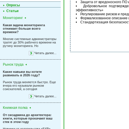
• Защита от вредоносного ПО 
Опросы
• Добровольное подтверждени
эффективность»
Статьи
• Регулирование рисков и пре
Мониторинг
• Формализованное описание и
• Стандартизация безопасност
Какая задача мониторинга
отнимает больше всего
времени?
Многие системные администраторы
тратят до 30% рабочего времени на
рутину мониторинга. Но
Читать далее...
Рынок труда
Какие навыки вы хотите
развивать в 2026 году?
Рынок труда меняется быстро. Еще
вчера его называли рынком
соискателей, а сегодня
Читать далее...
Книжная полка
От сисадмина до архитектора:
книги, которые прокачают ваш
стек в этом году
Новинки от издательства «БХВ»