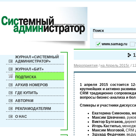
Поиск
www.samag.ru
1
ЖУРНАЛ «СИСТЕМНЫЙ
АДМИНИСТРАТОР»
Мероприятия
/
на Апрель 2015г.
/
1
ЖУРНАЛ «БИТ»
ПОДПИСКА
1 апреля 2015 состоится 1
АРХИВ НОМЕРОВ
крупнейших и активно развива
ГДЕ КУПИТЬ
CRM традиционно сопровождае
вопросы бизнес-анализа и бо
АВТОРАМ
Спикеры и участники дискусси
РЕКЛАМОДАТЕЛЯМ
Екатерина Симонова, м
О НАС
Максим Шевченко
, рук
Виктор Булгаков,
дирек
Игорь Кастильо,
менедже
Максим Мозговой,
CRM д
Эдуард Федечкин
, вед