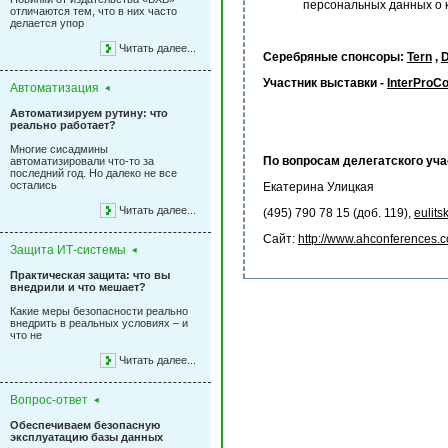
персональных данных о 
отличаются тем, что в них часто
делается упор
Читать далее...
Серебряные спонсоры:
Tern
,
D
Участник выставки -
InterProC
Автоматизация
Автоматизируем рутину: что
реально работает?
Многие сисадмины
По вопросам делегатского уча
автоматизировали что-то за
последний год. Но далеко не все
остались
Екатерина Улицкая
Читать далее...
(495) 790 78 15 (доб. 119),
eulit
Сайт:
http://www.ahconferences.
Защита ИТ-системы
Практическая защита: что вы
внедрили и что мешает?
Какие меры безопасности реально
внедрить в реальных условиях – и
что не
Читать далее...
Вопрос-ответ
Обеспечиваем безопасную
эксплуатацию базы данных