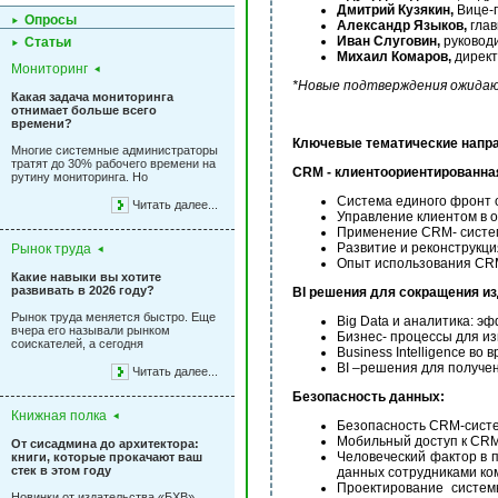
Дмитрий Кузякин,
Вице-п
Опросы
Александр Языков,
глав
Иван Слуговин,
руковод
Статьи
Михаил Комаров,
директ
Мониторинг
*Новые подтверждения ожидаю
Какая задача мониторинга
отнимает больше всего
времени?
Ключевые тематические напр
Многие системные администраторы
тратят до 30% рабочего времени на
CRM - клиентоориентированная
рутину мониторинга. Но
Система единого фронт
Читать далее...
Управление клиентом в 
Применение CRM- систе
Развитие и реконструкц
Рынок труда
Опыт использования CRM
Какие навыки вы хотите
развивать в 2026 году?
BI решения для сокращения и
Рынок труда меняется быстро. Еще
Big Data и аналитика: э
вчера его называли рынком
Бизнес- процессы для и
соискателей, а сегодня
Business Intelligenсe во
BI –решения для получе
Читать далее...
Безопасность данных:
Книжная полка
Безопасность CRM-систе
Мобильный доступ к CRM
От сисадмина до архитектора:
Человеческий фактор в 
книги, которые прокачают ваш
стек в этом году
данных сотрудниками ко
Проектирование систе
Новинки от издательства «БХВ»