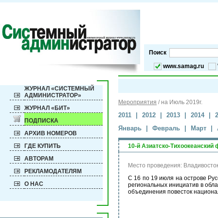
Поиск
www.samag.ru
ЖУРНАЛ «СИСТЕМНЫЙ
АДМИНИСТРАТОР»
Мероприятия
/
на Июль 2019г.
ЖУРНАЛ «БИТ»
2011
|
2012
|
2013
|
2014
|
ПОДПИСКА
Январь
|
Февраль
|
Март
|
АРХИВ НОМЕРОВ
ГДЕ КУПИТЬ
10-й Азиатско-Тихоокеанский 
АВТОРАМ
Место проведения: Владивосток
РЕКЛАМОДАТЕЛЯМ
С 16 по 19 июля на острове Ру
О НАС
региональных инициатив в обла
объединения повесток национал