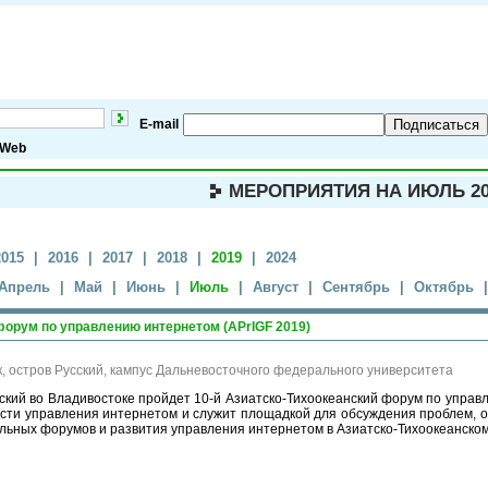
E-mail
Подписаться
Web
МЕРОПРИЯТИЯ НА ИЮЛЬ 20
2015
|
2016
|
2017
|
2018
|
2019
|
2024
Апрель
|
Май
|
Июнь
|
Июль
|
Август
|
Сентябрь
|
Октябрь
|
форум по управлению интернетом (APrIGF 2019)
, остров Русский, кампус Дальневосточного федерального университета
сский во Владивостоке пройдет 10-й Азиатско-Тихоокеанский форум по управ
сти управления интернетом и служит площадкой для обсуждения проблем, о
ьных форумов и развития управления интернетом в Азиатско-Тихоокеанском