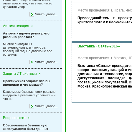
отличаются тем, что в них часто
делается упор
Место проведения: г. Прага, Че
Читать далее...
Присоединяйтесь к проект
криптовалютам и блокчейн-тех
Автоматизация
Автоматизируем рутину: что
реально работает?
Многие сисадмины
Выставка «Связь-2016»
автоматизировали что-то за
последний год. Но далеко не все
остались
Место проведения: г. Москва, 
Читать далее...
Выставка «Связь» проводится
сфере телекоммуникаций и и
Защита ИТ-системы
достижения и технологии, за
дискуссионная площадка д
Практическая защита: что вы
поставщиков и покупателей. В
внедрили и что мешает?
Москва, Краснопресненская на
Какие меры безопасности реально
внедрить в реальных условиях – и
что не
Читать далее...
Вопрос-ответ
Обеспечиваем безопасную
эксплуатацию базы данных