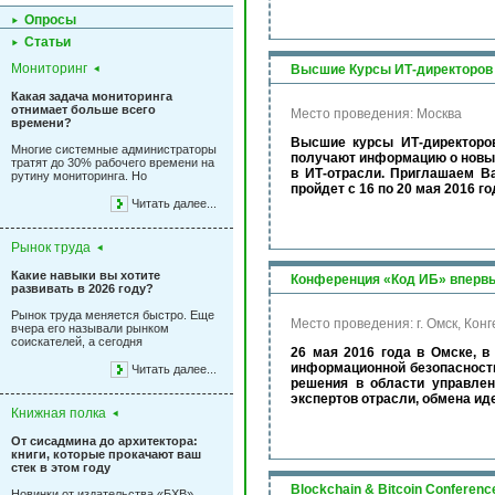
Опросы
Статьи
Мониторинг
Высшие Курсы ИТ-директоров (
Какая задача мониторинга
отнимает больше всего
Место проведения: Москва
времени?
Высшие курсы ИТ-директоров
Многие системные администраторы
получают информацию о новых
тратят до 30% рабочего времени на
в ИТ-отрасли. Приглашаем Ва
рутину мониторинга. Но
пройдет с 16 по 20 мая 2016 го
Читать далее...
Рынок труда
Какие навыки вы хотите
Конференция «Код ИБ» впервы
развивать в 2026 году?
Рынок труда меняется быстро. Еще
Место проведения: г. Омск, Конгес
вчера его называли рынком
соискателей, а сегодня
26 мая 2016 года в Омске, в 
информационной безопасност
Читать далее...
решения в области управле
экспертов отрасли, обмена ид
Книжная полка
От сисадмина до архитектора:
книги, которые прокачают ваш
стек в этом году
Blockchain & Bitcoin Conferen
Новинки от издательства «БХВ»