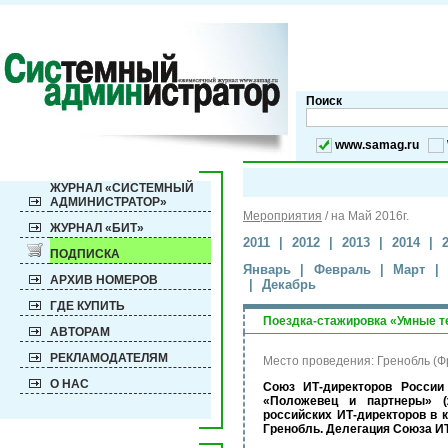
Поиск
www.samag.ru
ЖУРНАЛ «СИСТЕМНЫЙ
АДМИНИСТРАТОР»
Мероприятия
/
на Май 2016г.
ЖУРНАЛ «БИТ»
2011
|
2012
|
2013
|
2014
|
ПОДПИСКА
Январь
|
Февраль
|
Март
|
АРХИВ НОМЕРОВ
|
Декабрь
ГДЕ КУПИТЬ
Поездка-стажировка «Умные т
АВТОРАМ
РЕКЛАМОДАТЕЛЯМ
Место проведения: Гренобль (Ф
О НАС
Союз ИТ-директоров России
«Положевец и партнеры» (
российских ИТ-директоров в 
Гренобль. Делегация Союза ИТ