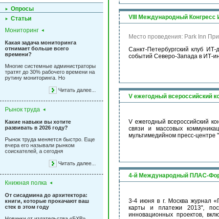
Опросы
VIII Международный Конгресс 
Статьи
Мониторинг
Место проведения: Park Inn Пр
Какая задача мониторинга
отнимает больше всего
Санкт-Петербургский клуб ИТ-
времени?
событий Северо-Запада в ИТ-инду
Многие системные администраторы
тратят до 30% рабочего времени на
рутину мониторинга. Но
Читать далее...
V ежегодный всероссийский ко
Рынок труда
V ежегодный всероссийский ко
Какие навыки вы хотите
развивать в 2026 году?
связи и массовых коммуник
мультимедийном пресс-центре "Р
Рынок труда меняется быстро. Еще
вчера его называли рынком
соискателей, а сегодня
Читать далее...
4-й Международный ПЛАС-Фо
Книжная полка
От сисадмина до архитектора:
3-4 июня в г. Москва журнал
книги, которые прокачают ваш
стек в этом году
карты и платежи 2013", по
инновационных проектов, вкл
Новинки от издательства «БХВ»