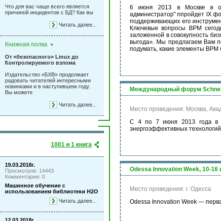
Что для вас чаще всего является
6 июня 2013 в Москве в о
причиной инцидентов с БД? Как вы
администратор" ппройдет IX фо
поддерживающих его инструмен
Читать далее...
Ключевые вопроcы BPM сегодн
заложенной в совокупность биз
выгода». Мы предлагаем Вам п
Книжная полка
подумать, какие элементы BPM
От «безопасного» Linux до
Контролируемого взлома
Издательство «БХВ» продолжает
радовать читателей интересными
новинками и в наступившем году.
Международный форум Schneider
Вы можете
Читать далее...
Место проведения: Москва, Ака
С 4 по 7 июня 2013 года в 
энергоэффективных технологий Sc
1001 и 1 книга
19.03.2018г.
Odessa Innovation Week, 10-16
Просмотров: 14443
Комментарии: 0
Машинное обучение с
Место проведения: г. Одесса
использованием библиотеки Н2О
Читать далее...
Odessa Innovation Week — перв
12.03.2018г.