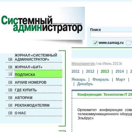
Поиск
www.samag.ru
ЖУРНАЛ «СИСТЕМНЫЙ
АДМИНИСТРАТОР»
Мероприятия
/
на Июнь 2013г.
ЖУРНАЛ «БИТ»
2011
|
2012
|
2013
|
2014
|
ПОДПИСКА
Январь
|
Февраль
|
Март
|
АРХИВ НОМЕРОВ
|
Декабрь
ГДЕ КУПИТЬ
Конференция: Технологии IT 2
АВТОРАМ
РЕКЛАМОДАТЕЛЯМ
Оргкомитет конференции сов
О НАС
телекоммуникационного оборуд
Эльбрус»