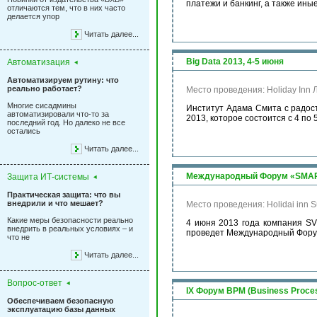
платежи и банкинг, а также ины
отличаются тем, что в них часто
делается упор
Читать далее...
Big Data 2013, 4-5 июня
Автоматизация
Автоматизируем рутину: что
реально работает?
Место проведения: Holiday Inn 
Многие сисадмины
Институт Адама Смита c радос
автоматизировали что-то за
2013, которое состоится с 4 по 5
последний год. Но далеко не все
остались
Читать далее...
Международный Форум «SMAR
Защита ИТ-системы
Практическая защита: что вы
внедрили и что мешает?
Место проведения: Holidai inn S
Какие меры безопасности реально
4 июня 2013 года компания SV
внедрить в реальных условиях – и
проведет Международный Фор
что не
Читать далее...
Вопрос-ответ
IX Форум BPM (Business Proce
Обеспечиваем безопасную
эксплуатацию базы данных