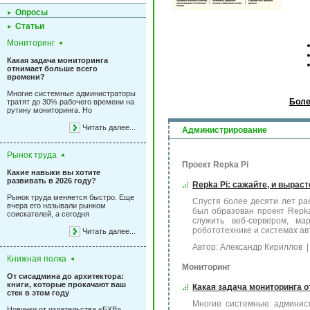
Опросы
Статьи
Мониторинг
Какая задача мониторинга
отнимает больше всего
времени?
Многие системные администраторы
Боле
тратят до 30% рабочего времени на
рутину мониторинга. Но
Читать далее...
Администрирование
Рынок труда
Проект Repka Pi
Какие навыки вы хотите
развивать в 2026 году?
Repka Pi: сажайте, и выраст
Рынок труда меняется быстро. Еще
Спустя более десяти лет ра
вчера его называли рынком
был образован проект Repka 
соискателей, а сегодня
служить веб-сервером, ма
робототехнике и системах авт
Читать далее...
Автор: Александр Кириллов
|
Книжная полка
Мониторинг
От сисадмина до архитектора:
книги, которые прокачают ваш
Какая задача мониторинга 
стек в этом году
Многие системные админист
Новинки от издательства «БХВ»