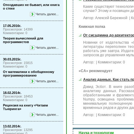
Опоздавших не бывает, или книга
Какие существуют технологи
о стеке
случае? Этому и посвящен д
Читать далее...
Автор: Алексей Бережной
| К
17.05.2016г.
Книжная полка
Просмотров: 14399
Комментарии: 0
От сисадмина до архитектор
Теория вычислений для
программистов
Новинки от издательства «
литературы переполнен тео
Читать далее...
работать уже завтра. Издат
запросов до управления муль
30.03.2015г.
Автор:
| Комментарии: 0
Просмотров: 15815
Комментарии: 0
«СА» рекомендует
От математики к обобщенному
программированию
Анализ данных. Как стать 
Читать далее...
Дэвид Эсбот. В книге раз
аналитику данных. Рассказ
18.02.2014г.
обработанными и фрагмент
Просмотров: 18453
Numpy, освещена проблема 
Комментарии: 0
минимальную полноценную 
Рецензия на книгу «Читаем
временных рядов и других да
Тьюринга»
Читать далее...
Автор:
| Комментарии: 0
13.02.2014г.
Просмотров: 13295
Наука и технологии
Комментарии: 0