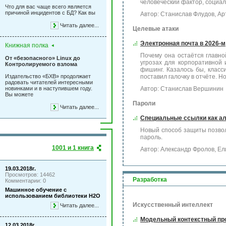
человеческий фактор, социал
Что для вас чаще всего является
причиной инцидентов с БД? Как вы
Автор: Станислав Флудов, Ар
Читать далее...
Целевые атаки
Электронная почта в 2026-м
Книжная полка
Почему она остаётся главно
От «безопасного» Linux до
угрозах для корпоративной 
Контролируемого взлома
фишинг. Казалось бы, класс
Издательство «БХВ» продолжает
поставил галочку в отчёте. Н
радовать читателей интересными
новинками и в наступившем году.
Автор: Станислав Вершинин
Вы можете
Пароли
Читать далее...
Специальные ссылки как а
Новый способ защиты позвол
пароль.
1001 и 1 книга
Автор: Александр Фролов, Ел
19.03.2018г.
Просмотров: 14462
Разработка
Комментарии: 0
Машинное обучение с
использованием библиотеки Н2О
Искусственный интеллект
Читать далее...
Модельный контекстный про
12.03.2018г.