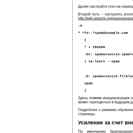
Далее настройте cron на перио
Второй путь – настроить procm
http://wiki.apache.org/spamassas
:0
* ^To:.*spam@example.com
{
* < 256000
:0c: spamassassin.spaml
| sa-learn --spam
:0: spamassassin.filelo
spam
}
Здесь помимо инициализации о
может пригодиться в будущем д
Подробнее о режимах обучения 
страницы.
Усиление за счет в
По умолчанию Spamassassi