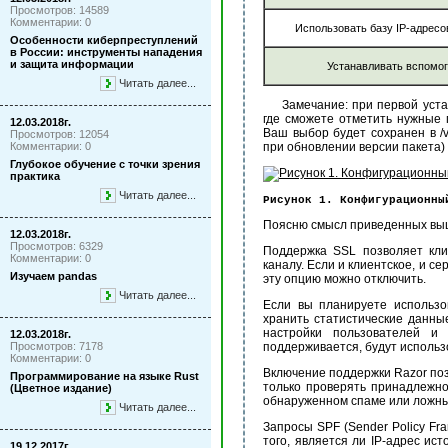
Просмотров: 14589
Комментарии: 0
Использовать базу IP-адресо
Особенности киберпреступлений
в России: инструменты нападения
и защита информации
Устанавливать вспомо
Читать далее...
Замечание: при первой уста
где сможете отметить нужные 
12.03.2018г.
Ваш выбор будет сохранен в /va
Просмотров: 12054
Комментарии: 0
при обновлении версии пакета) 
Глубокое обучение с точки зрения
практика
Читать далее...
Рисунок 1. Конфигурационны
Поясню смысл приведенных вы
12.03.2018г.
Просмотров: 6329
Поддержка SSL позволяет кли
Комментарии: 0
каналу. Если и клиентское, и с
Изучаем pandas
эту опцию можно отключить.
Читать далее...
Если вы планируете использо
хранить статистические данны
настройки пользователей 
12.03.2018г.
Просмотров: 7178
поддерживается, будут использ
Комментарии: 0
Включение поддержки Razor поз
Программирование на языке Rust
только проверять принадлежно
(Цветное издание)
обнаруженном спаме или ложны
Читать далее...
Запросы SPF (Sender Policy Fr
того, является ли IP-адрес и
19.12.2017г.