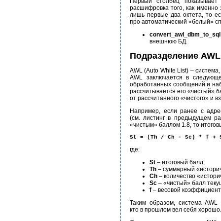
Первый столбец показывает 
расшифровка того, как именно 
лишь первые два октета, то е
про автоматический «белый» сп
convert_awl_dbm_to_sql
внешнюю БД.
Подразделение AWL
AWL (Auto White List) – систем
AWL заключается в следующем
обработанных сообщений и наб
рассчитывается его «чистый» б
от рассчитанного «чистого» и в
Например, если ранее с адре
(см. листинг в предыдущем ра
«чистым» баллом 1.8, то итогов
St = (Th / Ch - Sc) * f + 
где:
St
– итоговый балл;
Th
– суммарный «историч
Ch
– количество «истори
Sc
– «чистый» балл текущ
f
– весовой коэффициент
Таким образом, система AWL 
кто в прошлом вел себя хорошо