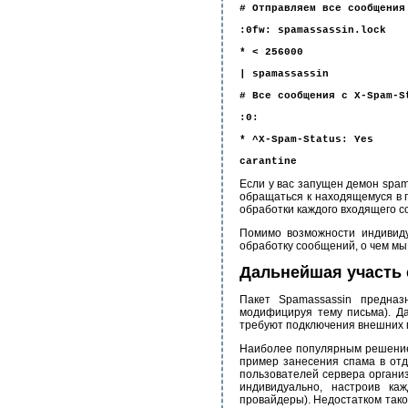
# Отправляем все сообщения
:0fw: spamassassin.lock
* < 256000
| spamassassin
# Все сообщения с X-Spam-S
:0:
* ^X-Spam-Status: Yes
carantine
Если у вас запущен демон spam
обращаться к находящемуся в п
обработки каждого входящего 
Помимо возможности индивиду
обработку сообщений, о чем мы 
Дальнейшая участь
Пакет Spamassassin предназ
модифицируя тему письма). Да
требуют подключения внешних 
Наиболее популярным решение
пример занесения спама в отд
пользователей сервера организ
индивидуально, настроив ка
провайдеры). Недостатком тако