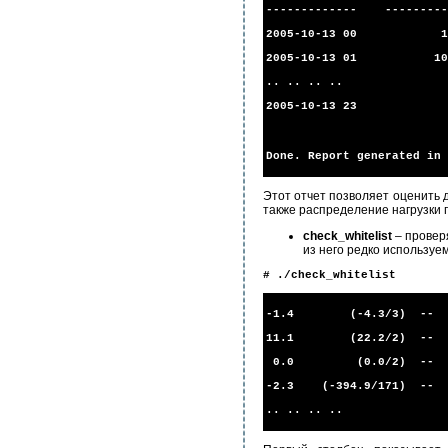
------------- ---------
2005-10-13 00 12
2005-10-13 01 102
.. .. .. ..
2005-10-13 23 
Done. Report generated in 
Этот отчет позволяет оценить д
также распределение нагрузки п
check_whitelist
– провер
из него редко используе
# ./check_whitelist
-1.4 (-4.3/3) -- user
11.1 (22.2/2) -- rrry
0.0 (0.0/2) -- securi
-2.3 (-394.9/171) -- ma
.. .. .. ..