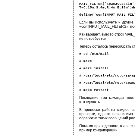
MAIL_FILTER(`spamas
T=C:15m;S:4m;R:4m;E:10m’)d
define(`confINPUT_MAIL_FIL
Если вы используете и другие 
«confINPUT_MAIL_FILTERS», пос
Как вариант, вместо строк MAI
не потребуется.
Теперь осталось пересобрать cf
# cd /etc/mail
# make
# make install
# /usr/local/etc/rc.d/sa-s
# /usr/local/etc/rc.d/spam
# make restart
Последние три команды можн
это сделать.
В процессе работы каждое со
проверки, однако независимо
обработки таких сообщений ра
Помимо приведенного выше спо
пример конфигурации: