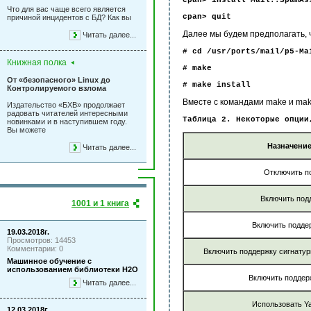
cpan> install Mail::SpamAs
Что для вас чаще всего является
cpan> quit
причиной инцидентов с БД? Как вы
Далее мы будем предполагать, ч
Читать далее...
# cd /usr/ports/mail/p5-Ma
Книжная полка
# make
От «безопасного» Linux до
# make install
Контролируемого взлома
Вместе с командами make и make
Издательство «БХВ» продолжает
радовать читателей интересными
Таблица 2. Некоторые опции
новинками и в наступившем году.
Вы можете
Назначение
Читать далее...
Отключить п
Включить под
1001 и 1 книга
Включить подде
19.03.2018г.
Просмотров: 14453
Комментарии: 0
Включить поддержку сигнатурн
Машинное обучение с
использованием библиотеки Н2О
Включить поддер
Читать далее...
Использовать Y
12.03.2018г.