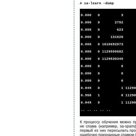
# sa-learn –dump
0.000 0 3 0 non-t
0.000 0 2792 0 no
0.000 0 623 0 no
0.000 0 131028 0 n
0.000 0 1010692073 0
0.000 0 1129590682 0
0.000 0 1129530349 0 
0.000 0 0 0 non-t
0.000 0 0 0 non-to
0.000 0 0 0 non-to
0.049 0 1 11290262
0.958 1 0 11290267
0.049 0 1 11290285
.. .. .. .. ..
К процессу обучения можно п
не спама (например, sa-spam@
первый из них пересылать про
ошибочно признанные спамом (fa