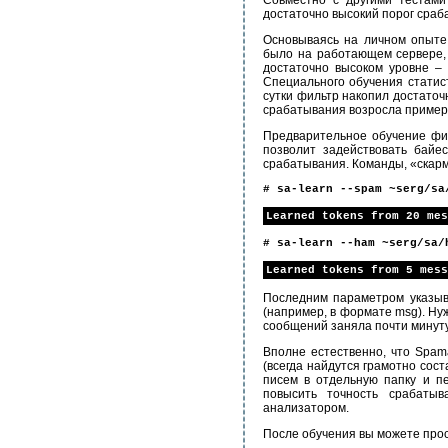
Совместно с другими тестами
достаточно высокий порог сраб
Основываясь на личном опыте 
было на работающем сервере,
достаточно высоком уровне –
Специального обучения статис
сутки фильтр накопил достаточ
срабатывания возросла пример
Предварительное обучение фи
позволит задействовать байе
срабатывания. Команды, «скар
# sa-learn --spam ~serg/sa
Learned tokens from 20 mes
# sa-learn --ham ~serg/sa/
Learned tokens from 5 mess
Последним параметром указыв
(например, в формате msg). Ну
сообщений заняла почти минуту
Вполне естественно, что Spam
(всегда найдутся грамотно со
писем в отдельную папку и п
повысить точность срабатыв
анализатором.
После обучения вы можете про