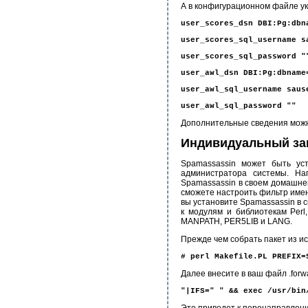
А в конфигурационном файле у
user_scores_dsn DBI:Pg:dbn
user_scores_sql_username s
user_scores_sql_password "
user_awl_dsn DBI:Pg:dbname
user_awl_sql_username saus
user_awl_sql_password ""
Дополнительные сведения можно
Индивидуальный за
Spamassassin может быть ус
администратора системы. На
Spamassassin в своем домашнем
сможете настроить фильтр имен
вы установите Spamassassin в 
к модулям и библиотекам Per
MANPATH, PER5LIB и LANG.
Прежде чем собрать пакет из ис
# perl Makefile.PL PREFIX=
Далее внесите в ваш файл .forwa
"|IFS=" " && exec /usr/bin