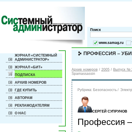
Поиск
www.samag.ru
ПРОФЕССИЯ – УБИВ
ЖУРНАЛ «СИСТЕМНЫЙ
АДМИНИСТРАТОР»
ЖУРНАЛ «БИТ»
Архив номеров
/
2005
/
Выпуск №1
Spamassassin
ПОДПИСКА
АРХИВ НОМЕРОВ
Рубрика:
Безопасность / Элект
ГДЕ КУПИТЬ
АВТОРАМ
РЕКЛАМОДАТЕЛЯМ
СЕРГЕЙ СУПРУНОВ
О НАС
Профессия –