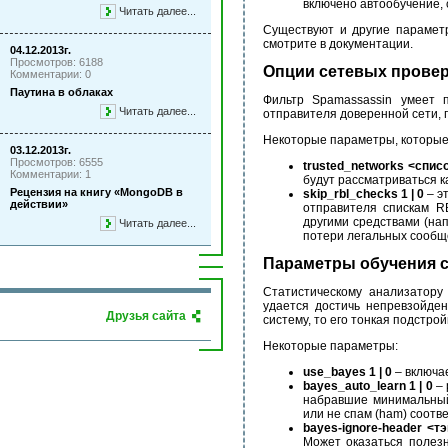
включено автообучение, с
Читать далее...
Существуют и другие парамет
смотрите в документации.
04.12.2013г.
Просмотров: 6188
Опции сетевых прове
Комментарии: 0
Паутина в облаках
Фильтр Spamassassin умеет п
Читать далее...
отправителя доверенной сети, по
Некоторые параметры, которые
03.12.2013г.
Просмотров: 6555
trusted_networks <спис
Комментарии: 1
будут рассматриваться к
Рецензия на книгу «MongoDB в
skip_rbl_checks 1 | 0
– э
действии»
отправителя спискам R
другими средствами (на
Читать далее...
потери легальных сообщ
Параметры обучения с
Статистическому анализатору 
удается достичь непревзойден
Друзья сайта
систему, то его тонкая подстр
Некоторые параметры:
use_bayes 1 | 0
– включа
bayes_auto_learn 1 | 0
– 
набравшие минимальный 
или не спам (ham) соотв
bayes-ignore-header <т
Может оказаться полез