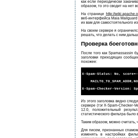
как если периодически закачи
образом, то это сводит на нет
На странице
http://wiki.apach
веб-интерфейса Maia Mailguard
их вам для самостоятельного из
На своем сервере я ограничил
решать, что делать с ним дальш
Проверка боеготовн
После того как Spamassassin б
заголовки приходящих сообщен
похожее:
X-Spam-Status: No, score=-
MAILTO_TO_SPAM_ADDR,NO_R
X-Spam-Checker-Version: Sp
Из этого заголовка видно сле
сервере (тэг X-Spam-Checker-V
12.0, положительный резуль
статистического фильтра было 
Таким образом, можно считать, 
Для писем, признанных спамом
изменять в настройках фильт