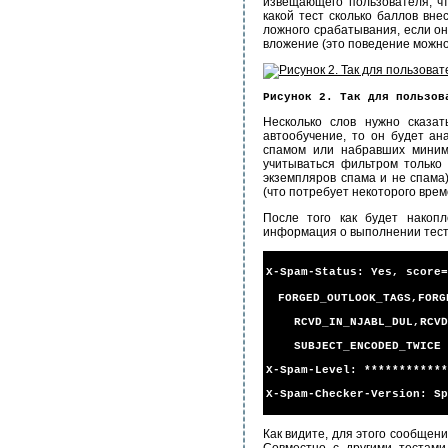
извещающего пользователя, ч
какой тест сколько баллов вн
ложного срабатывания, если о
вложение (это поведение можно
Рисунок 2. Так для пользов
Несколько слов нужно сказа
автообучение, то он будет а
спамом или набравших минима
учитываться фильтром только 
экземпляров спама и не спама
(что потребует некоторого врем
После того как будет накопл
информация о выполнении тест
X-Spam-Status: Yes, score=
FORGED_OUTLOOK_TAGS,FORG
RCVD_IN_NJABL_DUL,RCVD_I
SUBJECT_ENCODED_TWICE au
X-Spam-Level: ************
X-Spam-Checker-Version: Sp
Как видите, для этого сообщени