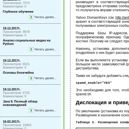
размещает в соответствующе
Просмотров: 7074
предусмотрена отправка сообще
Комментарии: 0
то получатель вправе отклонит
Глубокое обучение
Читать далее...
Yahoo DomainKeys (см.
http://a
хранит в соответствующей зо
получаемых электронных сообщ
19.12.2017г.
Просмотров: 9878
Поддержка базы IP-адресов
Комментарии: 0
географическому признаку. О
Анализ социальных медиа на
хостинг. Поэтому не следует п
Python
Наконец, установка дополнит
Читать далее...
(подробнее о них будет расска
Если вы выполняете установку 
19.12.2017г.
Просмотров: 6521
большое число зависимостей (
Комментарии: 0
дистрибутива.
Основы блокчейна
Также не забудьте добавить след
Читать далее...
spamd_enable="YES"
19.12.2017г.
Это необходимо для того, чтобы
Просмотров: 6725
spamd.sh.
Комментарии: 0
Java 9. Полный обзор
Дислокация и приве
нововведений
Читать далее...
По умолчанию (установка из пор
Размещение и назначение осно
16.02.2017г.
Таблица 3. Размещение конф
Просмотров: 10903
Комментарии: 0