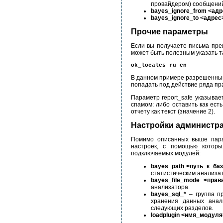
провайдером) сообщени
bayes_ignore_from <ад
bayes_ignore_to <адрес
Прочие параметры
Если вы получаете письма преи
может быть полезным указать т
ok_locales ru en
В данном примере разрешенными
попадать под действие ряда п
Параметр report_safe указывае
спамом: либо оставить как есть
отчету как текст (значение 2).
Настройки администр
Помимо описанных выше пара
настроек, с помощью которы
подключаемых модулей:
bayes_path <путь_к_ба
статистическим анализа
bayes_file_mode <прав
анализатора.
bayes_sql_*
– группа пр
хранения данных анал
следующих разделов.
loadplugin <имя_модул