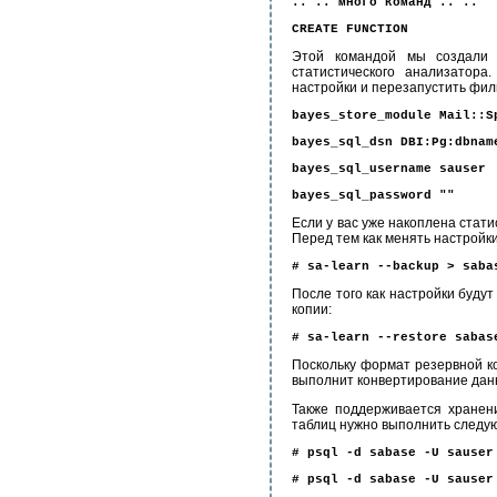
.. .. много команд .. ..
CREATE FUNCTION
Этой командой мы создали 
статистического анализатора
настройки и перезапустить фил
bayes_store_module Mail::S
bayes_sql_dsn DBI:Pg:dbnam
bayes_sql_username sauser
bayes_sql_password ""
Если у вас уже накоплена стат
Перед тем как менять настройк
# sa-learn --backup > saba
После того как настройки буд
копии:
# sa-learn --restore sabas
Поскольку формат резервной ко
выполнит конвертирование данн
Также поддерживается хранени
таблиц нужно выполнить следу
# psql -d sabase -U sauser
# psql -d sabase -U sauser