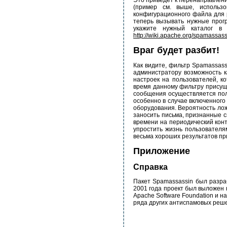
Это приведет к перенаправлени
(пример см. выше, использо
конфигурационного файла для p
теперь вызывать нужные прог
укажите нужный каталог в
http://wiki.apache.org/spamassass
Враг будет разбит!
Как видите, фильтр Spamassas
администратору возможность к
настроек на пользователей, к
время данному фильтру присущ
сообщения осуществляется полн
особенно в случае включенного 
оборудования. Вероятность ло
заносить письма, признанные с
времени на периодический кон
упростить жизнь пользователя
весьма хороших результатов п
Приложение
Справка
Пакет Spamassassin был разраб
2001 года проект был выложен 
Apache Software Foundation и н
ряда других антиспамовых реше