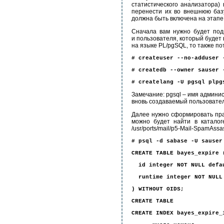
статистического анализатора
перенести их во внешнюю баз
должна быть включена на этапе 
Сначала вам нужно будет под
и пользователя, который будет
на языке PL/pgSQL, то также по
# createuser --no-adduser 
# createdb --owner sauser 
# createlang -U pgsql plpg
Замечание: pgsql – имя админис
вновь создаваемый пользовател
Далее нужно сформировать пра
можно будет найти в каталоге
/usr/ports/mail/p5-Mail-SpamAssa
# psql -d sabase -U sauser
CREATE TABLE bayes_expire 
id integer NOT NULL defa
runtime integer NOT NULL 
) WITHOUT OIDS;
CREATE TABLE
CREATE INDEX bayes_expire_