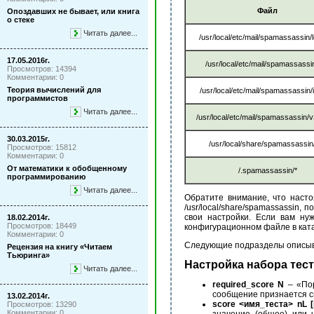
Файл
Опоздавших не бывает, или книга
о стеке
Читать далее...
/usr/local/etc/mail/spamassassin/l
17.05.2016г.
/usr/local/etc/mail/spamassassin
Просмотров: 14394
Комментарии: 0
Теория вычислений для
/usr/local/etc/mail/spamassassin/i
программистов
Читать далее...
/usr/local/etc/mail/spamassassin/
30.03.2015г.
/usr/local/share/spamassassin/
Просмотров: 15812
Комментарии: 0
От математики к обобщенному
/.spamassassin/*
программированию
Читать далее...
Обратите внимание, что наст
/usr/local/share/spamassassin,
свои настройки. Если вам ну
18.02.2014г.
Просмотров: 18449
конфигурационном файле в катало
Комментарии: 0
Следующие подразделы описыв
Рецензия на книгу «Читаем
Тьюринга»
Настройка набора тес
Читать далее...
required_score N
– «Пор
сообщение признается сп
13.02.2014г.
score <имя_теста> nL 
Просмотров: 13290
Комментарии: 0