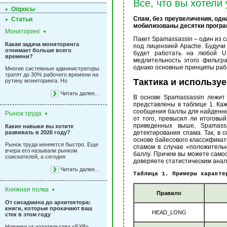
Все, что вы хотели
Опросы
Спам, без преувеличения, одн
Статьи
мобилизованы десятки програ
Мониторинг
Пакет Spamassassin – один из
Какая задача мониторинга
под лицензией Apache. Будучи
отнимает больше всего
будет работать на любой U
времени?
медлительность этого фильтр
однако основные принципы раб
Многие системные администраторы
тратят до 30% рабочего времени на
Тактика и использу
рутину мониторинга. Но
Читать далее...
В основе Spamassassin лежит
представлены в таблице 1. Ка
сообщения баллы для найденны
Рынок труда
от того, превысил ли итоговы
приведенных выше, Spamass
Какие навыки вы хотите
развивать в 2026 году?
детектирования спама. Так, в
основе байесового классификат
Рынок труда меняется быстро. Еще
спамом в случае «положительн
вчера его называли рынком
баллу. Причем вы можете самос
соискателей, а сегодня
доверяете статистическим ана
Читать далее...
Таблица 1. Примеры характе
Книжная полка
Правило
От сисадмина до архитектора:
книги, которые прокачают ваш
HEAD_LONG
стек в этом году
Новинки от издательства «БХВ»