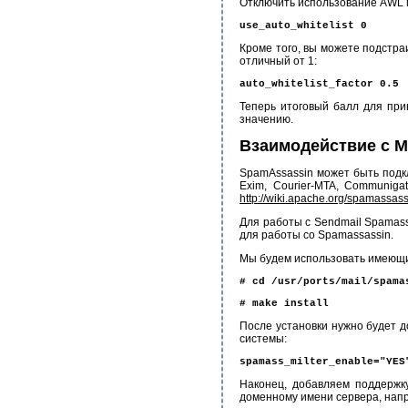
Отключить использование AWL 
use_auto_whitelist 0
Кроме того, вы можете подстра
отличный от 1:
auto_whitelist_factor 0.5
Теперь итоговый балл для при
значению.
Взаимодействие с 
SpamAssassin может быть подкл
Exim, Courier-MTA, Communig
http://wiki.apache.org/spamassass
Для работы с Sendmail Spamass
для работы со Spamassassin.
Мы будем использовать имеющий
# cd /usr/ports/mail/spama
# make install
После установки нужно будет доб
системы:
spamass_milter_enable="YES
Наконец, добавляем поддержк
доменному имени сервера, наприм