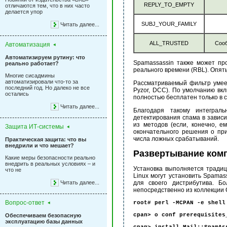
REPLY_TO_EMPTY
отличаются тем, что в них часто
делается упор
SUBJ_YOUR_FAMILY
Читать далее...
ALL_TRUSTED
Сооб
Автоматизация
Автоматизируем рутину: что
Spamassassin также может пр
реально работает?
реального времени (RBL). Опять
Многие сисадмины
автоматизировали что-то за
Рассматриваемый фильтр умеет
последний год. Но далеко не все
Pyzor, DCC). По умолчанию вкл
остались
полностью бесплатен только в 
Читать далее...
Благодаря такому интеграл
детектирования спама в зависи
из методов (если, конечно, 
Защита ИТ-системы
окончательного решения о пр
числа ложных срабатываний.
Практическая защита: что вы
внедрили и что мешает?
Развертывание комп
Какие меры безопасности реально
внедрить в реальных условиях – и
Установка выполняется традиц
что не
Linux могут установить Spamas
Читать далее...
для своего дистрибутива. Бо
непосредственно из коллекции C
Вопрос-ответ
root# perl -MCPAN -e shell
cpan> o conf prerequisites
Обеспечиваем безопасную
эксплуатацию базы данных