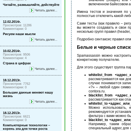
значение (общее) или 
включенном байесовом а
Читайте, размышляйте, действуйте
Читать далее...
Имена тестов и значения по ум
полностью отключить какой-либо
12.02.2014г.
Сами тесты (как правило – рег
Просмотров: 11286
вы можете создавать и свои п
Комментарии: 0
несколько групп правил (header, b
Рисуем наши мысли
Подробно синтаксис правил опис
Читать далее...
Белые и черные списк
10.02.2014г.
Просмотров: 9506
Spamassassin можно настроить
Комментарии: 4
конкретному получателю.
Страна в цифрах
Для этого существует группа п
Читать далее...
whitelist_from <адрес
рассматриваются как дов
18.12.2013г.
случае понимается запис
Просмотров: 7762
«?» – любой один симво
Комментарии: 0
contora.ru.
Большие данные меняют нашу
blacklist_from <адрес
жизнь
рассматривается как спа
Читать далее...
whitelist_to <адрес_ил
Можно использовать, 
рекомендуется устанавли
18.12.2013г.
фильтра с вами можно бы
Просмотров: 6621
blacklist_to <адрес_ил
Комментарии: 0
Например, таким образ
Компьютерные технологии –
специальный адрес для 
корень зла для точки роста