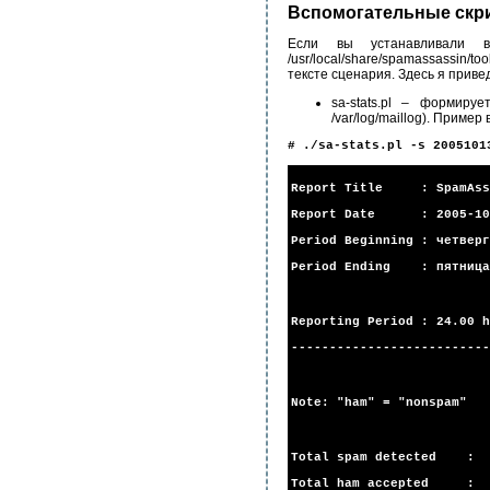
Вспомогательные скр
Если вы устанавливали в
/usr/local/share/spamassassin
тексте сценария. Здесь я приве
sa-stats.pl – формиру
/var/log/maillog). Приме
# ./sa-stats.pl -s 2005101
Report Title : SpamAssa
Report Date : 2005-10
Period Beginning : четверг
Period Ending : пятница,
Reporting Period : 24.00 h
--------------------------
Note: "ham" = "nonspam"
Total spam detected 
Total ham accepted :