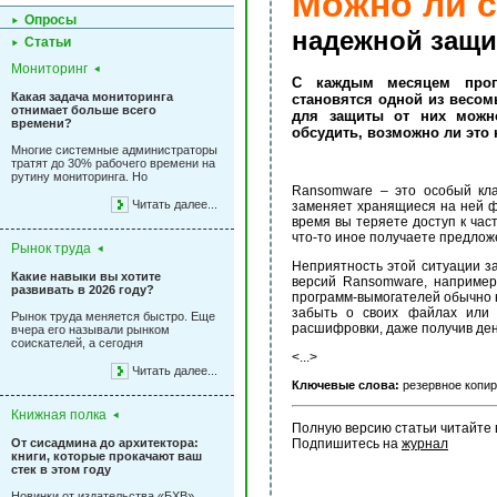
Можно ли с
Опросы
надежной защи
Статьи
Мониторинг
С каждым месяцем прог
Какая задача мониторинга
становятся одной из весом
отнимает больше всего
для защиты от них можно
времени?
обсудить, возможно ли это 
Многие системные администраторы
тратят до 30% рабочего времени на
рутину мониторинга. Но
Ransomware – это особый кла
Читать далее...
заменяет хранящиеся на ней ф
время вы теряете доступ к част
что-то иное получаете предлож
Рынок труда
Неприятность этой ситуации з
Какие навыки вы хотите
версий Ransomware, например
развивать в 2026 году?
программ-вымогателей обычно н
забыть о своих файлах или 
Рынок труда меняется быстро. Еще
расшифровки, даже получив ден
вчера его называли рынком
соискателей, а сегодня
<...>
Читать далее...
Ключевые слова:
резервное копир
Книжная полка
Полную версию статьи читайте 
От сисадмина до архитектора:
Подпишитесь на 
журнал
книги, которые прокачают ваш
стек в этом году
Новинки от издательства «БХВ»