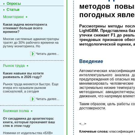
Опросы
методов повы
Статьи
погодных явл
Мониторинг
Какая задача мониторинга
Рассмотрены методы после
отнимает больше всего
LightGBM. Представлена ба
времени?
утечки снижает F1 до реал
Многие системные администраторы
трендовых признаков обес
тратят до 30% рабочего времени на
методологической оценки,
рутину мониторинга. Но
Читать далее...
Введение
Рынок труда
Автоматическая классификаци
Какие навыки вы хотите
интеллектуального анализа д
развивать в 2026 году?
предупреждения об опасных яв
минимизировать человеческие 
Рынок труда меняется быстро. Еще
экстремально низкие температу
вчера его называли рынком
соискателей, а сегодня
метеоданных: авиадиспетчеры
движения, что напрямую влияет 
Читать далее...
Таким образом, цель работы с
достоверности.
Книжная полка
От сисадмина до архитектора:
книги, которые прокачают ваш
<...>
стек в этом году
Ключевые слова:
классификация п
Новинки от издательства «БХВ»