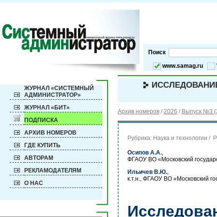
Поиск
www.samag.ru
ИССЛЕДОВАНИЕ
ЖУРНАЛ «СИСТЕМНЫЙ
АДМИНИСТРАТОР»
ЖУРНАЛ «БИТ»
Архив номеров
/
2026
/
Выпуск №3 (
ПОДПИСКА
АРХИВ НОМЕРОВ
Рубрика:
Наука и технологии / 
ГДЕ КУПИТЬ
Осипов А.А.
,
АВТОРАМ
ФГАОУ ВО «Московский государс
РЕКЛАМОДАТЕЛЯМ
Ильичев В.Ю.
,
к.т.н., ФГАОУ ВО «Московский 
О НАС
Исследова