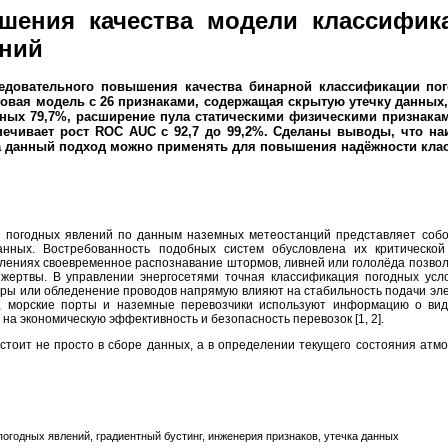
шения качества модели классифик
ений
довательного повышения качества бинарной классификации пого
зовая модель с 26 признаками, содержащая скрытую утечку данных,
ьных 79,7%, расширение пула статическими физическими признаками
печивает рост ROC AUC с 92,7 до 99,2%. Сделаны выводы, что н
 а данный подход можно применять для повышения надёжности кла
я погодных явлений по данным наземных метеостанций представляет собо
анных. Востребованность подобных систем обусловлена их критической
лениях своевременное распознавание штормов, ливней или гололёда позво
жертвы. В управлении энергосетями точная классификация погодных усло
ры или обледенение проводов напрямую влияют на стабильность подачи элек
, морские порты и наземные перевозчики используют информацию о види
на экономическую эффективность и безопасность перевозок [1, 2].
остоит не просто в сборе данных, а в определении текущего состояния ат
огодных явлений, градиентный бустинг, инженерия признаков, утечка данных