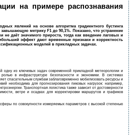
ации на примере распознавания
дных явлений на основе алгоритма градиентного бустинга
 завышающую метрику F1 до 90,1%. Показано, что устранение
 не даёт значимого прироста, тогда как введение лаговых и
аибольший эффект дают временные признаки и корректность
ссификационных моделей в прикладных задачах.
й одну из ключевых задач современной прикладной метеорологии и
 ролью в инфраструктуре безопасности и экономики. В системах
ляет спасательным службам заблаговременно мобилизовать ресурсы и
вий необходима для прогнозирования пиковых нагрузок: например,
троэнергии. Транспортная логистика также зависит от достоверности
мости, ветре и осадках для корректировки маршрутов и графиков
мосферы по совокупности измеряемых параметров с высокой степенью