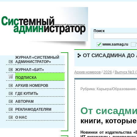
Поиск
www.samag.ru
ОТ СИСАДМИНА ДО 
ЖУРНАЛ «СИСТЕМНЫЙ
АДМИНИСТРАТОР»
ЖУРНАЛ «БИТ»
Архив номеров
/
2026
/
Выпуск №3 (
ПОДПИСКА
АРХИВ НОМЕРОВ
Рубрика:
Карьера/Образование 
ГДЕ КУПИТЬ
АВТОРАМ
От сисадми
РЕКЛАМОДАТЕЛЯМ
О НАС
книги, которые
Новинки от издательства «
ИТ-литературы переполнен