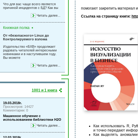
Что для вас чаще всего является
причиной инцидентов с БД? Как вы
помогают закрепить материал и
Читать далее...
Ссылка на страницу книги:
htt
Книжная полка
От «безопасного» Linux до
Контролируемого взлома
Издательство «БХВ» продолжает
радовать читателей интересными
новинками и в наступившем году.
Вы можете
Читать далее...
1001 и 1 книга
19.03.2018г.
Просмотров: 14427
Комментарии: 0
Машинное обучение с
использованием библиотеки Н2О
Читать далее...
Как использовать R, Py
и точно передают инфо
Как выделять аномалии
12.03.2018г.