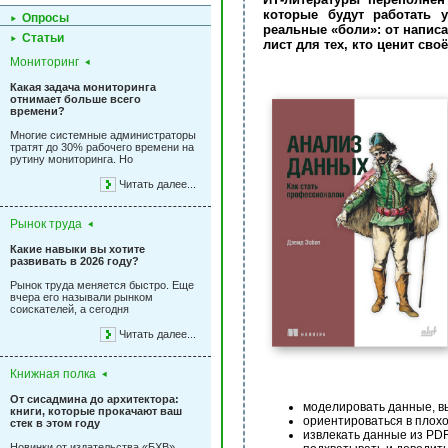
которые будут работать 
Опросы
реальные «боли»: от напис
Статьи
лист для тех, кто ценит сво
Мониторинг
Какая задача мониторинга
отнимает больше всего
времени?
Многие системные администраторы
тратят до 30% рабочего времени на
рутину мониторинга. Но
Читать далее...
Рынок труда
Какие навыки вы хотите
развивать в 2026 году?
Рынок труда меняется быстро. Еще
вчера его называли рынком
соискателей, а сегодня
Читать далее...
Книжная полка
От сисадмина до архитектора:
моделировать данные, в
книги, которые прокачают ваш
ориентироваться в плохо
стек в этом году
извлекать данные из PDF
Новинки от издательства «БХВ»