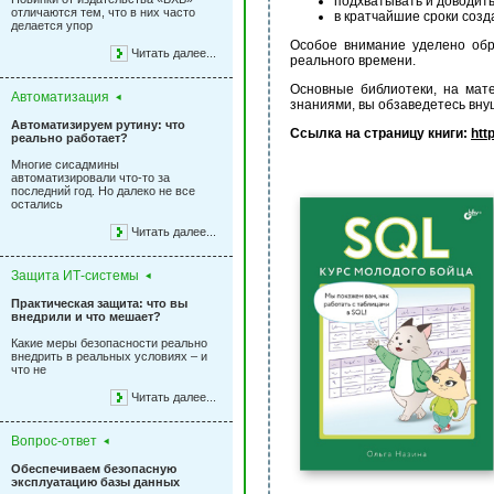
подхватывать и доводит
отличаются тем, что в них часто
в кратчайшие сроки созд
делается упор
Особое внимание уделено обр
Читать далее...
реального времени.
Основные библиотеки, на мат
Автоматизация
знаниями, вы обзаведетесь вну
Автоматизируем рутину: что
Ссылка на страницу книги:
htt
реально работает?
Многие сисадмины
автоматизировали что-то за
последний год. Но далеко не все
остались
Читать далее...
Защита ИТ-системы
Практическая защита: что вы
внедрили и что мешает?
Какие меры безопасности реально
внедрить в реальных условиях – и
что не
Читать далее...
Вопрос-ответ
Обеспечиваем безопасную
эксплуатацию базы данных