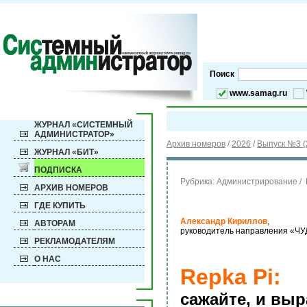
Поиск
www.samag.ru
ЖУРНАЛ «СИСТЕМНЫЙ
АДМИНИСТРАТОР»
Архив номеров
/
2026
/
Выпуск №3 (
ЖУРНАЛ «БИТ»
ПОДПИСКА
Рубрика:
Администрирование / 
АРХИВ НОМЕРОВ
ГДЕ КУПИТЬ
Александр Кириллов
,
АВТОРАМ
руководитель направления «ЧУ
РЕКЛАМОДАТЕЛЯМ
О НАС
Repka Pi:
сажайте, и выр