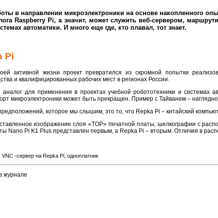
боты в направлении микроэлектроники на основе накопленного опыт
алога Raspberry Pi, а значит, может служить веб-сервером, маршр
темах автоматики. И много еще где, кто плавал, тот знает.
 Pi
воей активной жизни проект превратился из скромной попытки реализов
ства и квалифицированных рабочих мест в регионах России.
й аналог для применения в проектах учебной робототехники и системах а
порт микроэлектроники может быть прекращен. Пример с Тайванем – наглядн
редположений, которое мы слышим, это то, что Repka Pi – китайский компью
ставленное изображение слоя «TOP» печатной платы, шелкографии с распол
ты Nano Pi K1 Plus представлен первым, а Repka Pi – вторым. Отличия в ра
 VNC -сервер на Repka Pi, одноплатник
в журнале