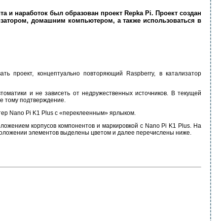
а и наработок был образован проект Repka Pi. Проект создан
утизатором, домашним компьютером, а также использоваться в
ать проект, концептуально повторяющий Raspberry, в катализатор
втоматики и не зависеть от недружественных источников. В текущей
ое тому подтверждение.
тер Nano Pi K1 Plus с «переклеенным» ярлыком.
ожением корпусов компонентов и маркировкой с Nano Pi K1 Plus. На
сположении элементов выделены цветом и далее перечислены ниже.