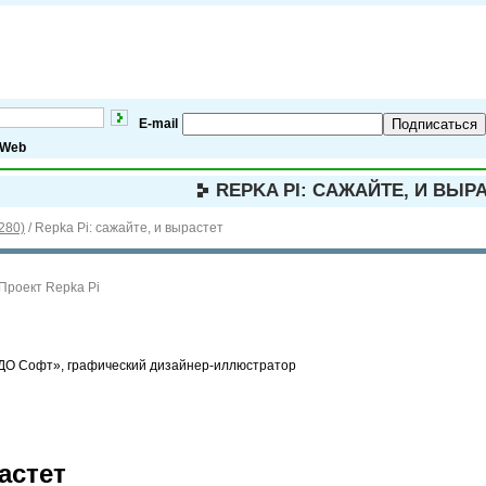
E-mail
Подписаться
Web
REPKA PI: САЖАЙТЕ, И ВЫР
280)
/
Repka Pi: сажайте, и вырастет
Проект Repka Pi
ДО Софт», графический дизайнер-иллюстратор
астет