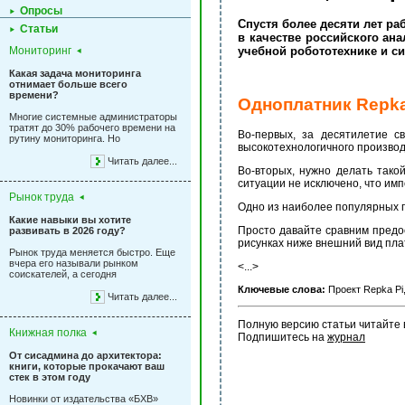
Опросы
Спустя более десяти лет ра
Статьи
в качестве российского ан
Мониторинг
учебной робототехнике и сис
Какая задача мониторинга
отнимает больше всего
времени?
Одноплатник Repka
Многие системные администраторы
тратят до 30% рабочего времени на
Во-первых, за десятилетие с
рутину мониторинга. Но
высокотехнологичного производ
Читать далее...
Во-вторых, нужно делать тако
ситуации не исключено, что им
Рынок труда
Одно из наиболее популярных п
Какие навыки вы хотите
Просто давайте сравним предо
развивать в 2026 году?
рисунках ниже внешний вид пла
Рынок труда меняется быстро. Еще
вчера его называли рынком
<...>
соискателей, а сегодня
Ключевые слова:
Проект Repka Pi,
Читать далее...
Полную версию статьи читайте 
Книжная полка
Подпишитесь на 
журнал
От сисадмина до архитектора:
книги, которые прокачают ваш
стек в этом году
Новинки от издательства «БХВ»