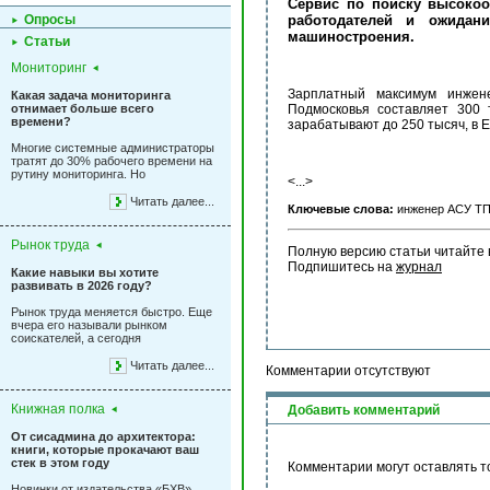
Сервис по поиску высокоо
Опросы
работодателей и ожидан
машиностроения.
Статьи
Мониторинг
Зарплатный максимум инжен
Какая задача мониторинга
отнимает больше всего
Подмосковья составляет 300 
времени?
зарабатывают до 250 тысяч, в Е
Многие системные администраторы
тратят до 30% рабочего времени на
рутину мониторинга. Но
<...>
Читать далее...
Ключевые слова:
инженер АСУ ТП,
Рынок труда
Полную версию статьи читайте 
Подпишитесь на 
журнал
Какие навыки вы хотите
развивать в 2026 году?
Рынок труда меняется быстро. Еще
вчера его называли рынком
соискателей, а сегодня
Читать далее...
Комментарии отсутствуют
Книжная полка
Добавить комментарий
От сисадмина до архитектора:
книги, которые прокачают ваш
стек в этом году
Комментарии могут оставлять т
Новинки от издательства «БХВ»