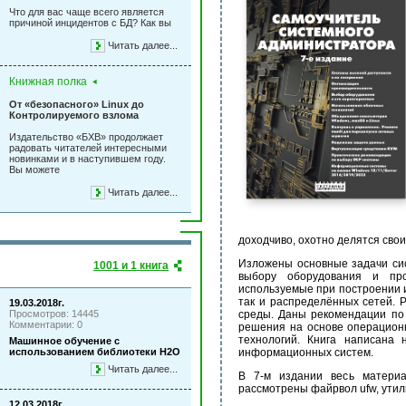
Что для вас чаще всего является
причиной инцидентов с БД? Как вы
Читать далее...
Книжная полка
От «безопасного» Linux до
Контролируемого взлома
Издательство «БХВ» продолжает
радовать читателей интересными
новинками и в наступившем году.
Вы можете
Читать далее...
доходчиво, охотно делятся свои
Изложены основные задачи си
1001 и 1 книга
выбору оборудования и про
используемые при построении 
так и распределённых сетей. 
19.03.2018г.
среды. Даны рекомендации по
Просмотров: 14445
Комментарии: 0
решения на основе операционн
технологий. Книга написана 
Машинное обучение с
информационных систем.
использованием библиотеки Н2О
Читать далее...
В 7-м издании весь материа
рассмотрены файрвол ufw, утил
12.03.2018г.