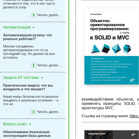
отличаются тем, что в них часто
делается упор
Читать далее...
Автоматизация
Автоматизируем рутину: что
реально работает?
Многие сисадмины
автоматизировали что-то за
последний год. Но далеко не все
остались
Читать далее...
Защита ИТ-системы
Практическая защита: что вы
внедрили и что мешает?
Какие меры безопасности реально
взаимодействием объектов, 
внедрить в реальных условиях – и
применять принципы SOLID, 
что не
архитектуры MVC.
Читать далее...
Ссылка на страницу книги:
https
Вопрос-ответ
Обеспечиваем безопасную
эксплуатацию базы данных