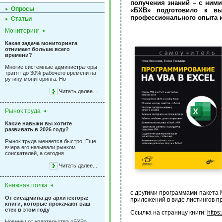
получения знаний – с ними
Опросы
«БХВ» подготовило к вы
профессионального опыта и
Статьи
Мониторинг
Какая задача мониторинга
отнимает больше всего
времени?
Многие системные администраторы
тратят до 30% рабочего времени на
рутину мониторинга. Но
Читать далее...
Рынок труда
Какие навыки вы хотите
развивать в 2026 году?
Рынок труда меняется быстро. Еще
вчера его называли рынком
соискателей, а сегодня
Читать далее...
Книжная полка
с другими программами пакета 
От сисадмина до архитектора:
приложений в виде листингов 
книги, которые прокачают ваш
стек в этом году
Ссылка на страницу книги:
https
Новинки от издательства «БХВ»