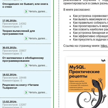
реализовать обучение с под
ориентироваться в самых разны
Опоздавших не бывает, или книга
о стеке
В книге рассказано:
Читать далее...
Как устроена соревнова
Как выжать максимум из 
17.05.2016г.
Как правильно собирать 
Просмотров: 14392
Как проектировать k-ме
Комментарии: 0
Как освоить наиболее р
Теория вычислений для
Как устроена бинарная и
программистов
Как эффективно обращат
Читать далее...
Как преуспеть в задача
Ссылка на страницу книги:
https
30.03.2015г.
Просмотров: 15807
Комментарии: 0
От математики к обобщенному
программированию
Читать далее...
18.02.2014г.
Просмотров: 18448
Комментарии: 0
Рецензия на книгу «Читаем
Тьюринга»
Читать далее...
13.02.2014г.
Просмотров: 13287
Комментарии: 0