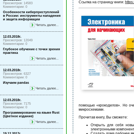
Ссылка на страницу книги:
https
Просмотров: 14583
Комментарии: 0
Особенности киберпреступлений
в России: инструменты нападения
и защита информации
Читать далее...
12.03.2018г.
Просмотров: 12049
Комментарии: 0
Глубокое обучение с точки зрения
практика
Читать далее...
12.03.2018г.
Просмотров: 6327
Комментарии: 0
Изучаем pandas
Читать далее...
12.03.2018г.
Просмотров: 7175
помощью «крокодилов». Но оч
Комментарии: 0
микросхемами.
Программирование на языке Rust
(Цветное издание)
Прочитав книгу, Вы сможете:
Читать далее...
Открыть для себя новы
электронными компонен
Создать дома рабочее м
19.12.2017г.