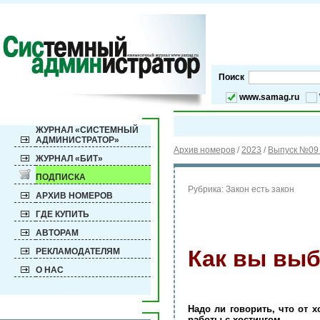
Поиск
www.samag.ru
ЖУРНАЛ «СИСТЕМНЫЙ
АДМИНИСТРАТОР»
Архив номеров
/
2023
/
Выпуск №09 
ЖУРНАЛ «БИТ»
ПОДПИСКА
Рубрика:
Закон есть закон
АРХИВ НОМЕРОВ
ГДЕ КУПИТЬ
АВТОРАМ
Как вы выб
РЕКЛАМОДАТЕЛЯМ
О НАС
Надо ли говорить, что от 
работы с хостингом.