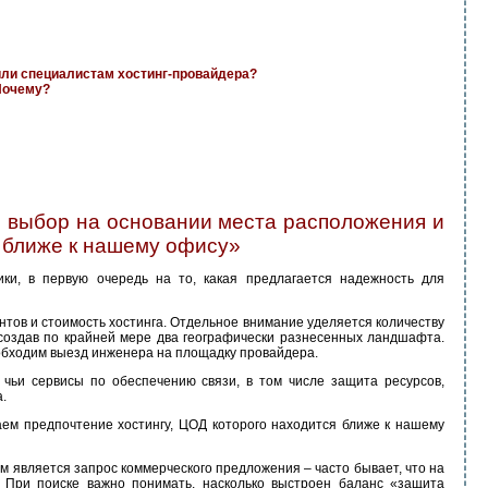
или специалистам хостинг-провайдера?
 Почему?
 выбор на основании места расположения и
я ближе к нашему офису»
и, в первую очередь на то, какая предлагается надежность для
нтов и стоимость хостинга. Отдельное внимание уделяется количеству
 создав по крайней мере два географически разнесенных ландшафта.
еобходим выезд инженера на площадку провайдера.
 чьи сервисы по обеспечению связи, в том числе защита ресурсов,
.
ем предпочтение хостингу, ЦОД которого находится ближе к нашему
м является запрос коммерческого предложения – часто бывает, что на
. При поиске важно понимать, насколько выстроен баланс «защита