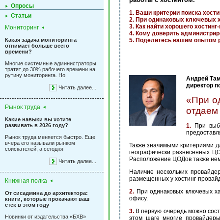
Опросы
1. Ваши критерии поиска хости
Статьи
2. При одинаковых ключевых х
3. Как найти хорошего хостинг
Мониторинг
4. Кому доверить администри
Какая задача мониторинга
5. Поделитесь вашим опытом р
отнимает больше всего
времени?
Многие системные администраторы
тратят до 30% рабочего времени на
рутину мониторинга. Но
Андрей Та
директор п
Читать далее...
«При о
Рынок труда
отдаем
Какие навыки вы хотите
развивать в 2026 году?
1.
При выб
предоставл
Рынок труда меняется быстро. Еще
вчера его называли рынком
Также значимыми критериями дл
соискателей, а сегодня
географически разнесенных ЦО
Расположение ЦОДов также нема
Читать далее...
Наличие нескольких провайдер
размещенных у хостинг-провайд
Книжная полка
2.
При одинаковых ключевых ха
От сисадмина до архитектора:
офису.
книги, которые прокачают ваш
стек в этом году
3.
В первую очередь можно сост
Новинки от издательства «БХВ»
этом шаге многие провайдеры