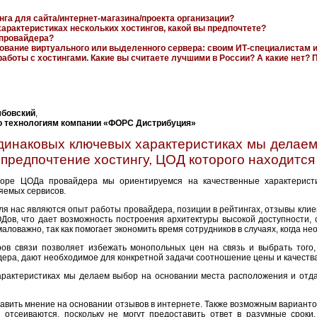
нга для сайта/интернет-магазина/проекта организации?
арактеристиках нескольких хостингов, какой вы предпочтете?
-провайдера?
рование виртуального или выделенного сервера: своим ИТ-специалистам 
аботы с хостингами. Какие вы считаете лучшими в России? А какие нет?
мбовский
,
о технологиям компании «ФОРС Дистрибуция»
динаковых ключевых характеристиках мы делаем
 предпочтение хостингу, ЦОД которого находитс
оре ЦОДа провайдера мы ориентируемся на качественные характеристик
яемых сервисов.
я нас являются опыт работы провайдера, позиции в рейтингах, отзывы клие
Дов, что дает возможность построения архитектуры высокой доступности,
ловажно, так как помогает экономить время сотрудников в случаях, когда н
ов связи позволяет избежать монопольных цен на связь и выбрать того,
ера, дают необходимое для конкретной задачи соотношение цены и качества
рактеристиках мы делаем выбор на основании места расположения и отда
авить мнение на основании отзывов в интернете. Также возможным варианто
 отсеиваются, поскольку не могут предоставить ответ в разумные сроки