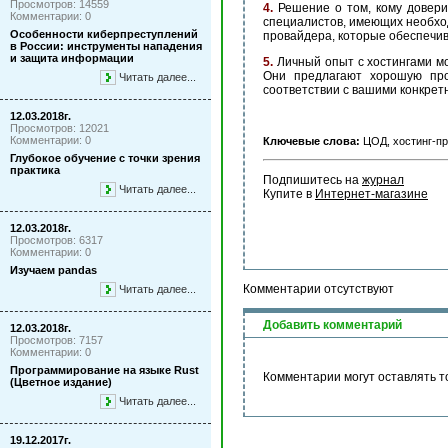
Просмотров: 14559
4.
Решение о том, кому довери
Комментарии: 0
специалистов, имеющих необход
Особенности киберпреступлений
провайдера, которые обеспечи
в России: инструменты нападения
и защита информации
5.
Личный опыт с хостингами мо
Они предлагают хорошую про
Читать далее...
соответствии с вашими конкре
12.03.2018г.
Просмотров: 12021
Комментарии: 0
Ключевые слова:
ЦОД, хостинг-пр
Глубокое обучение с точки зрения
практика
Подпишитесь на 
журнал
Читать далее...
Купите в 
Интернет-магазине
12.03.2018г.
Просмотров: 6317
Комментарии: 0
Изучаем pandas
Комментарии отсутствуют
Читать далее...
Добавить комментарий
12.03.2018г.
Просмотров: 7157
Комментарии: 0
Программирование на языке Rust
Комментарии могут оставлять т
(Цветное издание)
Читать далее...
19.12.2017г.