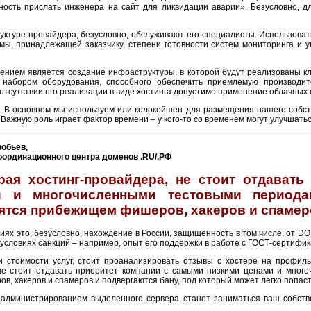
ность прислать инженера на сайт для ликвидации аварии». Безусловно, д
руктуре провайдера, безусловно, обслуживают его специалисты. Использовать
мы, принадлежащей заказчику, степени готовности систем мониторинга и у
нием является создание инфраструктуры, в которой будут реализованы кл
набором оборудования, способного обеспечить приемлемую производит
отсутствии его реализации в виде хостинга допустимо применение облачных 
. В основном мы используем или колокейшен для размещения нашего собст
 Важную роль играет фактор времени – у кого-то со временем могут улучшаться
обьев,
оординационного центра доменов .RU/.РФ
ая хостинг-провайдера, не стоит отдават
и и многочисленными тестовыми периода
ятся прибежищем фишеров, хакеров и спамер
ях это, безусловно, нахождение в России, защищенность в том числе, от DOS
в условиях санкций – например, опыт его поддержки в работе с ГОСТ-сертифи
стоимости услуг, стоит проанализировать отзывы о хостере на профильны
не стоит отдавать приоритет компании с самыми низкими ценами и много
, хакеров и спамеров и подвергаются бану, под который может легко попасть
и администрированием выделенного сервера станет заниматься ваш собств