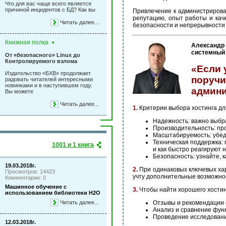
Что для вас чаще всего является
причиной инцидентов с БД? Как вы
Привлечение к администрирова
репутацию, опыт работы и кач
Читать далее...
безопасности и непрерывности
Книжная полка
Александр
системный 
От «безопасного» Linux до
Контролируемого взлома
«Если 
Издательство «БХВ» продолжает
поруч
радовать читателей интересными
новинками и в наступившем году.
админи
Вы можете
Читать далее...
1.
Критерии выбора хостинга дл
Надежность: важно выбра
Производительность: про
Масштабируемость: убед
Техническая поддержка: п
1001 и 1 книга
и как быстро реагируют 
Безопасность: узнайте, 
19.03.2018г.
2.
При одинаковых ключевых хар
Просмотров: 14423
учту дополнительные возможнос
Комментарии: 0
Машинное обучение с
3.
Чтобы найти хорошего хостин
использованием библиотеки Н2О
Отзывы и рекомендации о
Читать далее...
Анализ и сравнение фун
Проведение исследовани
12.03.2018г.