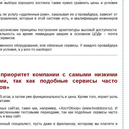
ля выбора хорошего хостинга также нужно сравнить цены и условия
 ли услугу «удаленные руки», заказывая ее у провайдера, зависит от
правления, которые в этой системе есть, и квалификации инженеров
ассические принципы построения архитектуры высокой доступности.
ельность на время ликвидации аварии в основном ЦОДе – почти
сервисов.
венного оборудования, или облачные сервисы. У каждого провайдера
 условия, а у кого-то наоборот.
ь приоритет компании с самыми низкими
ми, так как подобные сервисы часто
ов»
-атак, а затем уже функциональность и цена. Кроме того, играет роль
катами.
х сайтах, таких как, например, «ХостОбзор» (www.hostobzor.ru). И
численными тестовыми периодами, так как подобные сервисы часто
 и ваш сайт.
енный специалист, пусть даже и фрилансер, которому вы платите и