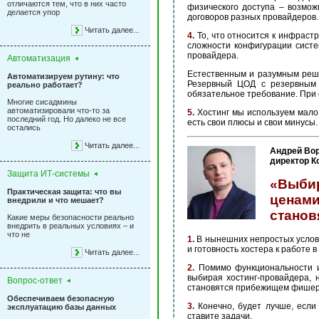
отличаются тем, что в них часто
физического доступа – возмож
делается упор
договоров разных провайдеров.
Читать далее...
4.
То, что относится к инфраст
сложности конфигурации систе
провайдера.
Автоматизация
Естественным и разумным реше
Автоматизируем рутину: что
Резервный ЦОД с резервным 
реально работает?
обязательное требование. При 
Многие сисадмины
автоматизировали что-то за
5.
Хостинг мы используем мало
последний год. Но далеко не все
есть свои плюсы и свои минусы.
остались
Читать далее...
Андрей Вор
директор К
Защита ИТ-системы
«Выбир
Практическая защита: что вы
ценам
внедрили и что мешает?
станов
Какие меры безопасности реально
внедрить в реальных условиях – и
что не
1.
В нынешних непростых услови
и готовность хостера к работе 
Читать далее...
2.
Помимо функциональности и 
выбирая хостинг-провайдера, 
Вопрос-ответ
становятся прибежищем фишеров
Обеспечиваем безопасную
3.
Конечно, будет лучше, есл
эксплуатацию базы данных
ставите задачи.