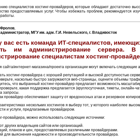
нию специалистов хостинг-провайдеров, которые обладают достаточно высо
ество предоставляемых услуг. Чтобы избежать проблем, рекомендуется изу
 работы.
 Фролов
,
администратор, МГУ им. адм. Г.И. Невельского, г. Владивосток
у вас есть команда ИТ-специалистов, имеющи
ить им администрирование сервера. В
стрирование специалистам хостинг-провайд
я сайта/интернет-магазина/проекта организации могут включать следующие 
ть хостинг-провайдера с хорошей репутацией и высокой доступностью серве
верьте, насколько быстро загружаются веб-страницы, оцените объемы трафи
итесь, что выбранный хостинг-провайдер предлагает возможность масштабир
роверьте, какая поддержка предлагается (круглосуточная, тикеты, онлайн-чат 
на запросы.
как провайдер обеспечивает защиту от вредоносных атак и резервное копиро
актеристиках нескольких хостингов я выберу тот, у которого наиболее высо
ти и услуги, предлагаемые провайдером.
г-провайдера, можно использовать следующие источники:
т других владельцев сайтов или организаций.
кций, планов и цен, предоставляемых различными провайдерами.
й для выяснения надежности и производительности провайдера.