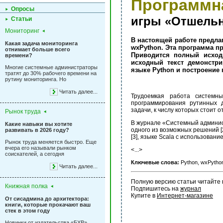
Программн
Опросы
игры «Отшельни
Статьи
Мониторинг
В настоящей работе предла
Какая задача мониторинга
wxPython. Эта программа п
отнимает больше всего
Приводится полный исход
времени?
исходный текст демонстр
Многие системные администраторы
языке Python и построение
тратят до 30% рабочего времени на
рутину мониторинга. Но
Читать далее...
Трудоемкая работа системн
программирования рутинных 
задачи, к числу которых стоит о
Рынок труда
В журнале «Системный админис
Какие навыки вы хотите
одного из возможных решений [2
развивать в 2026 году?
[3], языке Scala с использование
Рынок труда меняется быстро. Еще
вчера его называли рынком
<...>
соискателей, а сегодня
Ключевые слова:
Python, wxPytho
Читать далее...
Полную версию статьи читайте 
Книжная полка
Подпишитесь на 
журнал
Купите в 
Интернет-магазине
От сисадмина до архитектора:
книги, которые прокачают ваш
стек в этом году
Новинки от издательства «БХВ»