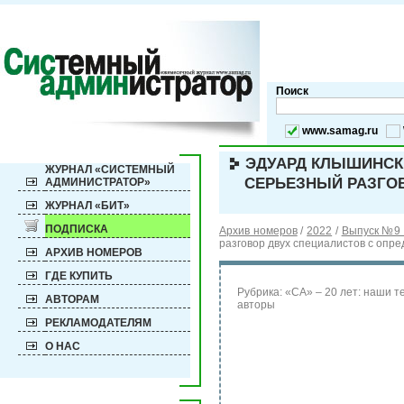
Поиск
www.samag.ru
ЭДУАРД КЛЫШИНСКИЙ
ЖУРНАЛ «СИСТЕМНЫЙ
СЕРЬЕЗНЫЙ РАЗГО
АДМИНИСТРАТОР»
ЖУРНАЛ «БИТ»
ПОДПИСКА
Архив номеров
/
2022
/
Выпуск №9 
разговор двух специалистов с опр
АРХИВ НОМЕРОВ
ГДЕ КУПИТЬ
Рубрика:
«СА» – 20 лет: наши т
АВТОРАМ
авторы
РЕКЛАМОДАТЕЛЯМ
О НАС