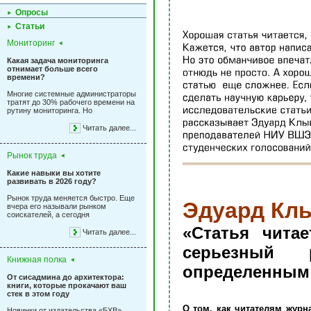
Опросы
Статьи
Мониторинг
Какая задача мониторинга
отнимает больше всего
времени?
Многие системные администраторы
тратят до 30% рабочего времени на
рутину мониторинга. Но
Читать далее...
Рынок труда
Какие навыки вы хотите
развивать в 2026 году?
Рынок труда меняется быстро. Еще
Эдуард Кл
вчера его называли рынком
соискателей, а сегодня
«Статья чита
Читать далее...
серьезный 
Книжная полка
определенным 
От сисадмина до архитектора:
книги, которые прокачают ваш
стек в этом году
О том, как читателям журн
Новинки от издательства «БХВ»