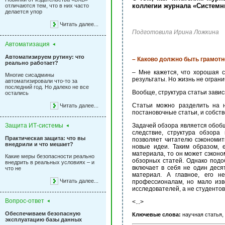
коллегии журнала «Систем
отличаются тем, что в них часто
делается упор
Читать далее...
Подготовила Ирина Ложкина
Автоматизация
Автоматизируем рутину: что
– Каково должно быть грамотн
реально работает?
– Мне кажется, что хорошая с
Многие сисадмины
результаты. Но жизнь не ограни
автоматизировали что-то за
последний год. Но далеко не все
Вообще, структура статьи зависи
остались
Статьи можно разделить на н
Читать далее...
постановочные статьи, и собст
Защита ИТ-системы
Задачей обзора является обобщ
следствие, структура обзора
Практическая защита: что вы
позволяет читателю сэкономить
внедрили и что мешает?
новые идеи. Таким образом, 
материала, то он может сэкон
Какие меры безопасности реально
обзорных статей. Однако подо
внедрить в реальных условиях – и
включает в себя не один деся
что не
материал. А главное, его н
Читать далее...
профессионалам, но мало изв
исследователей, а не студентов
Вопрос-ответ
<...>
Обеспечиваем безопасную
Ключевые слова:
научная статья,
эксплуатацию базы данных