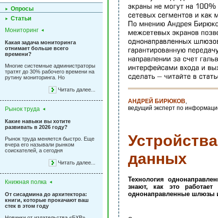
Опросы
Статьи
Мониторинг
Какая задача мониторинга
отнимает больше всего
времени?
Многие системные администраторы
тратят до 30% рабочего времени на
рутину мониторинга. Но
Читать далее...
АНДРЕЙ БИРЮКОВ
,
ведущий эксперт по информаци
Рынок труда
Какие навыки вы хотите
развивать в 2026 году?
Устройств
Рынок труда меняется быстро. Еще
вчера его называли рынком
соискателей, а сегодня
данных
Читать далее...
Технология однонаправлен
Книжная полка
знают, как это работае
однонаправленные шлюзы и
От сисадмина до архитектора:
книги, которые прокачают ваш
стек в этом году
Новинки от издательства «БХВ»