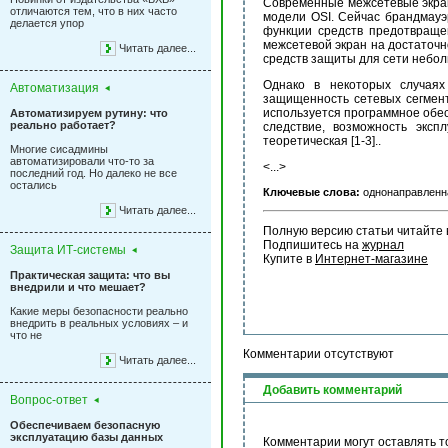
Современные межсетевые экран
отличаются тем, что в них часто
модели OSI. Сейчас брандмауэ
делается упор
функции средств предотвращен
межсетевой экран на достаточ
Читать далее...
средств защиты для сети небол
Однако в некоторых случая
Автоматизация
защищенность сетевых сегмент
используется программное обес
Автоматизируем рутину: что
реально работает?
следствие, возможность эксп
теоретическая [1-3]..
Многие сисадмины
автоматизировали что-то за
<...>
последний год. Но далеко не все
остались
Ключевые слова:
однонаправленн
Читать далее...
Полную версию статьи читайте 
Подпишитесь на 
журнал
Защита ИТ-системы
Купите в 
Интернет-магазине
Практическая защита: что вы
внедрили и что мешает?
Какие меры безопасности реально
внедрить в реальных условиях – и
что не
Комментарии отсутствуют
Читать далее...
Добавить комментарий
Вопрос-ответ
Обеспечиваем безопасную
эксплуатацию базы данных
Комментарии могут оставлять т